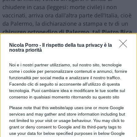
chiudere in casa (leggesi: morte civile) i non
vaccinati, arriva ora dall’altra parte dell’Italia, cioè
da Palermo, la dichiarazione a stampa e tv di un
chirurgo ortopedico di Palermo, tal
Pietro Bica
,
che ha fatto sapere che dal primo settembre
non
Nicola Porro -
Il rispetto della tua privacy è la
accetterà più e curerà i pazienti senza il green
nostra priorità
pass
. Che è una decisione che se fosse realmente
messa in atto, a mio avviso, sarebbe perseguibile
Noi e i nostri partner utilizziamo, sul nostro sito, tecnologie
come i cookie per personalizzare contenuti e annunci, fornire
penalmente, oltre ad essere esecrabile
funzionalità per social media e analizzare il nostro traffico.
moralmente e contraria a quella deontologia
Facendo clic di seguito si acconsente all'utilizzo di questa
professionale su cui si è costruita la civiltà medica
tecnologia. Puoi cambiare idea e modificare le tue scelte sul
occidentale. Il
giuramento di Ippocrate
, infatti,
consenso in qualsiasi momento ritornando su questo sito
impone al medico di curare chiunque ne abbia
Please note that this website/app uses one or more Google
bisogno o ne faccia richiesta, indipendentemente
services and may gather and store information including but
not limited to your visit or usage behaviour. You may click to
da ogni considerazione di sesso, genere, etnia, o
grant or deny consent to Google and its third-party tags to
anche solo morale (dal punto di vista della dignità
use your data for below specified purposes in below Google