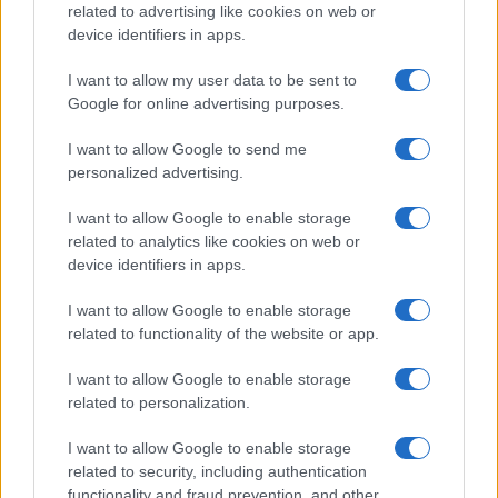
SUCCESSIVA
related to advertising like cookies on web or
device identifiers in apps.
180
I want to allow my user data to be sent to
Google for online advertising purposes.
Leggi i commenti
I want to allow Google to send me
personalized advertising.
SEDUTE SATIRICHE
I want to allow Google to enable storage
Vignetta del 07/08/2026
related to analytics like cookies on web or
device identifiers in apps.
I want to allow Google to enable storage
related to functionality of the website or app.
Vai all'archivio delle vignette
I want to allow Google to enable storage
related to personalization.
I want to allow Google to enable storage
related to security, including authentication
functionality and fraud prevention, and other