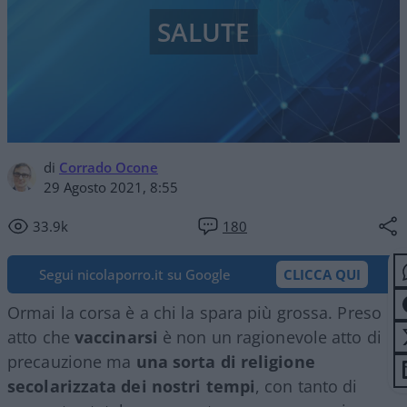
SALUTE
di
Corrado Ocone
29 Agosto 2021, 8:55
33.9k
180
Segui nicolaporro.it su Google
CLICCA QUI
Ormai la corsa è a chi la spara più grossa. Preso
atto che
vaccinarsi
è non un ragionevole atto di
precauzione ma
una sorta di religione
secolarizzata dei nostri tempi
, con tanto di