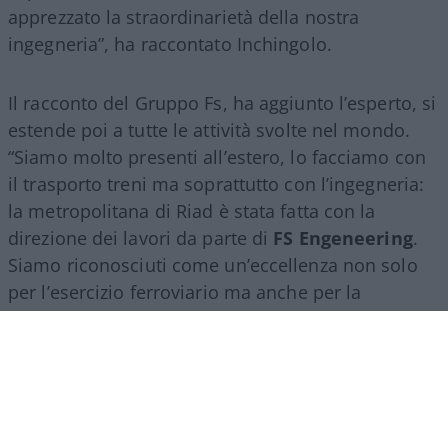
apprezzato la straordinarietà della nostra
ingegneria”, ha raccontato Inchingolo.
Il racconto del Gruppo Fs, ha aggiunto l’esperto, si
estende poi a tutte le attività svolte nel mondo.
“Siamo molto presenti all’estero, lo facciamo con
il trasporto treni ma soprattutto con l’ingegneria:
la metropolitana di Riad è stata fatta con la
direzione dei lavori da parte di
FS Engeneering
.
Siamo riconosciuti come un’eccellenza non solo
per l’esercizio ferroviario ma anche per la
realizzazione e progettazione dei lavori in questo
ambito”.
Marco Leardi, 7 agosto 2026