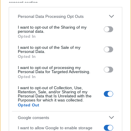
umana anche i delinquenti sono pari ai santi).
consent section.
Non è un caso che siano stati i medici nazisti a
Personal Data Processing Opt Outs
contravvenire a quel giuramento: dal loro punto di
vista esistevano individui a tuti gli effetti ed esseri
I want to opt-out of the Sharing of my
personal data.
subumani,
in primis
gli ebrei, che in quanto tali
Opted In
erano per principio indegni di ricevere cure e su
I want to opt-out of the Sale of my
cui, quasi fossero animali, si poteva tentare ogni
Personal Data.
genere di esperimento. E ai quali anzi, tumore
Opted In
impiantatosi un un corpo sano, bisognava dare la
I want to opt-out of processing my
Personal Data for Targeted Advertising.
morte per estirpare il cancro e provare a far
Opted In
rifiorire l’organismo sociale.
I want to opt-out of Collection, Use,
Retention, Sale, and/or Sharing of my
Personal Data that Is Unrelated with the
#CORONAVIRUS
#COVID
Purposes for which it was collected.
#GIURAMENTO DI IPPOCRATE
#GREEN PASS
Opted Out
#MEDICINA
Google consents
Pagina
PAGINA
I want to allow Google to enable storage
Precedente