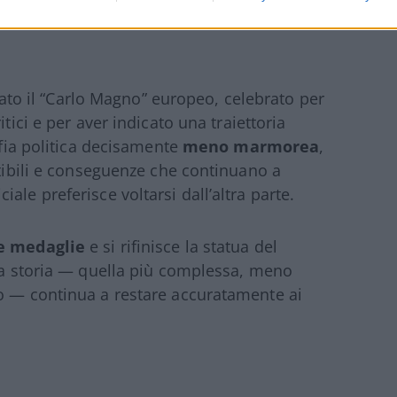
n lato il “Carlo Magno” europeo, celebrato per
tici e per aver indicato una traiettoria
afia politica decisamente
meno marmorea
,
utibili e conseguenze che continuano a
ale preferisce voltarsi dall’altra parte.
le medaglie
e si rifinisce la statua del
lla storia — quella più complessa, meno
to — continua a restare accuratamente ai