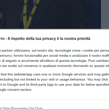
rro -
Il rispetto della tua privacy è la nostra priorità
ri partner utilizziamo, sul nostro sito, tecnologie come i cookie per pers
annunci, fornire funzionalità per social media e analizzare il nostro traff
ferite su Google
CLICCA QUI
 di seguito si acconsente all'utilizzo di questa tecnologia. Puoi cambiar
e tue scelte sul consenso in qualsiasi momento ritornando su questo si
 that this website/app uses one or more Google services and may gath
0:00
/
--:--
including but not limited to your visit or usage behaviour. You may click 
 to Google and its third-party tags to use your data for below specifi
di Aquisgrana a
Mario Draghi
si inserisce
ogle consent section.
rodata: la trasformazione di alcune figure
te dalle asperità del loro percorso e
l Data Processing Opt Outs