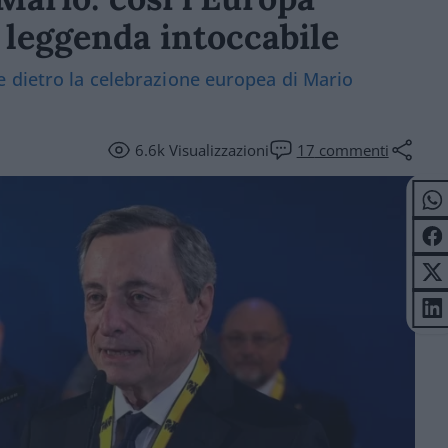
 leggenda intoccabile
e dietro la celebrazione europea di Mario
6.6k
Visualizzazioni
17
commenti