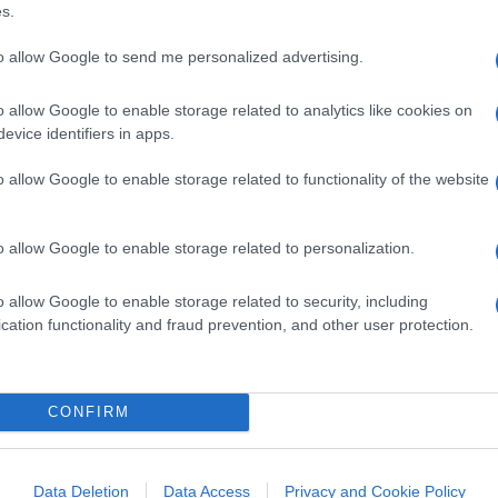
s.
ale.
to allow Google to send me personalized advertising.
o allow Google to enable storage related to analytics like cookies on
perMario”
torna in versione esecutiva, da
evice identifiers in apps.
ni dell’architetto di un modello sanitario ed
o allow Google to enable storage related to functionality of the website
 molti versi, senza eguali nelle democrazie
 effetti dirompenti sul tessuto economico
re emergenziali e libertà individuali — ma
o allow Google to enable storage related to personalization.
a ridursi a un semplice esercizio di “buona
o allow Google to enable storage related to security, including
cation functionality and fraud prevention, and other user protection.
nus. Nato sotto il suo predecessore, ai
rogato e ampliato anche dall’esecutivo
CONFIRM
entivo edilizio, si trasforma rapidamente in
scale espansiva: nella versione ufficiale, un
ssier sempre più ingombrante
per i conti
Data Deletion
Data Access
Privacy and Cookie Policy