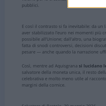
pubblici.
E così il contrasto si fa inevitabile: da u
aver stabilizzato l’euro nei momenti più cri
possibile all’Unione; dall’altro, una biogr
fatta di snodi controversi, decisioni disc
pesare — anche quando la narrazione uffici
Così, mentre ad Aquisgrana
si lucidano 
salvatore della moneta unica, il resto de
celebrativa e molto meno utile al raccon
margini della cornice.