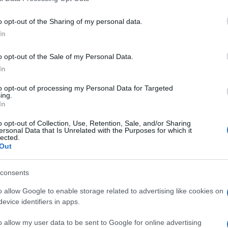
sicuranti, quasi personaggi eroici da saga
o opt-out of the Sharing of my personal data.
In
o opt-out of the Sale of my Personal Data.
it takes”
diventa, per magia narrativa, non
In
sigliere silenzioso e infallibile del futuro
mporaneo: niente spada, niente cavallo,
to opt-out of processing my Personal Data for Targeted
ing.
 costruito a posteriori, la storia viene
In
ve alla leggenda si ingrandisce, il resto si
o opt-out of Collection, Use, Retention, Sale, and/or Sharing
conda dei casi, dell’imbarazzo.
ersonal Data that Is Unrelated with the Purposes for which it
lected.
Out
tamente lucidato da certa stampa, esiste un
controverso. Si potrebbe ricordare, ad
consents
e del Tesoro negli anni delle grandi
o allow Google to enable storage related to advertising like cookies on
 evocare, nel dibattito pubblico, l’episodio
evice identifiers in apps.
idazione dell’industria di Stato:
la crociera a
o allow my user data to be sent to Google for online advertising
assaggio simbolico in cui l’Italia ridisegnò