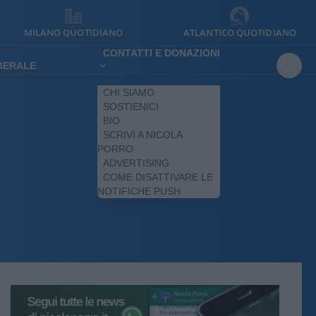
MILANO QUOTIDIANO
ATLANTICO QUOTIDIANO
CONTATTI E DONAZIONI
IBERALE
CHI SIAMO
SOSTIENICI
BIO
SCRIVI A NICOLA
PORRO
ADVERTISING
COME DISATTIVARE LE
NOTIFICHE PUSH