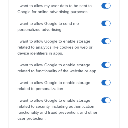
I want to allow my user data to be sent to
Google for online advertising purposes.
A questo punto, oltre a segnalare la mancanza di
giubbetti salvagente
e di canotti autogonfiabili,
I want to allow Google to send me
ci chiediamo se da questo momento le centinaia
personalized advertising.
di milioni di cittadini europei dovrebbero lasciare
I want to allow Google to enable storage
in casa le medesime borse di emergenze, oppure
related to analytics like cookies on web or
portandosele dietro, così come siamo costretti a
device identifiers in apps.
fare con le mascherine durante la pandemia. Sono
I want to allow Google to enable storage
certo che in assenza di una chiara indicazione in
related to functionality of the website or app.
merito, molti di noi non chiuderanno occhio per
molte e molte notti. Meno male che la burocrazia
I want to allow Google to enable storage
related to personalization.
europea c’è!
I want to allow Google to enable storage
related to security, including authentication
functionality and fraud prevention, and other
Claudio Romiti, 28 marzo 2025
user protection.