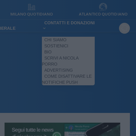
MILANO QUOTIDIANO
ATLANTICO QUOTIDIANO
CONTATTI E DONAZIONI
IBERALE
CHI SIAMO
SOSTIENICI
BIO
SCRIVI A NICOLA
PORRO
ADVERTISING
COME DISATTIVARE LE
NOTIFICHE PUSH