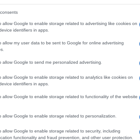
consents
o allow Google to enable storage related to advertising like cookies on
evice identifiers in apps.
o allow my user data to be sent to Google for online advertising
s.
to allow Google to send me personalized advertising.
o allow Google to enable storage related to analytics like cookies on
evice identifiers in apps.
di
Pino Daniele
, è stata ospite di Hoara
o allow Google to enable storage related to functionality of the website
el quale ha ripercorso la sua storia con il
isamente nel gennaio 2015. Pochi giorni
o allow Google to enable storage related to personalization.
iretta televisiva. Che cosa aveva cantato e
 anche su un altro protagonista di quella
o allow Google to enable storage related to security, including
l 1993 li presentò e che morì l’anno
cation functionality and fraud prevention, and other user protection.