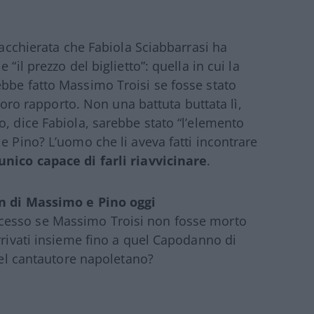
hiacchierata che Fabiola Sciabbarrasi ha
“il prezzo del biglietto”: quella in cui la
bbe fatto Massimo Troisi se fosse stato
 loro rapporto. Non una battuta buttata lì,
o, dice Fabiola, sarebbe stato “l’elemento
e Pino? L’uomo che li aveva fatti incontrare
unico capace di farli riavvicinare
.
n di Massimo e Pino oggi
ccesso se Massimo Troisi non fosse morto
rrivati insieme fino a quel Capodanno di
 del cantautore napoletano?