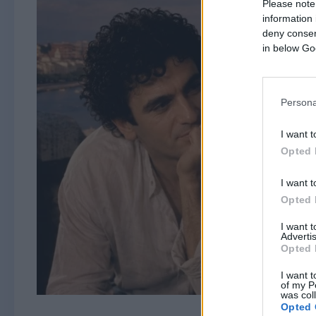
Please note
information 
deny consent
in below Go
Persona
I want t
Opted 
I want t
Opted 
I want 
Advertis
Opted 
I want t
of my P
was col
Opted 