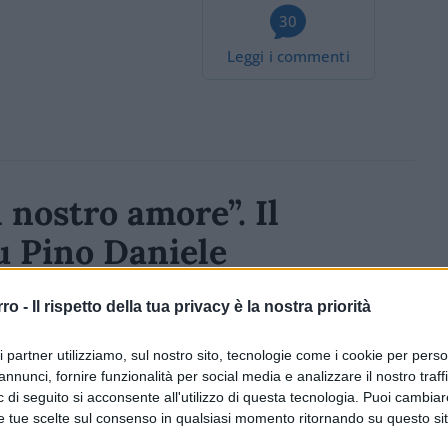
30
Leggi i commenti
l nostro amore”. Il
u Pino Daniele
lo decisivo dell’attore e il messaggio d’amore
rro -
Il rispetto della tua privacy è la nostra priorità
ri partner utilizziamo, sul nostro sito, tecnologie come i cookie per pers
1.4k
Visualizzazioni
0
commenti
annunci, fornire funzionalità per social media e analizzare il nostro traff
 di seguito si acconsente all'utilizzo di questa tecnologia. Puoi cambiar
e tue scelte sul consenso in qualsiasi momento ritornando su questo si