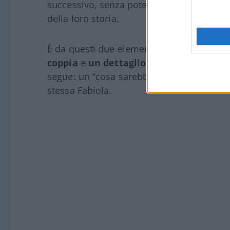
successivo, senza poter più far parte, ne
della loro storia.
È da questi due elementi del racconto — i
coppia
e
un dettaglio sull’ultimo conce
segue: un “cosa sarebbe successo se” costr
stessa Fabiola.