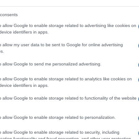
come di consueto lo schwa (!). Ma cosa
ti “di persona”. Perché ci si incontra come
consents
o allow Google to enable storage related to advertising like cookies on
evice identifiers in apps.
 Pd che scrivo questa lettera pubblica per
o allow my user data to be sent to Google for online advertising
a mettere in correlazione la questione che
s.
tto che scrive al segretario del Pd? Io no.
to allow Google to send me personalized advertising.
 fortuna che questa è la grande scrittrice.
o allow Google to enable storage related to analytics like cookies on
evice identifiers in apps.
delle domande a Letta: “Perché ci sono il
o allow Google to enable storage related to functionality of the website
il suo o di qualcun altro dell’opposizione?
strema destra espongono alla rabbia della
destra si comporta come se la sua
o allow Google to enable storage related to personalization.
e che gli avversari politici seduti in
o allow Google to enable storage related to security, including
cation functionality and fraud prevention, and other user protection.