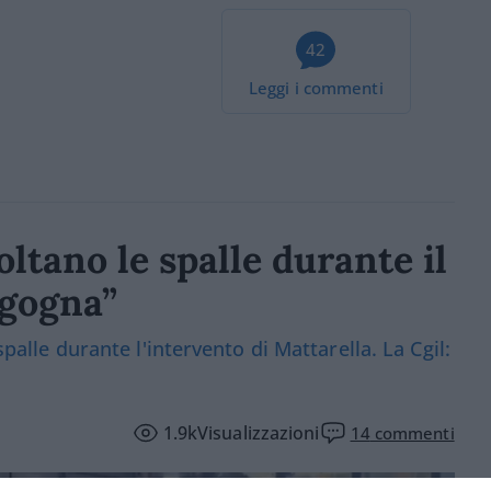
42
Leggi i commenti
oltano le spalle durante il
rgogna”
spalle durante l'intervento di Mattarella. La Cgil:
1.9k
Visualizzazioni
14
commenti