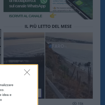
IL PIÙ LETTO DEL MESE
onalizzare
ico.
e idea e
to
ESTERI
15k