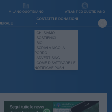
MILANO QUOTIDIANO
ATLANTICO QUOTIDIANO
CONTATTI E DONAZIONI
IBERALE
CHI SIAMO
SOSTIENICI
BIO
SCRIVI A NICOLA
PORRO
ADVERTISING
COME DISATTIVARE LE
NOTIFICHE PUSH