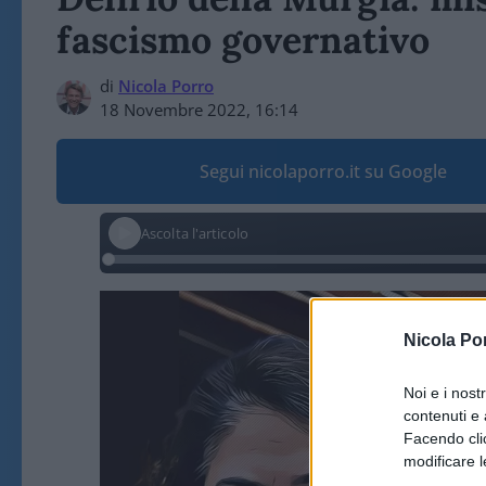
fascismo governativo
di
Nicola Porro
18 Novembre 2022, 16:14
Segui nicolaporro.it su Google
Ascolta l'articolo
Video
Player
Nicola Po
Noi e i nost
contenuti e 
Facendo clic
modificare l