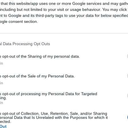
 that this website/app uses one or more Google services and may gath
including but not limited to your visit or usage behaviour. You may click 
 to Google and its third-party tags to use your data for below specifi
ogle consent section.
l Data Processing Opt Outs
o opt-out of the Sharing of my personal data.
04:11
In
con il cerchio alla testa dopo una nottata a
o opt-out of the Sale of my Personal Data.
In
a medicina c’è:
leggere Michela Murgia
.
irete meglio. Più parla, infatti, e più la
to opt-out of processing my Personal Data for Targeted
ing.
In
o opt-out of Collection, Use, Retention, Sale, and/or Sharing
ersonal Data that Is Unrelated with the Purposes for which it
lected.
Caro Enrico Letta, non ci siamo mai
Out