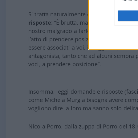
Si tratta naturalmente di domande per m
risposte
: “È brutta, ma evidente: non stat
nostro malgrado a farlo al posto vostro. 
l’atto di prendere posizioni pubbliche co
essere associati a voi, il soggetto politic
antagonista, tanto che ad alcuni sembra pe
voci, a prendere posizione”.
Insomma, leggi domande e risposte (fasci
come Michela Murgia bisogna avere comp
vogliono dire la loro ma sanno solo delir
Nicola Porro, dalla zuppa di Porro del 1