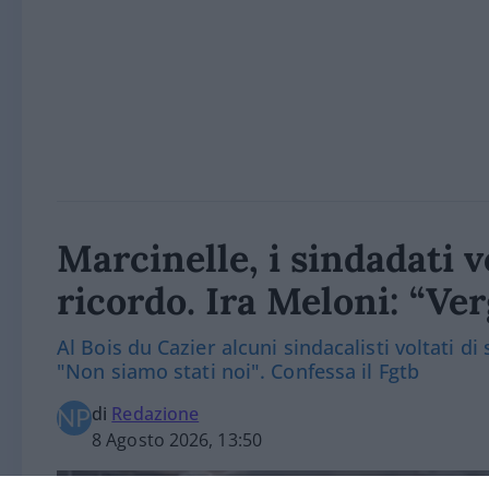
Marcinelle, i sindadati v
ricordo. Ira Meloni: “Ve
Al Bois du Cazier alcuni sindacalisti voltati di 
"Non siamo stati noi". Confessa il Fgtb
di
Redazione
8 Agosto 2026, 13:50