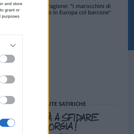
er and store
Meloni aveva ragione: "I marocchini di
to grant or
Ceuta sbarcano in Europa col barcone"
ed purposes
SEDUTE SATIRICHE