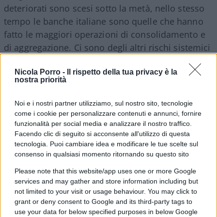
deteriorati sono scesi sotto la metà, nello stesso
tempo le banche italiane sono quelle che hanno
fatto le maggiori operazioni di consolidamento e
di aggregazione. Ci sono degli altri rischi sistemici
che potrebbero interessare tutto il sistema
bancario europeo mentre le crisi bancarie italiane
Nicola Porro -
Il rispetto della tua privacy è la
nostra priorità
sono state pagate esclusivamente con i soldi degli
italiani, in larga parte con i soldi delle banche
Noi e i nostri partner utilizziamo, sul nostro sito, tecnologie
italiane, quelle sane».
come i cookie per personalizzare contenuti e annunci, fornire
funzionalità per social media e analizzare il nostro traffico.
Facendo clic di seguito si acconsente all'utilizzo di questa
tecnologia. Puoi cambiare idea e modificare le tue scelte sul
La principale banca tedesca
sta tagliando 18
consenso in qualsiasi momento ritornando su questo sito
mila dipendenti
e ha titoli ad alto rischio per 74
Please note that this website/app uses one or more Google
miliardi. Gros-Pietro non lo dice esplicitamente,
services and may gather and store information including but
not limited to your visit or usage behaviour. You may click to
ma lo fa capire. Se salta la banca tedesca, sono
grant or deny consent to Google and its third-party tags to
guai per l’intero sistema finanziario mondiale.
use your data for below specified purposes in below Google