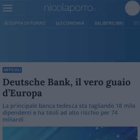
ECONOMIA
LIBERILIBRI
SHOP
SOSTIENICI
ARTICOLI
Deutsche Bank, il vero guaio
d’Europa
La principale banca tedesca sta tagliando 18 mila
dipendenti e ha titoli ad alto rischio per 74
miliardi