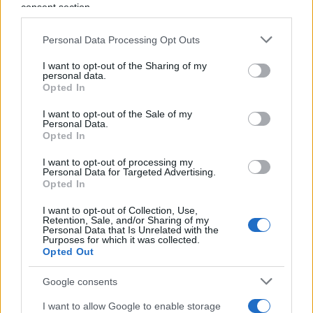
Eppure i regolatori europei si sono occupati solo
consent section.
delle banchette italiane. I loro crediti dubbi sono
Personal Data Processing Opt Outs
stati svenduti, abbiamo terrorizzato il mercato, e
distrutto le imprese a valle del sistema creditizio.
I want to opt-out of the Sharing of my
personal data.
Opted In
Patuelli un giorno ci potrà dire quanto sia costato
I want to opt-out of the Sale of my
in termini di Pil questo penalizzante
Personal Data.
Opted In
atteggiamento europeo, e potrebbe anche
raccontarci che cosa i governi seri, quelli di Monti,
I want to opt-out of processing my
Personal Data for Targeted Advertising.
Renzi e Gentiloni, abbiano ottenuto sui tavoli
Opted In
europei in cui venivano tanto rispettati. Ci mandi
I want to opt-out of Collection, Use,
una letterina con il francobollo dell’Abi.
Retention, Sale, and/or Sharing of my
Personal Data that Is Unrelated with the
Purposes for which it was collected.
Opted Out
Nicola Porro, Il Giornale 13 luglio 2019
Google consents
I want to allow Google to enable storage