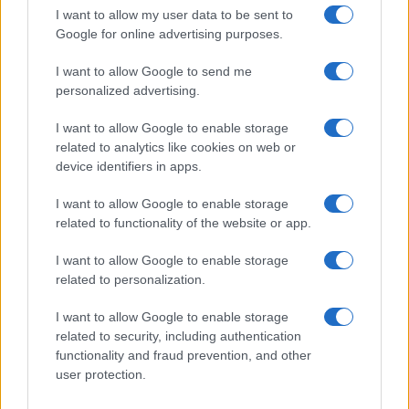
I want to allow my user data to be sent to
IL PIÙ LETTO DEL MESE
Google for online advertising purposes.
I want to allow Google to send me
personalized advertising.
I want to allow Google to enable storage
related to analytics like cookies on web or
device identifiers in apps.
I want to allow Google to enable storage
related to functionality of the website or app.
I want to allow Google to enable storage
related to personalization.
I want to allow Google to enable storage
related to security, including authentication
ESTERI
functionality and fraud prevention, and other
15k
user protection.
Meloni aveva ragione: "I marocchini di Ceuta
sbarcano in Europa col barcone"