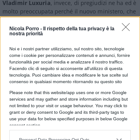
Vladimir Luxuria
, invece, di pregiudizi ne ha ed è
molto preoccupata perché il nuovo ministero, che
si deve occupare di diritti, si chiama della Famiglia
e della Natalità, oltre che delle pari opportunità.
Nicola Porro -
Il rispetto della tua privacy è la
nostra priorità
Come se il diritto alla famiglia non fosse
un’opportunità da difendere e che,
Noi e i nostri partner utilizziamo, sul nostro sito, tecnologie
coerentemente, questo ministero sia stato
come i cookie per personalizzare contenuti e annunci, fornire
affidato ad Eugenia Roccella.
funzionalità per social media e analizzare il nostro traffico.
Facendo clic di seguito si acconsente all'utilizzo di questa
tecnologia. Puoi cambiare idea e modificare le tue scelte sul
Continua ascoltando il podcast di Alessandro
consenso in qualsiasi momento ritornando su questo sito
Sallusti del 25 ottobre 2022
Please note that this website/app uses one or more Google
services and may gather and store information including but
not limited to your visit or usage behaviour. You may click to
#ALESSANDRO SALLUSTI
grant or deny consent to Google and its third-party tags to
use your data for below specified purposes in below Google
consent section.
34
Leggi i commenti
Personal Data Processing Opt Outs