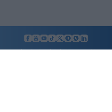
LUNIFIN S.r.l. a socio unico. Sede legale Milano, Largo F. Richini, 2/A,
20122 (MI), C.F./P.Iva en. 07174900154, REA cap. soc. euro 10.000,00
i.v.
Home
Advertising
Condizioni d’uso
Privacy Policy
Cookie policy
Cambia il consenso ai cookie
Dichiarazione di accessibilità
nicolaporro.it
è una testata registrata il 20 aprile 2021 al n. 94 del
registro della Stampa del Tribunale di Milano.