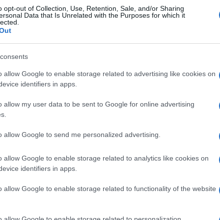
o opt-out of Collection, Use, Retention, Sale, and/or Sharing
ersonal Data that Is Unrelated with the Purposes for which it
lected.
Out
consents
o allow Google to enable storage related to advertising like cookies on
evice identifiers in apps.
o allow my user data to be sent to Google for online advertising
s.
to allow Google to send me personalized advertising.
si può fare a meno di chiedersi: e Draghi? Da
o allow Google to enable storage related to analytics like cookies on
ontro, non solo ha preferito tenere un basso
evice identifiers in apps.
ufemismo – clamorosamente sui contenuti e
o allow Google to enable storage related to functionality of the website
il leader della resistenza.
o allow Google to enable storage related to personalization.