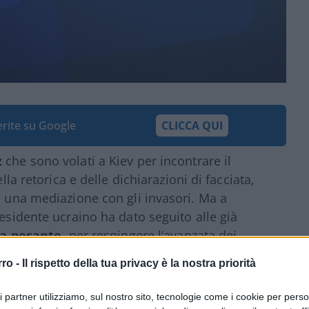
ferite su Google
CLICCA QUI
z
che sono volati a Kiev per incontrare il
lla retorica e delle dichiarazioni di facciata,
e una mediazione con gli invasori. Ma a
residente ucraino ha dato seguito alle già
ria pesante
, per respingere l’avanzata dei
 nell’Unione Europea e vuole le armi,
rro -
Il rispetto della tua privacy è la nostra priorità
ri partner utilizziamo, sul nostro sito, tecnologie come i cookie per pers