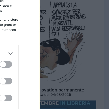
ico.
e idea e
to
er and store
to grant or
ed purposes
La standing ovation permanente
Vignetta del 04/08/2026