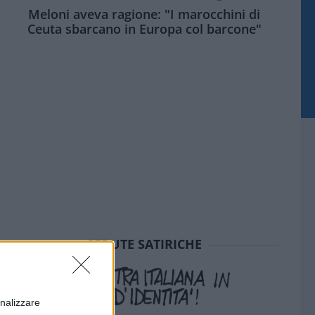
Meloni aveva ragione: "I marocchini di
Ceuta sbarcano in Europa col barcone"
SEDUTE SATIRICHE
onalizzare