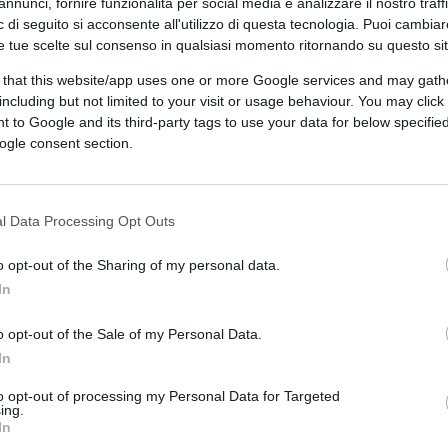
annunci, fornire funzionalità per social media e analizzare il nostro traff
 di seguito si acconsente all'utilizzo di questa tecnologia. Puoi cambiar
aiuto. Ogni arma è una vita umana salvata.
e tue scelte sul consenso in qualsiasi momento ritornando su questo si
russi di uccidere ucraina e distruggere le
 that this website/app uses one or more Google services and may gath
including but not limited to your visit or usage behaviour. You may click 
 to Google and its third-party tags to use your data for below specifi
ogle consent section.
o Scholz, al termine di una settimana di
luttanza a fornire nuove armi, Zelensky ha
ubbi: “Sono fermamente convinto che la
l Data Processing Opt Outs
alle necessità dell’Ucraina di sistema di
o opt-out of the Sharing of my personal data.
In
o opt-out of the Sale of my Personal Data.
In
to opt-out of processing my Personal Data for Targeted
ing.
In