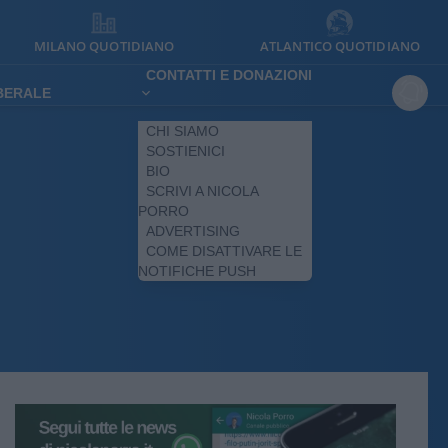
MILANO QUOTIDIANO
ATLANTICO QUOTIDIANO
CONTATTI E DONAZIONI
IBERALE
CHI SIAMO
SOSTIENICI
BIO
SCRIVI A NICOLA
PORRO
ADVERTISING
COME DISATTIVARE LE
NOTIFICHE PUSH