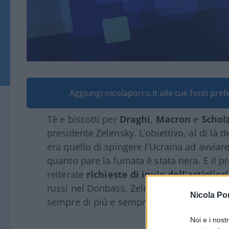
Aggiungi nicolaporro.it alle tue fonti pre
Tè e biscotti per
Draghi
,
Macron
e
Schol
presidente Zelensky. L’obiettivo, al di là de
era quello di spingere l’Ucraina ad avviar
quanto pare la fumata è stata nera. E il p
reiterate
richieste di invio dell’artiglie
russi nel Donbass. Zelensky vuole entrare
Nicola Po
sempre di più e sempre più moderne.
Noi e i nost