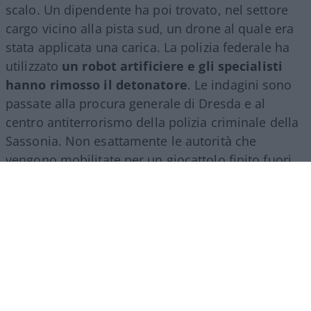
scalo. Un dipendente ha poi trovato, nel settore
cargo vicino alla pista sud, un drone al quale era
stata applicata una carica. La polizia federale ha
utilizzato
un robot artificiere e gli specialisti
hanno rimosso il detonatore
. Le indagini sono
passate alla procura generale di Dresda e al
centro antiterrorismo della polizia criminale della
Sassonia. Non esattamente le autorità che
vengono mobilitate per un giocattolo finito fuori
rotta.