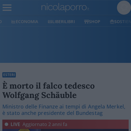
ECONOMIA
LIBERILIBRI
SHOP
SOSTIENICI
ESTERI
È morto il falco tedesco
Wolfgang Schäuble
Ministro delle Finanze ai tempi di Angela Merkel,
è stato anche presidente del Bundestag
LIVE
Aggiornato
2 anni fa