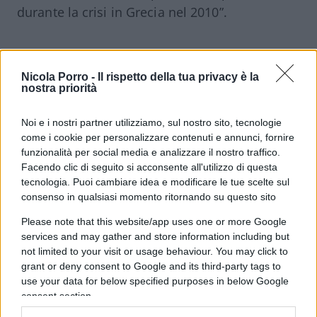
durante la crisi in Grecia nel 2010”.
Di lui, in un dialogo con
Massimo
Nava
contenuto nel libro su Angela Merkel,
Nicola Porro -
Il rispetto della tua privacy è la
nostra priorità
Mario Draghi diceva avere “un’idea di unione
monetaria “à la carte”, da cui si possa o si
Noi e i nostri partner utilizziamo, sul nostro sito, tecnologie
debba uscire per rientrare dopo aver messo i
come i cookie per personalizzare contenuti e annunci, fornire
conti a posto. Per questo, sosteneva l’uscita
funzionalità per social media e analizzare il nostro traffico.
della Grecia. Gli dissi che, se voleva buttare
Facendo clic di seguito si acconsente all'utilizzo di questa
tecnologia. Puoi cambiare idea e modificare le tue scelte sul
fuori la Grecia, lo doveva fare lui, ma che non
consenso in qualsiasi momento ritornando su questo sito
poteva chiederlo alla BCE”.
Please note that this website/app uses one or more Google
services and may gather and store information including but
not limited to your visit or usage behaviour. You may click to
grant or deny consent to Google and its third-party tags to
2 anni fa
use your data for below specified purposes in below Google
Chi era il falco della Merkel
consent section.