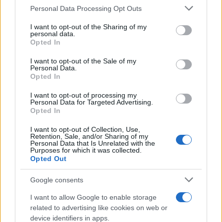
Schäuble è stato uno dei più eminenti ministri
Personal Data Processing Opt Outs
tedeschi dell’era Merkel. Leader della Cdu,
I want to opt-out of the Sharing of my
capogruppo parlamentare e presidente del
personal data.
Opted In
Bundestag tedesco.
I want to opt-out of the Sale of my
Personal Data.
Eletto per la prima volta nel 1972, nel ruolo di
Opted In
ministro dell’Interno, fu tra i negoziatori del
I want to opt-out of processing my
Personal Data for Targeted Advertising.
trattato di unificazione della Ddr per la
Opted In
riunificazione
della
Germania
. Ma
I want to opt-out of Collection, Use,
soprattutto è stato il falco del rigore tedesco, il
Retention, Sale, and/or Sharing of my
ministro delle Finanze che è riuscito a portare
Personal Data that Is Unrelated with the
Purposes for which it was collected.
Berlino al “netto zero”.
Opted Out
Google consents
In sedia a rotelle dopo un attentato
I want to allow Google to enable storage
nell’ottobre del 1990, ha guidato il gruppo
related to advertising like cookies on web or
parlamentare della Cdu/Csu dal 1991 al 2000.
device identifiers in apps.