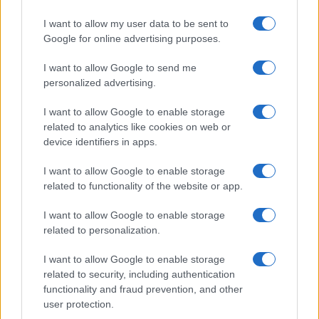
Dopo la caduta di Helmut Kohl nel 1998,
I want to allow my user data to be sent to
divenne leader del movimento cristiano
Google for online advertising purposes.
democratico da cui si dimise nel febbraio del
2000, dopo aver ammesso di aver fatto una
I want to allow Google to send me
donazione di 100mila marchi in contanti, per
personalized advertising.
fare spazio ad Angela Merkel. Dal 2009 al 2017
I want to allow Google to enable storage
diventa ministro delle Finanze ed espressione
related to analytics like cookies on web or
della linea più intransigente ed austera di tutta
device identifiers in apps.
l’Europa.
I want to allow Google to enable storage
related to functionality of the website or app.
Nel 2017 viene eletto alla presidenza del
I want to allow Google to enable storage
Bundestag, la seconda carica dello Stato
related to personalization.
tedesca, ma gli verrà negata quella di
presidente federale.
I want to allow Google to enable storage
related to security, including authentication
functionality and fraud prevention, and other
Lascia una moglie e quattro figli.
user protection.