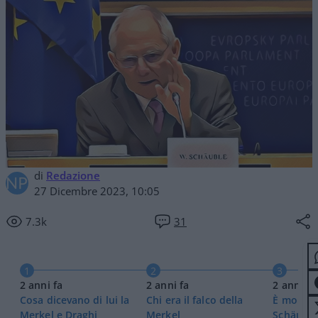
di
Redazione
27 Dicembre 2023, 10:05
7.3k
31
1
2
3
2 anni fa
2 anni fa
2 anni fa
Cosa dicevano di lui la
Chi era il falco della
È morto 
Merkel e Draghi
Merkel
Schäuble