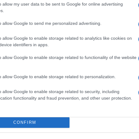
o allow my user data to be sent to Google for online advertising
datevi qui sopra (se ve la siete persa)
la
s.
tate cosa ha detto ieri sera a
Otto e Mezzo
la
to allow Google to send me personalized advertising.
i Gruber. Dopo aver ascoltato il legittimo
Vox (niente di drammatico: no alla lobby
o allow Google to enable storage related to analytics like cookies on
ai confini; e via dicendo), Braidotti se ne è
evice identifiers in apps.
tura) per questa “furia scatenata” (alla
o allow Google to enable storage related to functionality of the website
io, Patria e famiglia
” (manco fosse una
e violento – ha detto Braidotti – contro
o allow Google to enable storage related to personalization.
 e migranti. Un tono di una aggressività
osofa, la leader di Fdi “ricalca come tono la
o allow Google to enable storage related to security, including
utin, Kirill e Dugin, che rivendicano pure
cation functionality and fraud prevention, and other user protection.
.
CONFIRM
 loro discorsi si “ricongiungono” con un