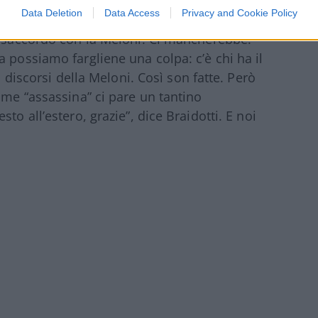
 “misoginia” (e poco importa se Giorgia è una
Data Deletion
Data Access
Privacy and Cookie Policy
i stampo assolutamente assassino
“.
disaccordo con la Meloni. Ci mancherebbe.
 possiamo fargliene una colpa: c’è chi ha il
i discorsi della Meloni. Così son fatte. Però
ome “assassina” ci pare un tantino
to all’estero, grazie”, dice Braidotti. E noi