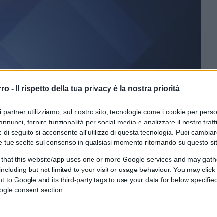
rro -
Il rispetto della tua privacy è la nostra priorità
ri partner utilizziamo, sul nostro sito, tecnologie come i cookie per pers
ferite su Google
CLICCA QUI
annunci, fornire funzionalità per social media e analizzare il nostro traff
 di seguito si acconsente all'utilizzo di questa tecnologia. Puoi cambiar
 quell’eterno ritorno dello spettro “onda
e tue scelte sul consenso in qualsiasi momento ritornando su questo si
l volta
Fratelli d’Italia
(o in passato la Lega)
 that this website/app uses one or more Google services and may gath
ighenzia di sinistra considera adeguati:
including but not limited to your visit or usage behaviour. You may click 
 to Google and its third-party tags to use your data for below specifi
liono “ricacciarla nelle fogne”, come erano
ogle consent section.
 che in altre epoche alternavano simili