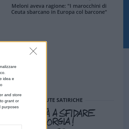
Meloni aveva ragione: "I marocchini di
Ceuta sbarcano in Europa col barcone"
onalizzare
ico.
e idea e
to
er and store
SEDUTE SATIRICHE
to grant or
ed purposes