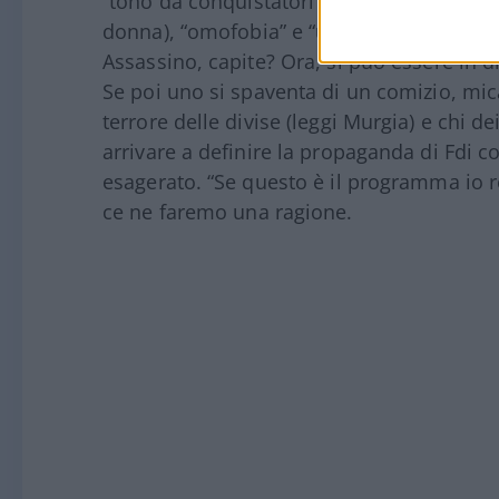
“tono da conquistatori violenti”, pieno di
donna), “omofobia” e “
una propaganda d
Assassino, capite? Ora, si può essere in 
Se poi uno si spaventa di un comizio, mica
terrore delle divise (leggi Murgia) e chi de
arrivare a definire la propaganda di Fdi c
esagerato. “Se questo è il programma io res
ce ne faremo una ragione.