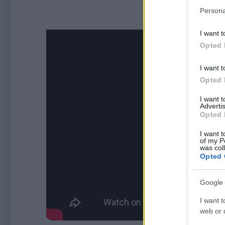
Persona
I want t
Opted 
I want t
Opted 
I want 
Advertis
Opted 
I want t
of my P
was col
Opted 
Google 
I want t
web or d