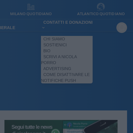
MILANO QUOTIDIANO
ATLANTICO QUOTIDIANO
CONTATTI E DONAZIONI
IBERALE
CHI SIAMO
SOSTIENICI
BIO
SCRIVI A NICOLA
PORRO
ADVERTISING
COME DISATTIVARE LE
NOTIFICHE PUSH