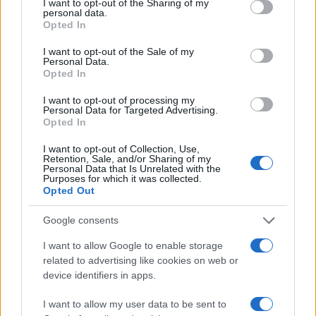
I want to opt-out of the Sharing of my
rappresenta una delle roccaforti del partito. Zaia
personal data.
Opted In
lascerà il suo incarico dopo anni di leadership che
hanno rafforzato l’immagine della Lega sul
I want to opt-out of the Sale of my
Personal Data.
territorio, sempre che non riesca ad ottenere un
Opted In
altro mandato (difficile, vista la recente sentenza
I want to opt-out of processing my
della Consulta sulla legge della Campania). La
Personal Data for Targeted Advertising.
Opted In
regione non sembra contendibile, per il
centrosinistra. Oggi il primo partito è Fratelli
I want to opt-out of Collection, Use,
Retention, Sale, and/or Sharing of my
d’Italia ma il centrodestra dovrà trovare la quadra
Personal Data that Is Unrelated with the
Purposes for which it was collected.
per il candidato governatore: il Carroccio rivendica
Opted Out
per sé il trono, ma Fdi vorrebbe far valere il suo
peso politico.
Google consents
I want to allow Google to enable storage
Le dichiarazioni di Viola e le sue
related to advertising like cookies on web or
device identifiers in apps.
riflessioni
I want to allow my user data to be sent to