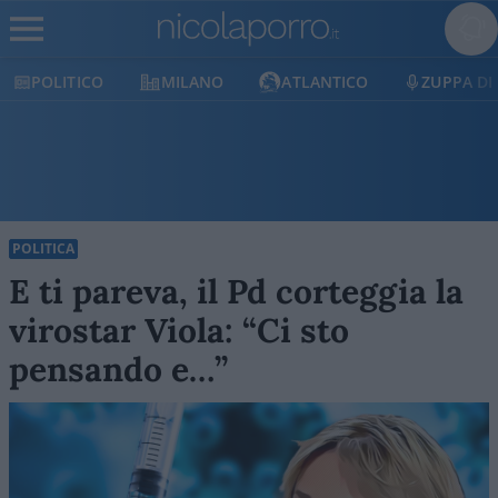
POLITICO
MILANO
ATLANTICO
ZUPPA DI
POLITICA
E ti pareva, il Pd corteggia la
virostar Viola: “Ci sto
pensando e…”