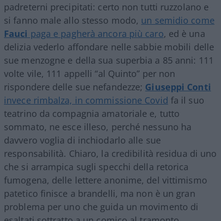
padreterni precipitati: certo non tutti ruzzolano e
si fanno male allo stesso modo,
un semidio come
Fauci
paga e pagherà ancora più caro
, ed è una
delizia vederlo affondare nelle sabbie mobili delle
sue menzogne e della sua superbia a 85 anni: 111
volte vile, 111 appelli “al Quinto” per non
rispondere delle sue nefandezze;
Giuseppi Conti
invece rimbalza, in commissione Covid
fa il suo
teatrino da compagnia amatoriale e, tutto
sommato, ne esce illeso, perché nessuno ha
davvero voglia di inchiodarlo alle sue
responsabilità. Chiaro, la credibilità residua di uno
che si arrampica sugli specchi della retorica
fumogena, delle lettere anonime, del vittimismo
patetico finisce a brandelli, ma non è un gran
problema per uno che guida un movimento di
esaltati sottratto a un comico al tramonto.