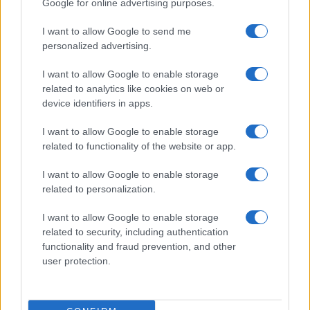
Antonella Viola, interpellata da
Repubblica
Google for online advertising purposes.
sull’ipotesi di una sua candidatura, ha risposto
I want to allow Google to send me
con cautela. “Mi è stato proposto e sto valutando”,
personalized advertising.
ha dichiarato la scienziata, senza però sbilanciarsi
ulteriormente. Il tema non è tanto il contesto
I want to allow Google to enable storage
related to analytics like cookies on web or
politico quanto la scelta sul mio futuro”. Ha voluto
device identifiers in apps.
sottolineare che una decisione del genere richiede
tempo e riflessione, considerando l’importanza di
I want to allow Google to enable storage
related to functionality of the website or app.
un impegno politico di questa portata. Il Partito
Democratico, al momento, sembra determinato a
I want to allow Google to enable storage
proseguire su questa strada, cercando di
related to personalization.
convincere Viola a fare il grande passo verso la
I want to allow Google to enable storage
politica
related to security, including authentication
functionality and fraud prevention, and other
user protection.
Nicolaporro.it è anche su Whatsapp. È sufficiente
cliccare qui
per iscriversi al canale ed essere sempre