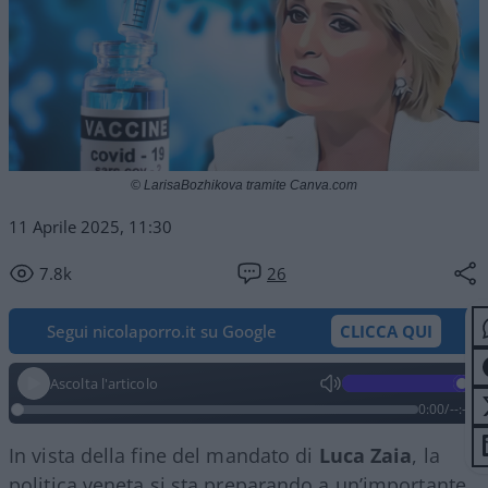
© LarisaBozhikova tramite Canva.com
11 Aprile 2025, 11:30
7.8k
26
Segui nicolaporro.it su Google
CLICCA QUI
Ascolta l'articolo
0:00
/
--:--
In vista della fine del mandato di
Luca
Zaia
, la
politica veneta si sta preparando a un’importante