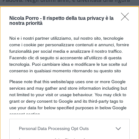
nota al pubblico anche come virostar, tra le più
attive durante la pandemia di COVID-19. La sua
Nicola Porro -
Il rispetto della tua privacy è la
nostra priorità
popolarità, secondo il Pd, potrebbe rappresentare
un elemento chiave
per attrarre consensi
anche
Noi e i nostri partner utilizziamo, sul nostro sito, tecnologie
al di fuori dell’elettorato tradizionale del
come i cookie per personalizzare contenuti e annunci, fornire
centrosinistra. In fondo non sarebbe neppure la
funzionalità per social media e analizzare il nostro traffico.
prima volta: i dem hanno già piazzato un altro
Facendo clic di seguito si acconsente all'utilizzo di questa
tecnologia. Puoi cambiare idea e modificare le tue scelte sul
virologo,
Andrea Crisanti
, al Senato.
consenso in qualsiasi momento ritornando su questo sito
Please note that this website/app uses one or more Google
La sfida per il centrosinistra in
services and may gather and store information including but
Veneto
not limited to your visit or usage behaviour. You may click to
grant or deny consent to Google and its third-party tags to
use your data for below specified purposes in below Google
consent section.
Il contesto politico del Veneto è tutt’altro che
semplice. Governata dal centrodestra per decenni,
Personal Data Processing Opt Outs
in particolare dalla Lega con
Luca
Zaia
, la regione