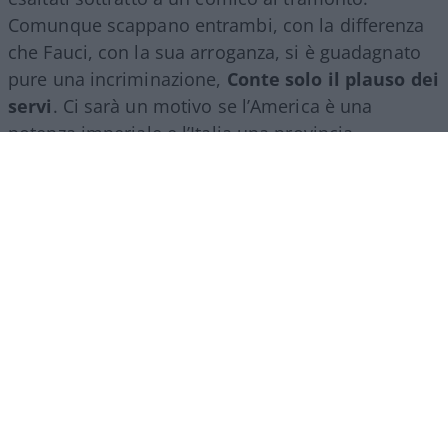
Comunque scappano entrambi, con la differenza
che Fauci, con la sua arroganza, si è guadagnato
pure una incriminazione,
Conte solo il plauso dei
servi
. Ci sarà un motivo se l’America è una
potenza imperiale e l’Italia una provincia
dell’impero.
Però non tutti hanno gradito la performance
dell’avvocato di Volturara Appula: qui al bar, non
ne parliamo, ma c’è pure una associazione
#Sereniesempreuniti, di familiari delle vittime
bergamasche, circa 6000, che non gliele manda a
dire, e il suo riassunto è esemplare: “Conte ha
omesso di ricordare tutte le vittime della
pandemia, vite spezzate che hanno pagato il
prezzo più alto di
una gestione ritenuta