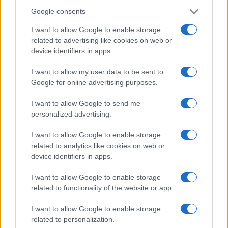
investendo nei sistemi di rilevamento e
Google consents
neutralizzazione, ma il fatto che un drone con
I want to allow Google to enable storage
esplosivo sia arrivato nel cuore di un’area cargo
related to advertising like cookies on web or
dimostra quanto sia ancora ampio il margine tra
device identifiers in apps.
le norme approvate e la protezione reale.
I want to allow my user data to be sent to
Google for online advertising purposes.
La buona notizia è che a Lipsia non ci sono stati
I want to allow Google to send me
morti e che l’ordigno non è esploso. Quella cattiva
personalized advertising.
è che potrebbe essere andata bene per un
detonatore staccato, per l’occhio di un dipendente
I want to allow Google to enable storage
related to analytics like cookies on web or
e per una collisione che ha causato soltanto danni
device identifiers in apps.
lievi. Tre circostanze fortunate non costituiscono
un sistema di difesa.
Sono soltanto tre
I want to allow Google to enable storage
related to functionality of the website or app.
avvertimenti
.
I want to allow Google to enable storage
related to personalization.