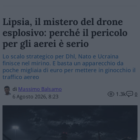
Lipsia, il mistero del drone
esplosivo: perché il pericolo
per gli aerei è serio
Lo scalo strategico per Dhl, Nato e Ucraina
finisce nel mirino. E basta un apparecchio da
poche migliaia di euro per mettere in ginocchio il
traffico aereo
di
Massimo Balsamo
1.3k
0
6 Agosto 2026, 8:23