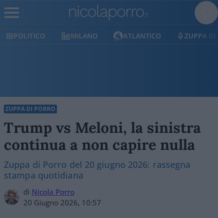
POLITICO
MILANO
ATLANTICO
ZUPPA DI
ZUPPA DI PORRO
Trump vs Meloni, la sinistra
continua a non capire nulla
Zuppa di Porro del 20 giugno 2026: rassegna
stampa quotidiana
di
Nicola Porro
20 Giugno 2026, 10:57