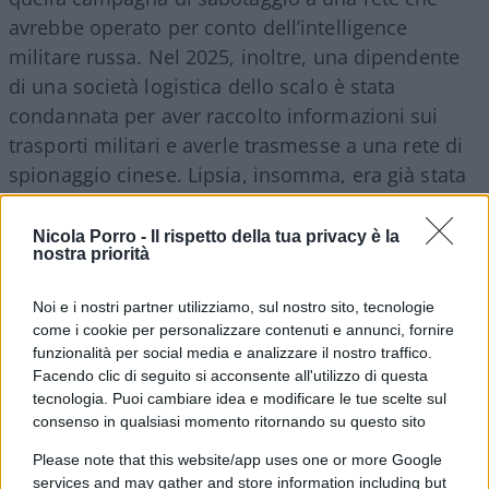
avrebbe operato per conto dell’intelligence
militare russa. Nel 2025, inoltre, una dipendente
di una società logistica dello scalo è stata
condannata per aver raccolto informazioni sui
trasporti militari e averle trasmesse a una rete di
spionaggio cinese. Lipsia, insomma, era già stata
individuata come obiettivo sensibile.
Nicola Porro -
Il rispetto della tua privacy è la
nostra priorità
Leggi anche:
Noi e i nostri partner utilizziamo, sul nostro sito, tecnologie
come i cookie per personalizzare contenuti e annunci, fornire
funzionalità per social media e analizzare il nostro traffico.
Facendo clic di seguito si acconsente all'utilizzo di questa
tecnologia. Puoi cambiare idea e modificare le tue scelte sul
consenso in qualsiasi momento ritornando su questo sito
Please note that this website/app uses one or more Google
services and may gather and store information including but