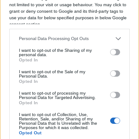
not limited to your visit or usage behaviour. You may click to
grant or deny consent to Google and its third-party tags to
use your data for below specified purposes in below Google
consent section.
Personal Data Processing Opt Outs
Drone russo in Romania. La domanda è:
perché la Nato non l’ha abbattuto?
I want to opt-out of the Sharing of my
personal data.
Opted In
I
numeri
dimostrano che il problema non è
I want to opt-out of the Sale of my
Personal Data.
episodico. La Deutsche Flugsicherung ha
Opted In
registrato 225 interferenze causate da droni nei
I want to opt-out of processing my
cieli tedeschi nel 2025, contro le 161 dell’anno
Personal Data for Targeted Advertising.
precedente. Nel primo semestre del 2026 gli
Opted In
episodi attorno agli aeroporti sarebbero stati circa
I want to opt-out of Collection, Use,
145. E nella maggioranza dei casi chi pilota gli
Retention, Sale, and/or Sharing of my
Personal Data that Is Unrelated with the
apparecchi non viene identificato. La Germania ha
Purposes for which it was collected.
Opted Out
ampliato i poteri della polizia federale e sta