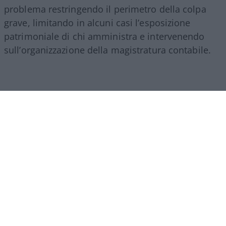
problema restringendo il perimetro della colpa
grave, limitando in alcuni casi l’esposizione
patrimoniale di chi amministra e intervenendo
sull’organizzazione della magistratura contabile.
Obiettivi comprensibili, ma forse come si ripete