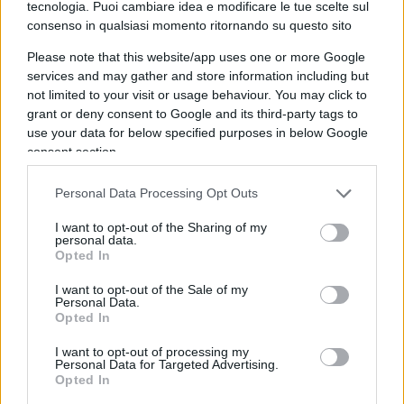
o che l’onorevole Meloni abbia detto ‘seguite le
tecnologia. Puoi cambiare idea e modificare le tue scelte sul
consenso in qualsiasi momento ritornando su questo sito
indicazioni di Trump e tornate a casa’. Trump è
colui che ha innescato questa cosa… dobbiamo
Please note that this website/app uses one or more Google
essere tutti più netti”. Il leader di Italia Viva,
services and may gather and store information including but
not limited to your visit or usage behaviour. You may click to
Matteo Renzi
, prende una pausa dall’estenuante
grant or deny consent to Google and its third-party tags to
trattativa sul governo e osserva: “Oggi tocca a noi
use your data for below specified purposes in below Google
dire che la democrazia americana è un valore che
consent section.
non si tocca. Dire che il comportamento di Trump
Personal Data Processing Opt Outs
è folle (e i primi a dirlo chiaro dovrebbero essere i
suoi fan italiani, ancora troppo reticenti
I want to opt-out of the Sharing of my
personal data.
sull’argomento)”. La vicepresidente del
Opted In
Pd,
Deborah Serracchiani
, dal canto suo, accusa
I want to opt-out of the Sale of my
Salvini e Meloni di “contorsionismi inaccettabili”.
Personal Data.
Opted In
Doppia morale
I want to opt-out of processing my
Personal Data for Targeted Advertising.
Opted In