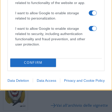
#AMERICA
#CAMPIDOGLIO
#DONALD TRUMP
related to functionality of the website or app.
#GIORGIA MELONI
#MATTEO SALVINI
#RIVOLTE
#SINISTRA
#USA
I want to allow Google to enable storage
related to personalization.
Pagina
PAGINA
Precedente
I want to allow Google to enable storage
SUCCESSIVA
related to security, including authentication
functionality and fraud prevention, and other
user protection.
93
Leggi i commenti
CONFIRM
SEDUTE SATIRICHE
Vignetta del 07/08/2026
Data Deletion
Data Access
Privacy and Cookie Policy
Vai all'archivio delle vignette