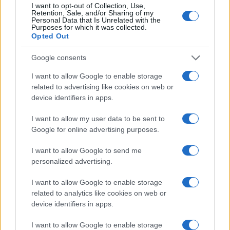
I want to opt-out of Collection, Use,
E via così, in una lunga antologia di cui, per non
Retention, Sale, and/or Sharing of my
Personal Data that Is Unrelated with the
solleticare troppo la noia, questa è solo una
Purposes for which it was collected.
piccola parte. Lo schema è sempre quello. Render
Opted Out
buono di qua ciò che accade di là, anche se gli
Google consents
strati sociali, le tradizioni e le pulsioni sono
I want to allow Google to enable storage
nettamente differenti. E sempre osservando
il
related to advertising like cookies on web or
dogma della doppia morale
. S’innescò forse il
device identifiers in apps.
concertino degli strali, quando infuriava la
protesta (ferocemente antitrumpiana, stavolta)
I want to allow my user data to be sent to
Google for online advertising purposes.
Black lives matter
? Quando i suoi agitatori si
accanivano contro le vetrine dei negozi,
I want to allow Google to send me
assaltavano megastore dei grandi brand dando
personalized advertising.
luogo ad una versione aggiornata dell’esproprio
I want to allow Google to enable storage
proletario, buttavano giù i monumenti,
related to analytics like cookies on web or
picchiavano il prossimo? Ovviamente no.
device identifiers in apps.
I want to allow Google to enable storage