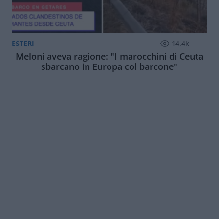
ESTERI
14.4k
Meloni aveva ragione: "I marocchini di Ceuta
sbarcano in Europa col barcone"