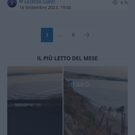
di
Lorenzo Cianti
8.7k
16 Settembre 2023, 19:00
1
…
5
IL PIÙ LETTO DEL MESE