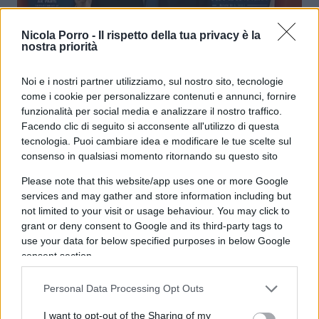
Nicola Porro -
Il rispetto della tua privacy è la
nostra priorità
Se Erdogan si appropria persino
della scoperta dell’America
Noi e i nostri partner utilizziamo, sul nostro sito, tecnologie
come i cookie per personalizzare contenuti e annunci, fornire
funzionalità per social media e analizzare il nostro traffico.
di
Michele Marsonet
4.9k
Facendo clic di seguito si acconsente all'utilizzo di questa
24 Marzo 2025, 5:55
tecnologia. Puoi cambiare idea e modificare le tue scelte sul
consenso in qualsiasi momento ritornando su questo sito
Please note that this website/app uses one or more Google
services and may gather and store information including but
not limited to your visit or usage behaviour. You may click to
grant or deny consent to Google and its third-party tags to
use your data for below specified purposes in below Google
consent section.
Personal Data Processing Opt Outs
I want to opt-out of the Sharing of my