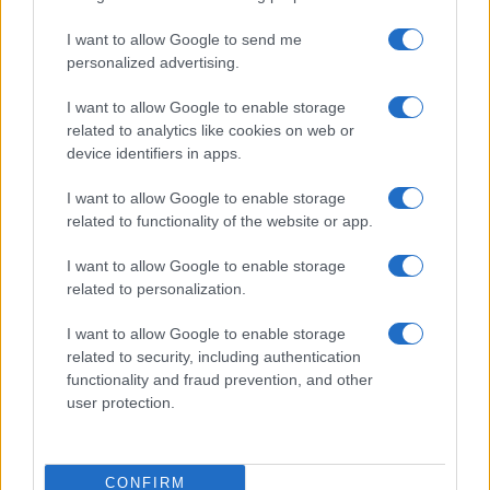
Elezioni Usa, qual è il distretto che
I want to allow Google to send me
potrebbe decidere il vincitore
personalized advertising.
I want to allow Google to enable storage
di Mauro della Porta Raffo
5.9k
related to analytics like cookies on web or
30 Maggio 2024, 16:03
device identifiers in apps.
I want to allow Google to enable storage
related to functionality of the website or app.
I want to allow Google to enable storage
related to personalization.
I want to allow Google to enable storage
related to security, including authentication
functionality and fraud prevention, and other
user protection.
CONFIRM