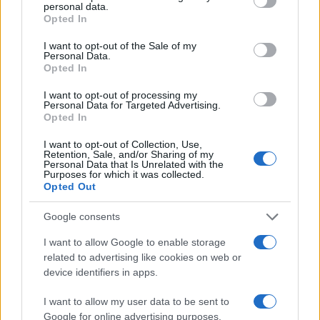
personal data.
Opted In
Rimbambiden è la morte del
I want to opt-out of the Sale of my
giornalismo americano
Personal Data.
Opted In
I want to opt-out of processing my
di
Nicola Porro
6.7k
Personal Data for Targeted Advertising.
5 Luglio 2024, 15:37
Opted In
I want to opt-out of Collection, Use,
Retention, Sale, and/or Sharing of my
Personal Data that Is Unrelated with the
Purposes for which it was collected.
Opted Out
Google consents
I want to allow Google to enable storage
related to advertising like cookies on web or
device identifiers in apps.
I want to allow my user data to be sent to
Google for online advertising purposes.