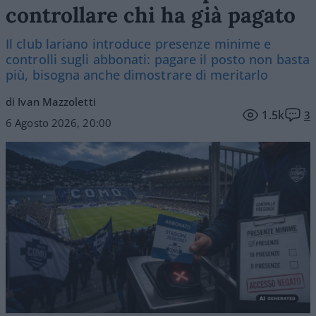
controllare chi ha già pagato
Il club lariano introduce presenze minime e
controlli sugli abbonati: pagare il posto non basta
più, bisogna anche dimostrare di meritarlo
di Ivan Mazzoletti
1.5k
3
6 Agosto 2026, 20:00