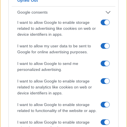
Opted Out
accondiscendente verso il sindacato, alienerebbe i
centristi che votano l’Asinello.
Google consents
I want to allow Google to enable storage
Gli operai contro la sinistra
related to advertising like cookies on web or
device identifiers in apps.
Gli operai manifestano tutta la loro
I want to allow my user data to be sent to
insoddisfazione alla Bidenomics. E sembrano
Google for online advertising purposes.
guardare a chi difende i loro interessi senza
cedere alla retorica green.
Donald Trump
ha
I want to allow Google to send me
costruito la vittoria del 2016 grazie al consenso
personalized advertising.
dei metalmeccanici del Midwest, tradizionalmente
I want to allow Google to enable storage
schierati a sinistra. Non è un caso che i distretti
related to analytics like cookies on web or
industriali delle roccaforti blu stiano passando al
device identifiers in apps.
GOP. Trump è stato il primo presidente
I want to allow Google to enable storage
repubblicano in grado di strappare Winsconsin,
related to functionality of the website or app.
Michigan e Pennsylvania al dominio incontrastato
I want to allow Google to enable storage
dei dem, che primeggiavano nella regione dei