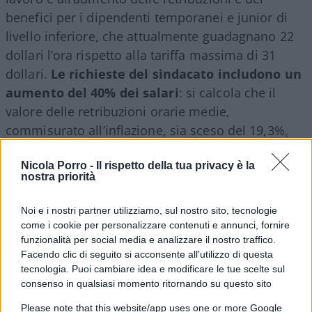
benefici per i dipendenti temporanei e junior di
livello inferiore, che attualmente guadagnano 22
dollari l’ora rispetto alla tariffa massima di 31
dollari.
Le richieste del sindacato includono un
aumento del 40% dei salari
: si calcola che il
valore delle retribuzioni orarie medie,
commisurato all’inflazione, sia sceso del 19,3%
.
Nicola Porro -
Il rispetto della tua privacy è la
Ma il punto centrale delle proteste è la lotta
nostra priorità
alle auto elettriche
. Il
presidente Biden
, facendo
propria la battaglia della “transizione ecologica”,
Noi e i nostri partner utilizziamo, sul nostro sito, tecnologie
come i cookie per personalizzare contenuti e annunci, fornire
ha stanziato fondi miliardari nel settore
funzionalità per social media e analizzare il nostro traffico.
manifatturiero per avvantaggiare il mercato dei
Facendo clic di seguito si acconsente all'utilizzo di questa
veicoli elettrici: dirigismo economico sgradito ai
tecnologia. Puoi cambiare idea e modificare le tue scelte sul
dimostranti. Il presidente dello UAW, Shawn Fain,
consenso in qualsiasi momento ritornando su questo sito
vuole che i lavoratori impegnati nella produzione
Please note that this website/app uses one or more Google