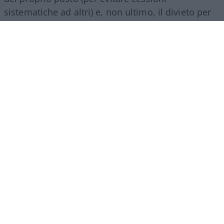
sistematiche ad altri) e, non ultimo, il divieto per
gli abbonati di indossare i colori della squadra
avversaria. Regole percepite da molti come troppo
invasive nei confronti di chi un titolo d’accesso lo
ha comunque pagato di tasca propria e che hanno
alimentato il sospetto (poi rivelatosi in parte
infondato) che il club potesse arrivare a ritirare
l’abbonamento nel corso della stessa stagione.