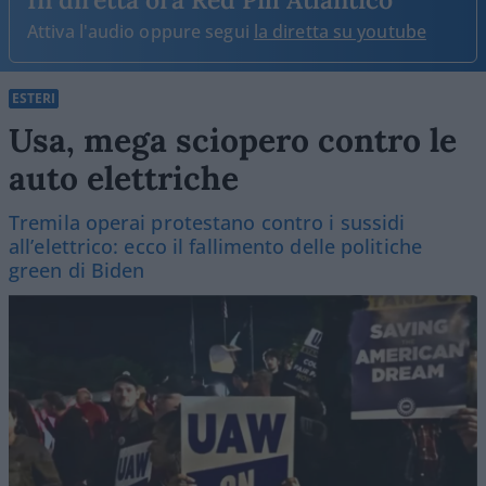
Attiva l'audio oppure segui
la diretta su youtube
ESTERI
Usa, mega sciopero contro le
auto elettriche
Tremila operai protestano contro i sussidi
all’elettrico: ecco il fallimento delle politiche
green di Biden