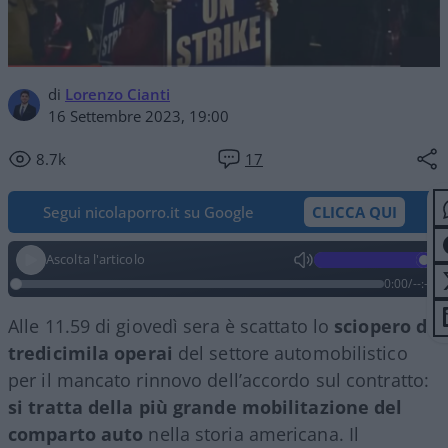
di
Lorenzo Cianti
16 Settembre 2023, 19:00
8.7k
17
Segui nicolaporro.it su Google
CLICCA QUI
Ascolta l'articolo
0:00
/
--:--
Alle 11.59 di giovedì sera è scattato lo
sciopero di
tredicimila operai
del settore automobilistico
per il mancato rinnovo dell’accordo sul contratto:
si tratta della più grande mobilitazione del
comparto auto
nella storia americana. Il