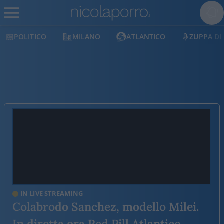
MILANO
ATLANTICO
ZUPPA DI PORRO
E
IN LIVE STREAMING
Colabrodo Sanchez, modello Milei.
In diretta ora Red Pill Atlantico