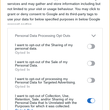
di componenti per le auto elettriche (come le
services and may gather and store information including but
not limited to your visit or usage behaviour. You may click to
batterie) beneficino di migliori standard salariali.
grant or deny consent to Google and its third-party tags to
use your data for below specified purposes in below Google
consent section.
La Casa Bianca non intende intervenire
Personal Data Processing Opt Outs
direttamente nelle trattative, ma spinge per
negoziati costanti e per un accordo tra le parti
I want to opt-out of the Sharing of my
personal data.
affinché si evitino conseguenze a lungo termine:
Opted In
uno sciopero protratto per più settimane
I want to opt-out of the Sale of my
frenerebbe la catena produttiva e i consumi,
Personal Data.
Opted In
provocando seri danni all’economia locale e delle
zone limitrofe, Canada in primis. Biden è a un
I want to opt-out of processing my
Personal Data for Targeted Advertising.
vicolo cieco: se ignorasse le richieste dei
Opted In
lavoratori, questi rischierebbero di penalizzarlo
I want to opt-out of Collection, Use,
alle prossime presidenziali favorendo il ritorno di
Retention, Sale, and/or Sharing of my
Personal Data that Is Unrelated with the
The Donald. Se, viceversa, avesse un approccio
Purposes for which it was collected.