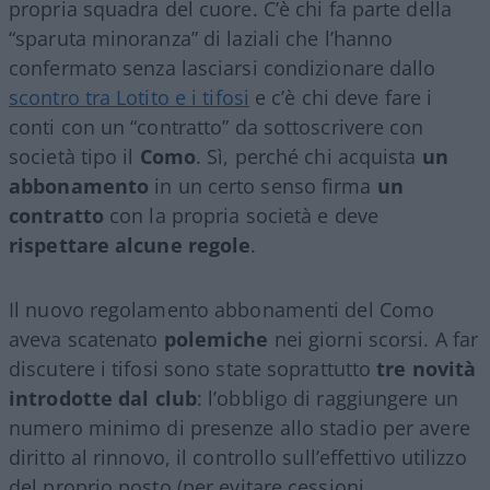
propria squadra del cuore. C’è chi fa parte della
“sparuta minoranza” di laziali che l’hanno
confermato senza lasciarsi condizionare dallo
scontro tra Lotito e i tifosi
e c’è chi deve fare i
conti con un “contratto” da sottoscrivere con
società tipo il
Como
. Sì, perché chi acquista
un
abbonamento
in un certo senso firma
un
contratto
con la propria società e deve
rispettare alcune regole
.
Il nuovo regolamento abbonamenti del Como
aveva scatenato
polemiche
nei giorni scorsi. A far
discutere i tifosi sono state soprattutto
tre novità
introdotte dal club
: l’obbligo di raggiungere un
numero minimo di presenze allo stadio per avere
diritto al rinnovo, il controllo sull’effettivo utilizzo
del proprio posto (per evitare cessioni