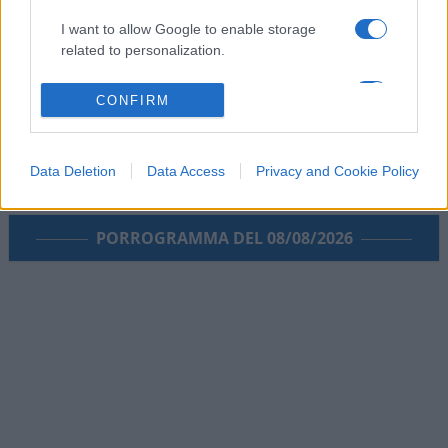
I want to allow Google to enable storage
related to personalization.
I want to allow Google to enable storage
CONFIRM
related to security, including authentication
functionality and fraud prevention, and other
user protection.
Data Deletion
Data Access
Privacy and Cookie Policy
PORROGRAMMA DEL 08/08/2026