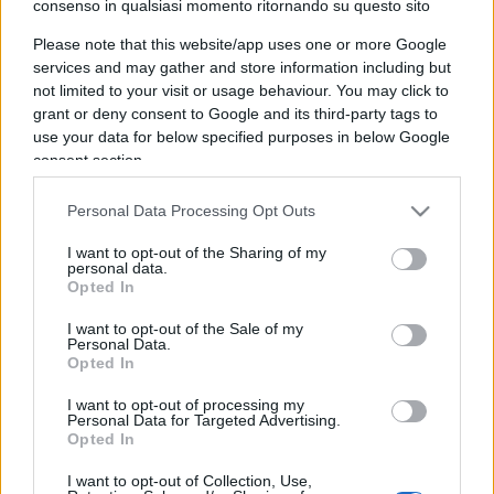
consenso in qualsiasi momento ritornando su questo sito
IL PIÙ LETTO DEL MESE
Please note that this website/app uses one or more Google
services and may gather and store information including but
not limited to your visit or usage behaviour. You may click to
grant or deny consent to Google and its third-party tags to
use your data for below specified purposes in below Google
consent section.
Personal Data Processing Opt Outs
I want to opt-out of the Sharing of my
personal data.
Opted In
I want to opt-out of the Sale of my
Personal Data.
Opted In
I want to opt-out of processing my
ESTERI
15k
Personal Data for Targeted Advertising.
Opted In
Meloni aveva ragione: "I marocchini di Ceuta
sbarcano in Europa col barcone"
I want to opt-out of Collection, Use,