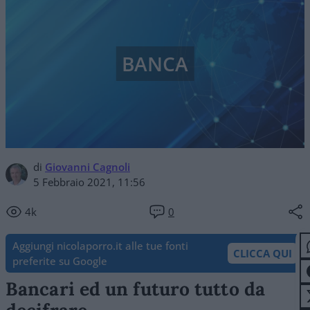
BANCA
di
Giovanni Cagnoli
5 Febbraio 2021, 11:56
4k
0
Aggiungi nicolaporro.it alle tue fonti
CLICCA QUI
preferite su Google
Bancari ed un futuro tutto da
decifrare.