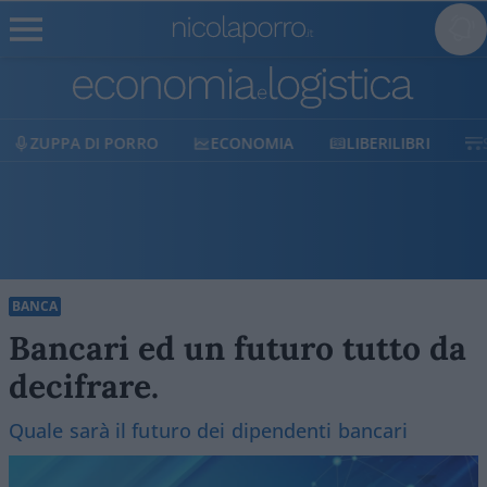
ECONOMIA
LIBERILIBRI
SHOP
SOSTIENICI
BANCA
Bancari ed un futuro tutto da
decifrare.
Quale sarà il futuro dei dipendenti bancari