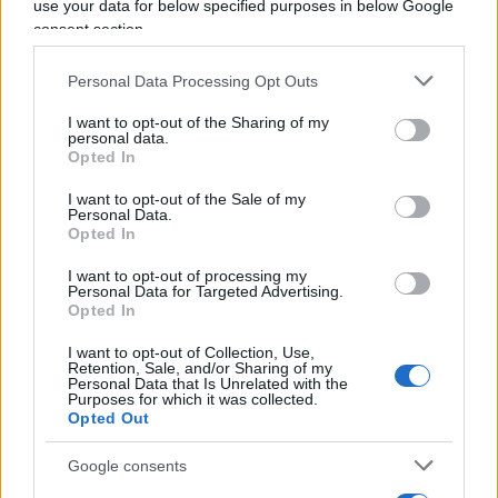
use your data for below specified purposes in below Google
ritmo di un progresso che, nella velocità di
consent section.
realizzazione, sembra trovare la sua chiave di
lettura ideale.
Personal Data Processing Opt Outs
I want to opt-out of the Sharing of my
personal data.
Opted In
Come verranno gestiti i dipendenti dalle stesse
I want to opt-out of the Sale of my
banche? Il contratto in quanto tale verrà riscritto?
Personal Data.
Opted In
Nasceranno nuove figure professionali? Potranno
ancora chiamarsi colleghi, chi avrà la
I want to opt-out of processing my
Personal Data for Targeted Advertising.
fortuna/sfortuna di trovarsi in una filiale
Opted In
grande/piccola?
I want to opt-out of Collection, Use,
Retention, Sale, and/or Sharing of my
Personal Data that Is Unrelated with the
Le banche
mai come ora poggiano le loro
basi
Purposes for which it was collected.
Opted Out
economiche sul gestito e sul commissionale
. Il
differenziale tassi permette di realizzare nel
Google consents
concreto solamente operazioni in perdita.