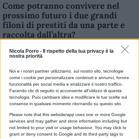
Come potranno convivere nel
prossimo futuro i due grandi
filoni di prestiti da una parte e
raccolta dall’altra?
Il secondo sembra trovare facile collocazione
Nicola Porro -
Il rispetto della tua privacy è la
nella consulenza sotto le mentite spoglie di
nostra priorità
consulenti.
Noi e i nostri partner utilizziamo, sul nostro sito, tecnologie
come i cookie per personalizzare contenuti e annunci, fornire
funzionalità per social media e analizzare il nostro traffico.
Facendo clic di seguito si acconsente all'utilizzo di questa
Il primo dovrà giocoforza venire ristrutturato,
tecnologia. Puoi cambiare idea e modificare le tue scelte sul
riprogrammato.. reinventato.
consenso in qualsiasi momento ritornando su questo sito
Please note that this website/app uses one or more Google
Le
strutture fisiche
come le viviamo oggi, come
services and may gather and store information including but
le abbiamo vissute da sempre, risultano essere
not limited to your visit or usage behaviour. You may click to
grant or deny consent to Google and its third-party tags to
troppo
elefantiache e macchinose
per reggere il