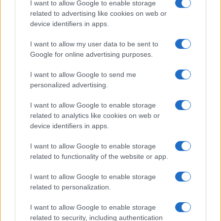
I want to allow Google to enable storage
Nel gestito
, sebbene la strada sia già evidenziata
related to advertising like cookies on web or
verso una retrocessione via via più marginale,
device identifiers in apps.
permette ancora
sviluppi positivi in conto
I want to allow my user data to be sent to
economico.
Google for online advertising purposes.
Cambieranno i termini del
I want to allow Google to send me
personalized advertising.
contratto? Cambierà il rapporto
tra istituto di credito e gestori di
I want to allow Google to enable storage
related to analytics like cookies on web or
portafogli?
device identifiers in apps.
I want to allow Google to enable storage
related to functionality of the website or app.
Il tutto potrebbe scatenare una serie di
contratti
ad personam
, di
cambio di casacche
ed un
I want to allow Google to enable storage
turbinio di
raccolta da un istituto all’altro
.
related to personalization.
Analizzando il tutto in una visione di più ampio
I want to allow Google to enable storage
respiro potrebbe portare instabilità in un settore
related to security, including authentication