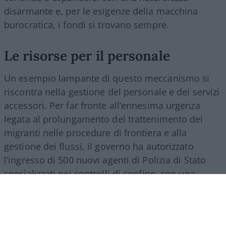
disarmante e, per le esigenze della macchina
burocratica, i fondi si trovano sempre.
Le risorse per il personale
Un esempio lampante di questo meccanismo si
riscontra nella gestione del personale e dei servizi
accessori. Per far fronte all’ennesima urgenza
legata al prolungamento del trattenimento dei
migranti nelle procedure di frontiera e alla
gestione dei flussi, il governo ha autorizzato
l’ingresso di 500 nuovi agenti di Polizia di Stato
specializzati nei controlli di confine, con una
spesa a regime che supererà i 27 milioni di euro
all’anno. Nello stesso provvedimento si trova
spazio per una misura d’impatto economico