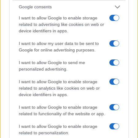
Google consents
I want to allow Google to enable storage
related to advertising like cookies on web or
device identifiers in apps.
I want to allow my user data to be sent to
Google for online advertising purposes.
I want to allow Google to send me
personalized advertising.
In un contesto europeo caratterizzato da crescente
competizione e da una corsa alle aggregazioni che
I want to allow Google to enable storage
coinvolge i principali gruppi continentali, la sfida
related to analytics like cookies on web or
device identifiers in apps.
non sembra essere quella di punire il successo
delle imprese più efficienti, ma di garantire che la
I want to allow Google to enable storage
solidità patrimoniale e la redditività del sistema si
related to functionality of the website or app.
traducano in una maggiore capacità di finanziare
I want to allow Google to enable storage
investimenti, innovazione e crescita economica.
related to personalization.