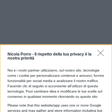
Nicola Porro -
Il rispetto della tua privacy è la
nostra priorità
Noi e i nostri partner utilizziamo, sul nostro sito, tecnologie
come i cookie per personalizzare contenuti e annunci, fornire
Utili record non significano
funzionalità per social media e analizzare il nostro traffico.
Facendo clic di seguito si acconsente all'utilizzo di questa
extraprofitti
tecnologia. Puoi cambiare idea e modificare le tue scelte sul
consenso in qualsiasi momento ritornando su questo sito
Nel dibattito politico continua a riemergere
Please note that this website/app uses one or more Google
periodicamente la tentazione di considerare i
services and may gather and store information including but