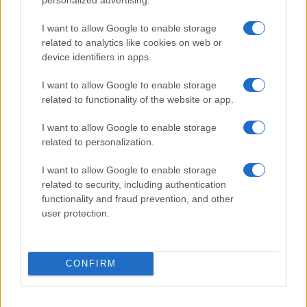
Un ragionamento simile, anche in assenza di dati
I want to allow Google to enable storage
certi, può essere trasferito anche in Italia. Nel
related to analytics like cookies on web or
device identifiers in apps.
nostro Paese, considerato che ancora (dati BCE)
circa metà delle transazioni vengono fatte in
I want to allow Google to enable storage
contanti, è presupponibile che gli eventuali
related to functionality of the website or app.
problemi di inclusione sociale e finanziaria
I want to allow Google to enable storage
riguarderebbero più degli 8,7 milioni di cittadini
related to personalization.
britannici.
I want to allow Google to enable storage
related to security, including authentication
Nonostante questo, le contingenze sanitarie
functionality and fraud prevention, and other
attuali, le esigenze economiche e la ormai strenua
user protection.
necessità italiana di aggiornare le proprie
procedure inducono, per ragioni di sicurezza ma
CONFIRM
non solo, a preferire i pagamenti tramite
strumenti elettronici come, ad esempio, le carte di
credito contactless che non passano di mano in