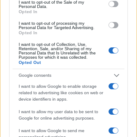
della digitalizzazione dovesse procedere con
I want to opt-out of the Sale of my
Personal Data.
l’attuale andamento, 8,7 milioni di cittadini
Opted In
potrebbero
I want to opt-out of processing my
Personal Data for Targeted Advertising.
Opted In
risentire pesantemente della loro dipendenza
I want to opt-out of Collection, Use,
Retention, Sale, and/or Sharing of my
dagli strumenti di pagamento fisici, questa cifra
Personal Data that Is Unrelated with the
Purposes for which it was collected.
include 5,2 milioni di famiglie e circa l’80% degli
Opted Out
ospiti delle case di riposo.
Google consents
Banalmente, il Regno Unito non sarebbe ancora
I want to allow Google to enable storage
related to advertising like cookies on web or
pronto a gestire una società completamente
device identifiers in apps.
digitalizzata e priva di contanti dovendo anche
affrontare il problema dell’esclusione sociale di
I want to allow my user data to be sent to
Google for online advertising purposes.
una parte considerevole della sua popolazione.
I want to allow Google to send me
personalized advertising.