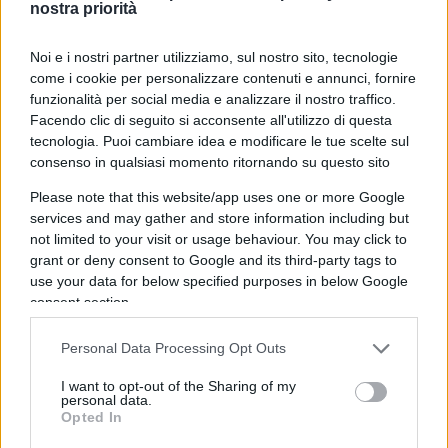
potenzialità di infettare rapidamente vastissime
nostra priorità
fette di popolazione.
Noi e i nostri partner utilizziamo, sul nostro sito, tecnologie
come i cookie per personalizzare contenuti e annunci, fornire
funzionalità per social media e analizzare il nostro traffico.
Se questi fattori – e alcune delle evidenze emerse
Facendo clic di seguito si acconsente all'utilizzo di questa
tecnologia. Puoi cambiare idea e modificare le tue scelte sul
– potrebbero sembrare sostanzialmente
consenso in qualsiasi momento ritornando su questo sito
incentivanti la progressione di una società
Please note that this website/app uses one or more Google
totalmente digitalizzata e senza contanti, è bene
services and may gather and store information including but
tenere presente che un cambio così tanto rapido e
not limited to your visit or usage behaviour. You may click to
non adeguatamente assecondato da enti,
grant or deny consent to Google and its third-party tags to
associazioni ed istituzioni potrebbe causare dei
use your data for below specified purposes in below Google
consent section.
gravi problemi di inclusione sociale e finanziaria a
vaste aree della popolazione.
Personal Data Processing Opt Outs
I want to opt-out of the Sharing of my
Seguendo sempre lo studio fatto sul Regno Unito
personal data.
Opted In
dai membri del NHS, se la curva di incremento