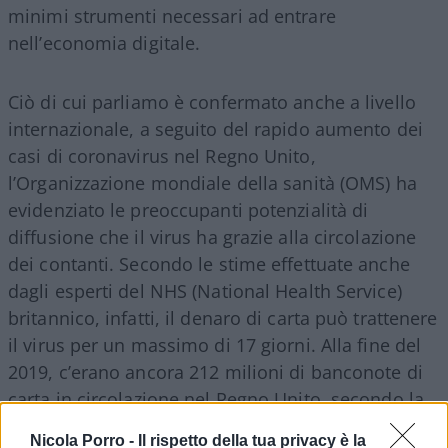
minimi strumenti necessari ad entrare
nell’economia digitale.
Ciò di cui parliamo è confermato anche a livello
internazionale, a seguito del rapido aumento dei
casi di coronavirus nel Regno Unito,
l’Organizzazione mondiale della sanità (OMS) ha
evidenziato le preoccupanti potenzialità di
diffusione che il virus ha grazie alla circolazione
dei contanti. Secondo le stime effettuate anche
dagli esperti del NHS (National Health Service)
britannico, infatti, il denaro di carta può trattenere
il virus per un massimo di 17 giorni. Alla fine del
2019, c’erano ancora 212 milioni di banconote di
carta in circolazione nel Regno Unito, secondo la
Bank of England, parliamo quindi della reale
Nicola Porro -
Il rispetto della tua privacy è la