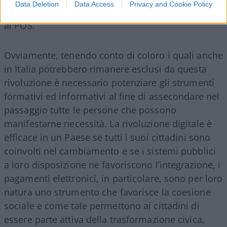
Data Deletion
Data Access
Privacy and Cookie Policy
mano e devono essere semplicemente accostate
al POS.
Ovviamente, tenendo conto di coloro i quali anche
in Italia potrebbero rimanere esclusi da questa
rivoluzione è necessario potenziare gli strumenti
formativi ed informativi al fine di assecondare nel
passaggio tutte le persone che possono
manifestarne necessità. La rivoluzione digitale è
efficace in un Paese se tutti i suoi cittadini sono
coinvolti nel cambiamento e se i sistemi pubblici
a loro disposizione ne favoriscono l’integrazione, i
pagamenti elettronici, in particolare, sono per loro
natura uno strumento che favorisce la coesione
sociale e come tale permettono ai cittadini di
essere parte attiva della trasformazione civica,