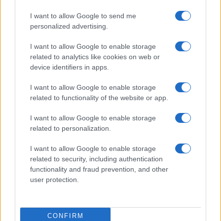
portare ad una
riduzione delle frodi di circa il
I want to allow Google to send me
30%
e dei
costi operativi dal 10% a oltre il 50%
,
personalized advertising.
a seconda del numero di operazioni transate.
I want to allow Google to enable storage
related to analytics like cookies on web or
A regime, la piattaforma potrà offrire a garanti e
device identifiers in apps.
beneficiari ulteriori vantaggi come la riduzione dei
I want to allow Google to enable storage
costi legata alla
dematerializzazione dei
related to functionality of the website or app.
documenti
, l
’incremento della trasparenza
e
I want to allow Google to enable storage
della
certezza informativa
lungo tutto il
related to personalization.
processo di gestione della fideiussione grazie a
una migliore
condivisione delle informazioni
I want to allow Google to enable storage
ma soprattutto, come spiega il professor Federico
related to security, including authentication
functionality and fraud prevention, and other
Rajola, direttore del CeTIF, una importante
user protection.
riduzione dei tempi di emissione della
garanzia, che son scesi da processi lunghi fino
a tre mesi a poche settimane
ed infine, una
CONFIRM