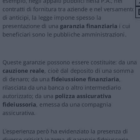
esempio, negli appalti pubblici nella P.A., nei
contratti di fornitura tra aziende e nel versamento
di anticipi, la legge impone spesso la
presentazione di una
garanzia finanziaria
i cui
beneficiari sono le pubbliche amministrazioni.
Queste garanzie possono essere costituite: da una
cauzione reale
, cioè dal deposito di una somma
di denaro; da una
fideiussione finanziaria
,
rilasciata da una banca o altro intermediario
autorizzato; da una
polizza assicurativa
fideiussoria
, emessa da una compagnia
assicurativa.
L’esperienza però ha evidenziato la presenza di
diverse criticità in tema di garanzie fideiussorie