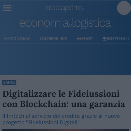
ECONOMIA
LIBERILIBRI
SHOP
SOSTIENICI
BANCA
Digitalizzare le Fideiussioni
con Blockchain: una garanzia
Il fintech al servizio del credito grazie al nuovo
progetto "Fideiussioni Digitali"