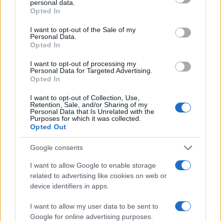
sono svolti per
4 mesi
attraverso il caricamento e
personal data.
Opted In
la gestione di oltre
350 fideiussioni reali e
legalmente valide
con
somme garantite
I want to opt-out of the Sale of my
Personal Data.
comprese tra i 10mila euro e 1,4 milioni di
Opted In
euro
e un importo medio di 275mila euro con
I want to opt-out of processing my
l’obiettivo, in base dell’efficacia della
Personal Data for Targeted Advertising.
sperimentazione e delle valutazioni positive dei
Opted In
partecipanti, che rappresentano i principali attori
I want to opt-out of Collection, Use,
Retention, Sale, and/or Sharing of my
nella gestione delle fideiussioni in Italia, di
Personal Data that Is Unrelated with the
Purposes for which it was collected.
rendere la piattaforma pienamente operativa e
Opted Out
disponibile sul mercato nel secondo semestre del
2021.
Google consents
I want to allow Google to enable storage
related to advertising like cookies on web or
device identifiers in apps.
Secondo i dati forniti dai partecipanti, l’utilizzo
I want to allow my user data to be sent to
Google for online advertising purposes.
della blockchain e della tecnologia DLT può