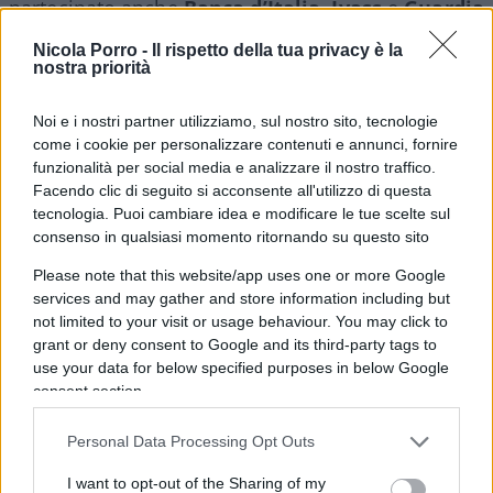
partecipato anche
Banca d’Italia
,
Ivass
e
Guardia
di Finanza.
Nicola Porro -
Il rispetto della tua privacy è la
nostra priorità
Hanno aderito alla sperimentazione realizzata
Noi e i nostri partner utilizziamo, sul nostro sito, tecnologie
all’interno di una “sandbox” ovvero un ambiente di
come i cookie per personalizzare contenuti e annunci, fornire
sperimentazione su dati reali sotto la supervisione
funzionalità per social media e analizzare il nostro traffico.
di un Comitato Scientifico composto dai
Facendo clic di seguito si acconsente all'utilizzo di questa
tecnologia. Puoi cambiare idea e modificare le tue scelte sul
rappresentanti di authority, realtà pubbliche e
consenso in qualsiasi momento ritornando su questo sito
private e oltre 50 gli operatori, tra garanti,
Please note that this website/app uses one or more Google
garantiti e contraenti, dei comparti bancario,
services and may gather and store information including but
assicurativo e finanziario, della PA e delle
not limited to your visit or usage behaviour. You may click to
imprese.
grant or deny consent to Google and its third-party tags to
use your data for below specified purposes in below Google
consent section.
Conclusa la fase di progettazione della soluzione
da un punto di vista funzionale, legale e
Personal Data Processing Opt Outs
tecnologico, i test della piattaforma Blockchain si
I want to opt-out of the Sharing of my