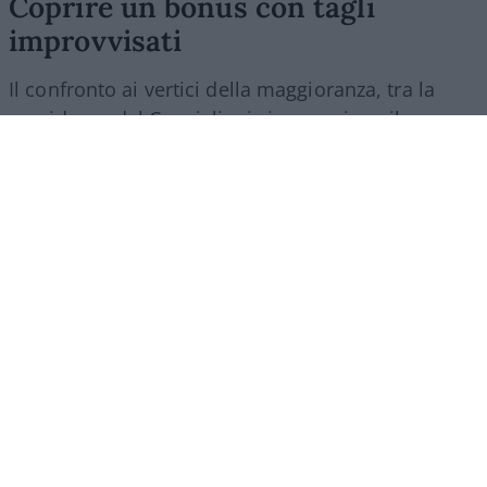
Coprire un bonus con tagli
improvvisati
Il confronto ai vertici della maggioranza, tra la
presidenza del Consiglio, i vicepremier e il
Ministero dell’Economia, ha evidenziato quanto
sia prevalsa la logica dell’emergenza elettorale.
Lasciare ripartire le aliquote ordinarie proprio
all’inizio delle vacanze agostane è stato giudicato
un rischio politico troppo alto, a fronte di un
conto complessivo che da marzo a oggi ha visto lo
Stato spendere oltre due miliardi di euro per il
calmiere. Lo stesso ministro dell’Economia,
Giancarlo Giorgetti, ha ammesso la rigidità della
copertura finanziaria trovata in fretta e furia:
“abbiamo tagliato un po’ di spese ai ministeri.
Non erano molto contenti, ma poi vedremo”. Un