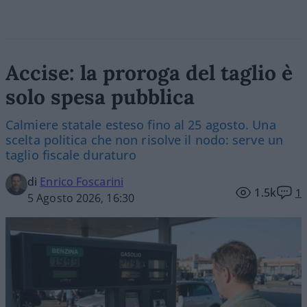
Accise: la proroga del taglio è
solo spesa pubblica
Calmiere statale esteso fino al 25 agosto. Una
scelta politica che non risolve il nodo: serve un
taglio fiscale duraturo
di
Enrico Foscarini
1.5k
1
5 Agosto 2026, 16:30