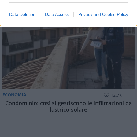
Data Deletion
Data Access
Privacy and Cookie Policy
ECONOMIA
12.7k
Condominio: così si gestiscono le infiltrazioni da
lastrico solare