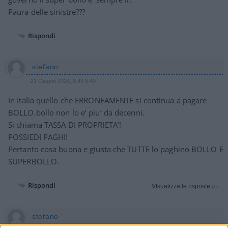
Paura delle sinistre???
Rispondi
stefano
21 Giugno 2024, 8:49 8:49
In Italia quello che ERRONEAMENTE si continua a pagare
BOLLO,bollo non lo e’ piu’ da decenni.
Si chiama TASSA DI PROPRIETA’!
POSSIEDI PAGHI!
Pertanto cosa buona e giusta che TUTTE lo paghino BOLLO E
SUPERBOLLO.
Rispondi
VIsualizza le risposte
(1)
stefano