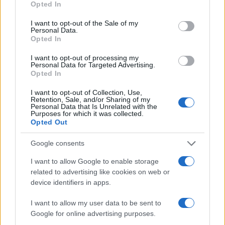
Opted In
Dany
I want to opt-out of the Sale of my
20 Giugno 2024, 17:08 17:08
Personal Data.
Opted In
Altro che auto elettriche case green, nessuno parla
dell’elettrosmog, già con i vecchi parametri c’erano problemi
I want to opt-out of processing my
Personal Data for Targeted Advertising.
x la salute ora che da 6 volt x metro li hanno portati a 15
Opted In
volt x metro che succede? La Svizzera che pensa alla salute
dei suoi connazionali ha detto NO, i parametri restano 5 volt
I want to opt-out of Collection, Use,
Retention, Sale, and/or Sharing of my
.
Personal Data that Is Unrelated with the
Purposes for which it was collected.
Opted Out
Rispondi
VIsualizza le risposte
(2)
Google consents
Stefan0
I want to allow Google to enable storage
related to advertising like cookies on web or
20 Giugno 2024, 15:38 15:38
device identifiers in apps.
Continua la crociata di Porro contro l’auto elettrica.
Potrebbe semplicemente scrivere che -oggi- non è per tutti?
I want to allow my user data to be sent to
Google for online advertising purposes.
Per quanto riguarda i “talebani”, credo che dovrebbe