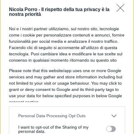
21 Giugno 2024, 8:44 8:44
Nicola Porro -
Il rispetto della tua privacy è la
La via piu’ semplice per non perire sotto quella che di fatto a
nostra priorità
tutti gli effetti senza dubbio alcuno e’ una DITTATURA da
parte di 4 scapestrati inadatti di passaggio non votati che
Noi e i nostri partner utilizziamo, sul nostro sito, tecnologie
siedono alla UE e’ non comprarle!
come i cookie per personalizzare contenuti e annunci, fornire
Se si abbassa la testa davanti a questa GENTAGLIA ti portano
funzionalità per social media e analizzare il nostro traffico.
Facendo clic di seguito si acconsente all'utilizzo di questa
via tutto.
tecnologia. Puoi cambiare idea e modificare le tue scelte sul
consenso in qualsiasi momento ritornando su questo sito
Rispondi
Please note that this website/app uses one or more Google
services and may gather and store information including but
Maurizzzio
not limited to your visit or usage behaviour. You may click to
grant or deny consent to Google and its third-party tags to
20 Giugno 2024, 18:28 18:28
use your data for below specified purposes in below Google
Belgio mercato chiave ? Forse chiavetta. In Belgio circolano
consent section.
meno di 6 milioni di auto, in Italia oltre 40
Personal Data Processing Opt Outs
Rispondi
I want to opt-out of the Sharing of my
personal data.