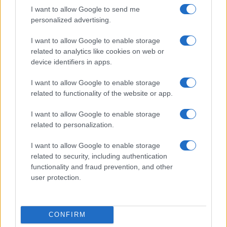
rivolgersi al governo cinese, visto che è quello che spinge. E
I want to allow Google to send me
mica da oggi. Ma il clickbait oggi fa comodo
personalized advertising.
Rispondi
VIsualizza le risposte
I want to allow Google to enable storage
(14)
related to analytics like cookies on web or
device identifiers in apps.
I want to allow Google to enable storage
related to functionality of the website or app.
I want to allow Google to enable storage
related to personalization.
I want to allow Google to enable storage
related to security, including authentication
functionality and fraud prevention, and other
user protection.
IL PIÙ LETTO DEL MESE
CONFIRM