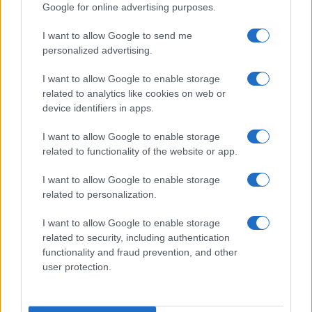
sia stato particolarmente “massiccio”, chiedendo
Google for online advertising purposes.
alla politica “contromisure per ripristinare la
I want to allow Google to send me
fiducia dei consumatori”.
personalized advertising.
I want to allow Google to enable storage
related to analytics like cookies on web or
Queste considerazioni – sostiene Gian Primo
device identifiers in apps.
Quagliano, presidente del Centro Studi Promotor –
I want to allow Google to enable storage
valgono anche per l’Italia che nella graduatoria
related to functionality of the website or app.
per la diffusione di auto elettriche non è all’ultimo
I want to allow Google to enable storage
posto nell’Europa Occidentale, ma poco ci manca.
related to personalization.
In quanto la quota delle elettriche in maggio è
pari al 3,6% contro il 4,1% del maggio 2023. Il dato
I want to allow Google to enable storage
related to security, including authentication
si confronta con il 13,9% dell’intera Europa
functionality and fraud prevention, and other
Occidentale.
user protection.
Leggi anche:
Auto elettrica, rischio stangata sul