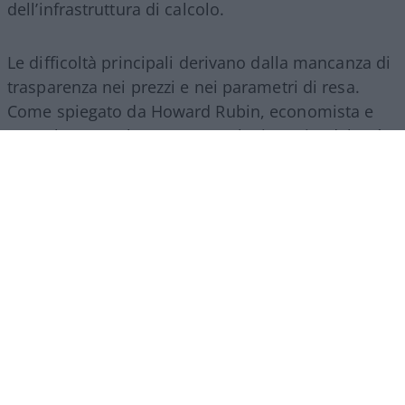
dell’infrastruttura di calcolo.
Le difficoltà principali derivano dalla mancanza di
trasparenza nei prezzi e nei parametri di resa.
Come spiegato da Howard Rubin, economista e
consulente per la spesa tecnologica aziendale, “è
una valuta di cui non si ha l’istinto di sapere cosa
si sta usando, e le pratiche contabili non sono
neanche pronte per questo. La questione AI viene
trattata come un investimento in questo
momento, ma è un investimento rischioso nel
caso in cui non produca alcun ritorno”. In assenza
di un mercato unico regolato dalle dinamiche
classiche di offerta e domanda aperta, le aziende
faticano a confrontare l’efficienza reale dei diversi
provider, trovandosi esposte a fluttuazioni
improvvise dei costi di gestione.