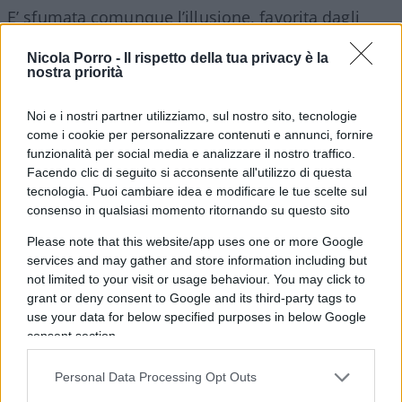
E’ sfumata comunque l’illusione, favorita dagli
incentivi bruciati in poche ore
, anche in
Italia
Nicola Porro -
Il rispetto della tua privacy è la
(-18,3%) con una quota delle elettriche pure
nostra priorità
ridottasi sotto il 14%.
Noi e i nostri partner utilizziamo, sul nostro sito, tecnologie
come i cookie per personalizzare contenuti e annunci, fornire
funzionalità per social media e analizzare il nostro traffico.
In base ai dati Acea, l’associazione che raggruppa i
Facendo clic di seguito si acconsente all'utilizzo di questa
costruttori Ue, a maggio le vendite di auto
tecnologia. Puoi cambiare idea e modificare le tue scelte sul
consenso in qualsiasi momento ritornando su questo sito
elettriche sono avanzate solo in Francia e in
Belgio tra i mercati considerati chiave.
Please note that this website/app uses one or more Google
services and may gather and store information including but
not limited to your visit or usage behaviour. You may click to
Ma vale qui la pena soprattutto notare che, in
grant or deny consent to Google and its third-party tags to
tutta Europa, le vetture ibride rappresentano
use your data for below specified purposes in below Google
consent section.
ormai il 30% del mercato e che un altro 48% circa
è conservato dai motori a
benzina
insieme al
Personal Data Processing Opt Outs
tanto osteggiato
diesel
.