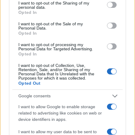
I want to opt-out of the Sharing of my
personal data.
Opted In
Il tutto senza contare che ad oggi spesso a
I want to opt-out of the Sale of my
Personal Data.
trainare le vendite di vetture completamente
Opted In
elettriche non sono certo gli acquisti degli
I want to opt-out of processing my
automobilisti, ma le
flotte aziendali
. A guidare
Personal Data for Targeted Advertising.
Opted In
quindi non è la comodità ma ragioni più di
immagine o legati alla redazione dei bilanci di
I want to opt-out of Collection, Use,
Retention, Sale, and/or Sharing of my
sostenibilità dei grandi gruppi quotati in Borsa e
Personal Data that Is Unrelated with the
Purposes for which it was collected.
non.
Opted Out
Google consents
Non per nulla la spia di allarme si è già accesa in
Germania. Reinhard Zirpel, presidente
I want to allow Google to enable storage
related to advertising like cookies on web or
dell’associazione tedesca dei costruttori di
device identifiers in apps.
autoveicoli, ha infatti evidenziato come il crollo
delle immatricolazioni di completamente elettrici
I want to allow my user data to be sent to