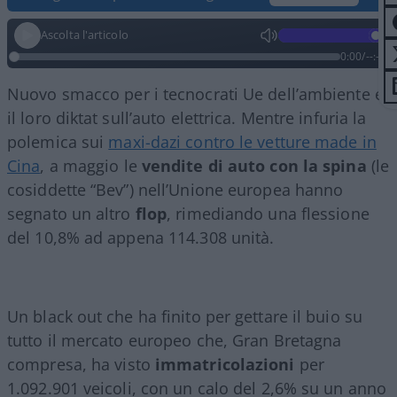
Ascolta l'articolo
0:00
/
--:--
Nuovo smacco per i tecnocrati Ue dell’ambiente e
il loro diktat sull’auto elettrica. Mentre infuria la
polemica sui
maxi-dazi contro le vetture made in
Cina
, a maggio le
vendite di auto con la spina
(le
cosiddette “Bev”) nell’Unione europea hanno
segnato un altro
flop
, rimediando una flessione
del 10,8% ad appena 114.308 unità.
Un black out che ha finito per gettare il buio su
tutto il mercato europeo che, Gran Bretagna
compresa, ha visto
immatricolazioni
per
1.092.901 veicoli, con un calo del 2,6% su un anno