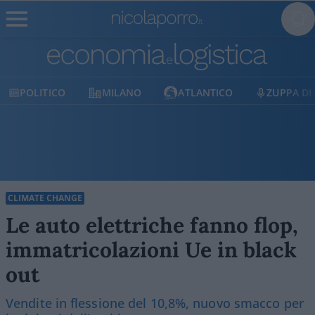
POLITICO
MILANO
ATLANTICO
ZUPPA DI 
CLIMATE CHANGE
Le auto elettriche fanno flop,
immatricolazioni Ue in black
out
Vendite in flessione del 10,8%, nuovo smacco per