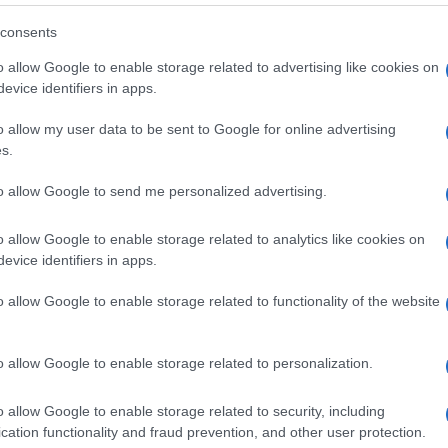
consents
o allow Google to enable storage related to advertising like cookies on
ista un’
auto elettrica
può quindi
evice identifiers in apps.
00 euro, che quasi raddoppia a 13.750 se
o allow my user data to be sent to Google for online advertising
soglia di reddito il bonus cala a 6mila euro
s.
ogressivamente da 9mila a 11 euro a
o sfascia carrozze. Anche in questo caso
to allow Google to send me personalized advertising.
o allow Google to enable storage related to analytics like cookies on
evice identifiers in apps.
ra
ibrida plug-in
hanno a disposizione
o allow Google to enable storage related to functionality of the website
che vogliono un motore a benzina
 “aiutino” che varia da 2mila a 3mila euro.
icare” sull’altare dell’ecologismo quella che
o allow Google to enable storage related to personalization.
a da mandare al macero.
o allow Google to enable storage related to security, including
cation functionality and fraud prevention, and other user protection.