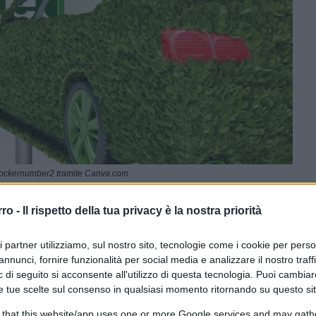
tockernumber2 tramite Canva.com
rro -
Il rispetto della tua privacy è la nostra priorità
CLICCA QUI
ri partner utilizziamo, sul nostro sito, tecnologie come i cookie per pers
annunci, fornire funzionalità per social media e analizzare il nostro traff
 di seguito si acconsente all'utilizzo di questa tecnologia. Puoi cambiar
0:00
/
--:--
e tue scelte sul consenso in qualsiasi momento ritornando su questo si
l tavolo c’è complessivamente
un miliardo
,
 that this website/app uses one or more Google services and may gath