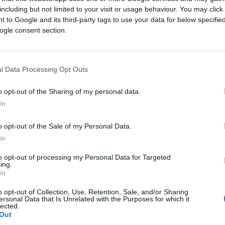
emente stanziati, con l’obiettivo di
including but not limited to your visit or usage behaviour. You may click 
 to Google and its third-party tags to use your data for below specifi
che in media ha almeno 12 anni di servizio.
ogle consent section.
aurimento, fino al 31 dicembre. A comandare
l Data Processing Opt Outs
parametri:
o opt-out of the Sharing of my personal data.
In
è l’Isee);
ibrida, elettrica).
o opt-out of the Sale of my Personal Data.
) non deve superare quota 35mila euro per
In
odelli plug in. Insomma niente sportive o
to opt-out of processing my Personal Data for Targeted
ing.
In
o opt-out of Collection, Use, Retention, Sale, and/or Sharing
iciale
, è premiante per chi acquista un’auto
ersonal Data that Is Unrelated with the Purposes for which it
lected.
 carta maggiormente
inquinanti
(da Euro 0 a
Out