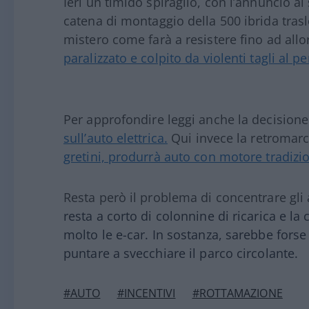
Ieri un timido spiraglio, con l’annuncio a
catena di montaggio della 500 ibrida tras
mistero come farà a resistere fino ad allo
paralizzato e colpito da violenti tagli al
Per approfondire leggi anche la decisione
sull’auto elettrica.
Qui invece la retromar
gretini, produrrà auto con motore tradizi
Resta però il problema di concentrare gli a
resta a corto di colonnine di ricarica e l
molto le e-car. In sostanza, sarebbe forse
puntare a svecchiare il parco circolante.
#AUTO
#INCENTIVI
#ROTTAMAZIONE