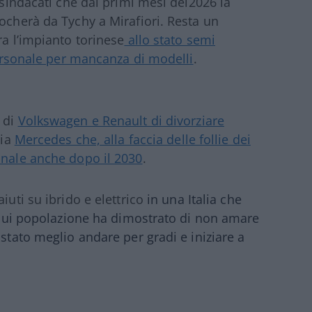
i sindacati che dai primi mesi del2026 la
locherà da Tychy a Mirafiori. Resta un
ra l’impianto torinese
allo stato semi
 personale per mancanza di modelli
.
 di
Volkswagen e Renault di divorziare
cia
Mercedes che, alla faccia delle follie dei
onale anche dopo il 2030
.
iuti su ibrido e elettrico
in una Italia che
a cui popolazione ha dimostrato di non amare
 stato meglio andare per gradi e iniziare a