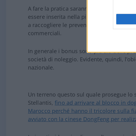
A fare la pratica saranno direttamente i
co
essere inserita nella piattaforma preposta
a raccogliere le prevendite e sta affiancan
commerciali.
In generale i bonus sono più alti delle pre
società di noleggio. Evidente, quindi, l’ob
nazionale.
Un terreno questo sul quale prosegue lo s
Stellantis,
fino ad arrivare al blocco in d
Marocco perché hanno il tricolore sulla f
avviato con la cinese DongFeng per realiz