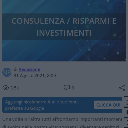
CONSULENZA / RISPARMI E
INVESTIMENTI
di
Redazione
31 Agosto 2021, 8:00
3.5k
0
Aggiungi nicolaporro.it alle tue fonti
CLICCA QUI
preferite su Google
Una volta o l’altra tutti affrontiamo importanti momenti
di svolta nella nostra vita: sposarsi, diventare genitori,