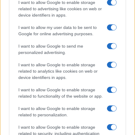
I want to allow Google to enable storage
modo di cambiare, a volte senza preavviso, quindi
related to advertising like cookies on web or
il consulente che scegli dovrebbe incoraggiarti a
device identifiers in apps.
fare i giusti ritocchi al tuo piano per restare sulla
I want to allow my user data to be sent to
strada giusta.
Google for online advertising purposes.
I want to allow Google to send me
5. Possiamo discutere le scelte di
personalized advertising.
investimento che si allineano ai
I want to allow Google to enable storage
miei valori e sono appropriate
related to analytics like cookies on web or
per la mia situazione?
device identifiers in apps.
I want to allow Google to enable storage
Le scelte che fai ogni giorno, da dove scegli di
related to functionality of the website or app.
mangiare alle aziende in cui scegli di investire,
possono essere un riflesso delle tue convinzioni
I want to allow Google to enable storage
related to personalization.
profondamente radicate. Il tuo consulente
dovrebbe essere in grado di suggerire
I want to allow Google to enable storage
investimenti che tengano conto dei tuoi valori e
related to security, including authentication