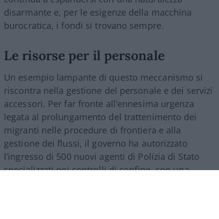
disarmante e, per le esigenze della macchina
burocratica, i fondi si trovano sempre.
Le risorse per il personale
Un esempio lampante di questo meccanismo si
riscontra nella gestione del personale e dei servizi
accessori. Per far fronte all’ennesima urgenza
legata al prolungamento del trattenimento dei
migranti nelle procedure di frontiera e alla
gestione dei flussi, il governo ha autorizzato
l’ingresso di 500 nuovi agenti di Polizia di Stato
specializzati nei controlli di confine, con una
spesa a regime che supererà i 27 milioni di euro
all’anno. Nello stesso provvedimento si trova
spazio per una misura d’impatto economico