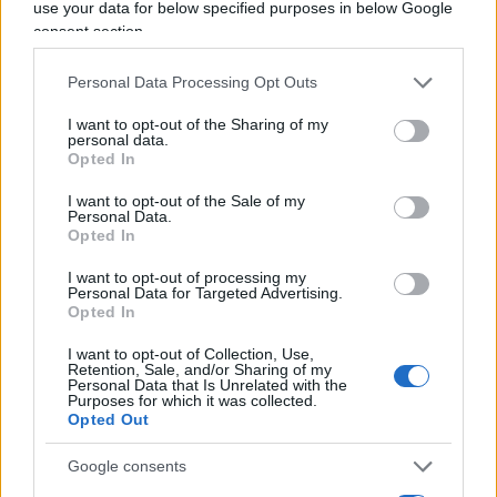
use your data for below specified purposes in below Google
4. Come può aiutarmi a rimanere
consent section.
in carreggiata mentre perseguo i
Personal Data Processing Opt Outs
miei obiettivi? Sono sulla strada
I want to opt-out of the Sharing of my
giusta?
personal data.
Opted In
I want to opt-out of the Sale of my
Personal Data.
Per avere il potenziale per realizzare i tuoi
Opted In
obiettivi, devi prima definirli chiaramente. Anche
I want to opt-out of processing my
se hai un’idea abbastanza chiara di ciò che vuoi
Personal Data for Targeted Advertising.
ottenere con i tuoi soldi, il consulente giusto può
Opted In
aiutarti a capire meglio e stabilire le priorità come
I want to opt-out of Collection, Use,
Retention, Sale, and/or Sharing of my
potresti arrivarci, incluso aiutarti a riconoscere
Personal Data that Is Unrelated with the
eventuali compromessi che potresti dover fare in
Purposes for which it was collected.
Opted Out
base al tuo finanze, orizzonte temporale,
tolleranza al rischio, esigenze di flusso di cassa e
Google consents
preferenze di investimento. Anche la vita ha un