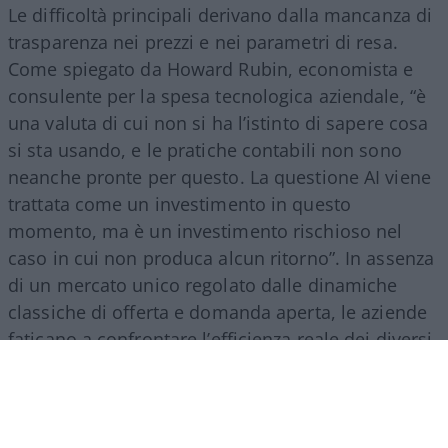
Le difficoltà principali derivano dalla mancanza di
trasparenza nei prezzi e nei parametri di resa.
Come spiegato da Howard Rubin, economista e
consulente per la spesa tecnologica aziendale, “è
una valuta di cui non si ha l’istinto di sapere cosa
si sta usando, e le pratiche contabili non sono
neanche pronte per questo. La questione AI viene
trattata come un investimento in questo
momento, ma è un investimento rischioso nel
caso in cui non produca alcun ritorno”. In assenza
di un mercato unico regolato dalle dinamiche
classiche di offerta e domanda aperta, le aziende
faticano a confrontare l’efficienza reale dei diversi
provider, trovandosi esposte a fluttuazioni
improvvise dei costi di gestione.