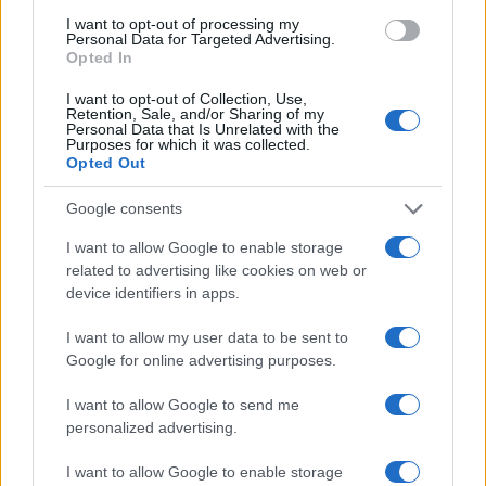
I want to opt-out of processing my
È possibile avere un’abbondanza di denaro e
Personal Data for Targeted Advertising.
continuare a sperimentare una tensione emotiva,
Opted In
fisica o psicologica che preclude il benessere
I want to opt-out of Collection, Use,
emotivo. Una volta ho incontrato una persona che
Retention, Sale, and/or Sharing of my
Personal Data that Is Unrelated with the
non riusciva a dormire perché era ossessionata
Purposes for which it was collected.
Opted Out
dalle preoccupazioni finanziarie. Aveva un
patrimonio netto di 15 milioni di euro. Aveva
Google consents
benessere finanziario? Poteva certamente
I want to allow Google to enable storage
soddisfare gli obblighi finanziari attuali e in corso,
related to advertising like cookies on web or
ma non si sentiva sicura nel suo futuro
device identifiers in apps.
finanziario. Certamente aveva i soldi per fare
I want to allow my user data to be sent to
scelte che le avrebbero permesso di godersi la
Google for online advertising purposes.
vita, ma non stava facendo quelle scelte.
I want to allow Google to send me
Sembrerebbe che ci fosse una componente
personalized advertising.
emotiva diretta che le impediva di godere del
benessere finanziario.
I want to allow Google to enable storage