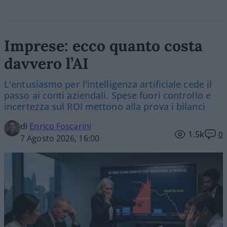
Imprese: ecco quanto costa
davvero l’AI
L'entusiasmo per l'intelligenza artificiale cede il
passo ai conti aziendali. Spese fuori controllo e
incertezza sul ROI mettono alla prova i bilanci
di
Enrico Foscarini
1.5k
0
7 Agosto 2026, 16:00