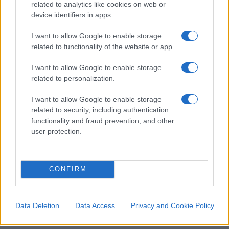
related to analytics like cookies on web or
device identifiers in apps.
Il benessere emotivo e quello finanziario non
I want to allow Google to enable storage
related to functionality of the website or app.
possono essere considerati separatamente. Un
certo livello di sicurezza finanziaria è necessario
I want to allow Google to enable storage
per sostenere il benessere emotivo e un certo
related to personalization.
livello di benessere emotivo è necessario per
I want to allow Google to enable storage
godere dell’abbondanza finanziaria. Non puoi
related to security, including authentication
avere l’uno senza l’altro.
functionality and fraud prevention, and other
user protection.
#LE LEGGIG DI COMPORTAMENTO
CONFIRM
Commenta per primo
Data Deletion
Data Access
Privacy and Cookie Policy