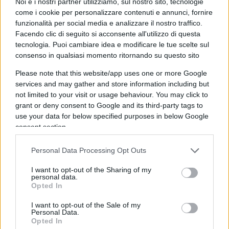
Noi e i nostri partner utilizziamo, sul nostro sito, tecnologie
“uno stato complessivamente positivo delle proprie
come i cookie per personalizzare contenuti e annunci, fornire
funzionalità per social media e analizzare il nostro traffico.
emozioni, soddisfazione per la vita, senso del
Facendo clic di seguito si acconsente all'utilizzo di questa
significato e scopo e capacità di perseguire obiettivi
tecnologia. Puoi cambiare idea e modificare le tue scelte sul
auto-definiti”.
consenso in qualsiasi momento ritornando su questo sito
Please note that this website/app uses one or more Google
Viene prima, il benessere emotivo o finanziario?
services and may gather and store information including but
not limited to your visit or usage behaviour. You may click to
Che impatto hanno l’uno sull’altro?
grant or deny consent to Google and its third-party tags to
use your data for below specified purposes in below Google
consent section.
Il benessere finanziario abbraccia componenti sia
Personal Data Processing Opt Outs
finanziarie che emotive. Non si tratta
semplicemente di avere abbastanza per essere
I want to opt-out of the Sharing of my
personal data.
finanziariamente a proprio agio; si tratta anche di
Opted In
essere emotivamente a proprio agio riguardo al
I want to opt-out of the Sale of my
ruolo del denaro nella tua vita.
Personal Data.
Opted In