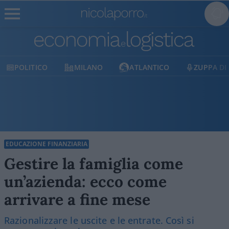
MILANO
ATLANTICO
ZUPPA DI PORRO
E
EDUCAZIONE FINANZIARIA
Gestire la famiglia come
un’azienda: ecco come
arrivare a fine mese
Razionalizzare le uscite e le entrate. Così si