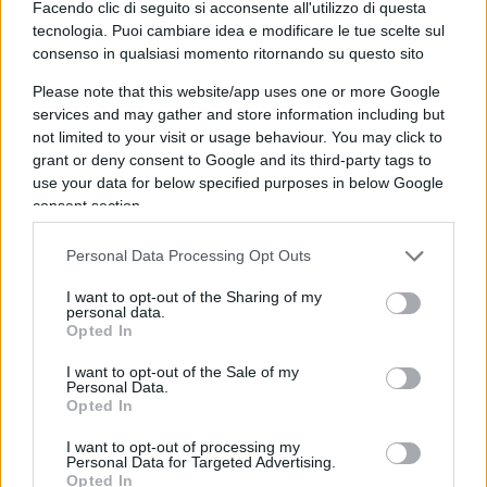
dello stesso attribuendo la giusta priorità ad ogni
Facendo clic di seguito si acconsente all'utilizzo di questa
tecnologia. Puoi cambiare idea e modificare le tue scelte sul
singola esigenza, ciò è efficace soprattutto per i
consenso in qualsiasi momento ritornando su questo sito
figli adolescenti.
Please note that this website/app uses one or more Google
services and may gather and store information including but
not limited to your visit or usage behaviour. You may click to
grant or deny consent to Google and its third-party tags to
Pertanto, sarebbe auspicabile, senza far diventare
use your data for below specified purposes in below Google
ciò uno stress, ovviamente,
costituire dei fondi
consent section.
di cassa per ogni gruppo o insieme di esigenze
;
ovvero destinare ad esse, costantemente, e dopo
Personal Data Processing Opt Outs
aver calcolato l’ammontare necessario per ogni
I want to opt-out of the Sharing of my
tipo di spesa, un certo importo al mese
personal data.
Opted In
(arrotondando per
eccesso
in modo da non
trovarsi mai in
difetto
).
I want to opt-out of the Sale of my
Personal Data.
Opted In
A tale scopo si potrebbe pensare di ripartire le
I want to opt-out of processing my
entrate mensili in
cinque gruppi
ognuno dei quali
Personal Data for Targeted Advertising.
Opted In