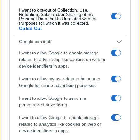
comprende esigenze e necessità di vario genere:
I want to opt-out of Collection, Use,
Retention, Sale, and/or Sharing of my
Personal Data that Is Unrelated with the
Sussistenza (Cibo)
Purposes for which it was collected.
Utenze (Acqua, Gas, Luce, Abbonamenti Tv,
Opted Out
Internet, Telefonia)
Google consents
Eventuali spese per sostentamento figli (per i
I want to allow Google to enable storage
single tale voce confluisce in
Risparmio
)
related to advertising like cookies on web or
Risparmio ed imprevisti
device identifiers in apps.
Superfluo, svago ed esigenze personali
I want to allow my user data to be sent to
Google for online advertising purposes.
Meglio ancora se si avesse la possibilità di
I want to allow Google to send me
personalized advertising.
destinare, almeno ai primi due gruppi, gli importi
totali per coprire un intero anno, o almeno un
I want to allow Google to enable storage
trimestre, calcolando i consumi medi mensili
related to analytics like cookies on web or
device identifiers in apps.
(arrotondati per eccesso) per le utenze e per il