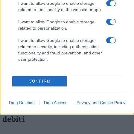
cibo, in modo da non avere il famigerato
stress
I want to allow Google to enable storage
da bollette
ed alleggerire il peso psicologico
related to functionality of the website or app.
dettato dal timore di “
non farcela
” ad arrivare a
I want to allow Google to enable storage
fine mese.
related to personalization.
I want to allow Google to enable storage
Attribuire un ordine e delle priorità nella gestione
related to security, including authentication
delle finanze è fondamentale, non solo per evitare
functionality and fraud prevention, and other
i citati
sprechi invisibili
, ma soprattutto per
user protection.
rendersi conto in tempo reale delle variazioni dei
prezzi a causa dell’inflazione o altre congiunture e
CONFIRM
dare il giusto peso ad ogni cosa… tenendo ben
saldo il concetto primario di
valore del denaro
.
Data Deletion
Data Access
Privacy and Cookie Policy
Tendere ad evitare di contrarre
debiti