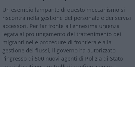
Un esempio lampante di questo meccanismo si
riscontra nella gestione del personale e dei servizi
accessori. Per far fronte all’ennesima urgenza
legata al prolungamento del trattenimento dei
migranti nelle procedure di frontiera e alla
gestione dei flussi, il governo ha autorizzato
l’ingresso di 500 nuovi agenti di Polizia di Stato
specializzati nei controlli di confine, con una
spesa a regime che supererà i 27 milioni di euro
all’anno. Nello stesso provvedimento si trova
spazio per una misura d’impatto economico
rilevante: la nomina di un commissario
straordinario per lo smaltimento dei materiali
Covid, incaricato di svuotare i magazzini da
mascherine e presidi inutilizzati accumulati
durante la pandemia. L’operazione comporta un