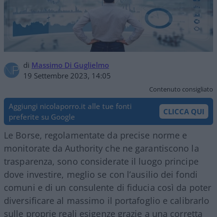
di
Massimo Di Guglielmo
19 Settembre 2023, 14:05
Contenuto consigliato
Aggiungi nicolaporro.it alle tue fonti
CLICCA QUI
preferite su Google
Le Borse, regolamentate da precise norme e
monitorate da Authority che ne garantiscono la
trasparenza, sono considerate il luogo principe
dove investire, meglio se con l’ausilio dei fondi
comuni e di un consulente di fiducia così da poter
diversificare al massimo il portafoglio e calibrarlo
sulle proprie reali esigenze grazie a una corretta