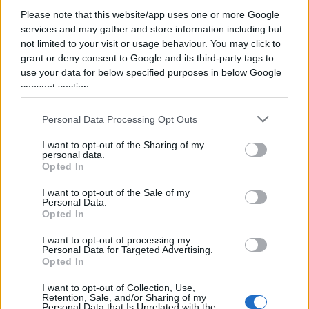
aziende è costituito da piccole e medie imprese,
Please note that this website/app uses one or more Google
in molti casi controllate da famiglie e fondatori. In
services and may gather and store information including but
questo spazio si muove il
primo Fondo di
not limited to your visit or usage behaviour. You may click to
Investimento Europeo a Lungo Termine di
grant or deny consent to Google and its third-party tags to
use your data for below specified purposes in below Google
Schroders, denominato Schroders Capital
consent section.
Private Equity ELTIF 2023
. Il fondo si concentra
su PMI di alta qualità di diversi settori –
Personal Data Processing Opt Outs
dall’industria ai servizi, dai beni di consumo alla
I want to opt-out of the Sharing of my
tecnologia fino alla sanità – in cerca di un partner
personal data.
Opted In
per finanziare i propri progetti di crescita.
L’orizzonte temporale è compreso tra i 3 e i sette
I want to opt-out of the Sale of my
Personal Data.
anni. È infatti bene ricordare che si tratta di fondi
Opted In
chiusi, che quindi vincolano il capitale nel medio-
I want to opt-out of processing my
lungo termine, e con limiti di concentrazione
Personal Data for Targeted Advertising.
Opted In
rispetto al portafoglio complessivo
dell’investitore. Conoscerne le caratteristiche e
I want to opt-out of Collection, Use,
Retention, Sale, and/or Sharing of my
avere un profilo di rischio adeguato è la premessa
Personal Data that Is Unrelated with the