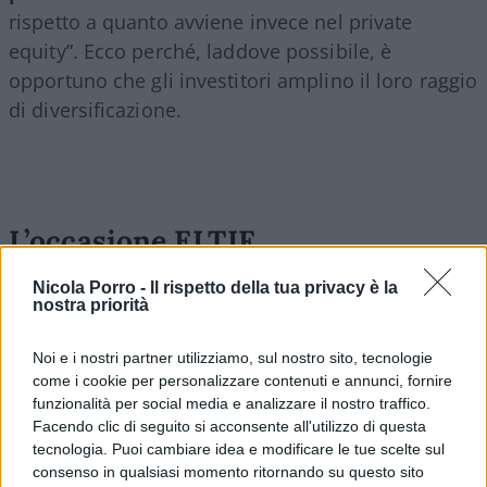
rispetto a quanto avviene invece nel private
equity”. Ecco perché, laddove possibile, è
opportuno che gli investitori amplino il loro raggio
di diversificazione.
L’occasione ELTIF
Le autorità di regolamentazione e gli asset
Nicola Porro -
Il rispetto della tua privacy è la
nostra priorità
manager hanno risposto a questa sfida creando
nuovi veicoli di investimento. Un esempio è
Noi e i nostri partner utilizziamo, sul nostro sito, tecnologie
costituito dagli
ELTIF (European Long-term
come i cookie per personalizzare contenuti e annunci, fornire
Investment Fund)
, introdotti dall’Unione Europea
funzionalità per social media e analizzare il nostro traffico.
Facendo clic di seguito si acconsente all'utilizzo di questa
proprio per facilitare il finanziamento del tessuto
tecnologia. Puoi cambiare idea e modificare le tue scelte sul
imprenditoriale. In Europa, la maggior parte delle
consenso in qualsiasi momento ritornando su questo sito