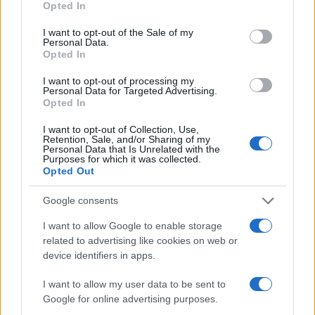
Opted In
del settore e si è costruito una certa esperienza
sia e nella costruzione di marchi globali sia
I want to opt-out of the Sale of my
Personal Data.
nell’agone dei mercati globali. A partire da quello
Opted In
statunitense che a breve sarà investito dai dazi
I want to opt-out of processing my
prospettati da Donald Trump. A cui somma la
Personal Data for Targeted Advertising.
Opted In
guerra degli alcolici in corso con la Cina;
conflitto
che vede Pechino mettere in atto una serie di
I want to opt-out of Collection, Use,
Retention, Sale, and/or Sharing of my
ritorsioni davanti alla stangata decisa da
Personal Data that Is Unrelated with the
Purposes for which it was collected.
Bruxeless per le sue auto elettriche.
Opted Out
Google consents
Subentrerà agli attuali co-CEO ad interim Paolo
Marchesini, Chief Financial and Operating Officer,
I want to allow Google to enable storage
related to advertising like cookies on web or
e Fabio Di Fede, Chief Legal and M&A Officer, che
device identifiers in apps.
in buona sostanza hanno gestito il periodo ponte
post Fantacchiotti. Il passaggio di consegne
I want to allow my user data to be sent to
Google for online advertising purposes.
formale avverrà dopo l’assemblea appositamente