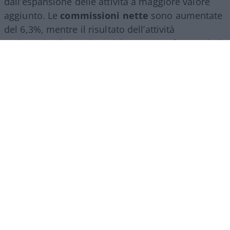
dall’espansione delle attività a maggiore valore
aggiunto. Le
commissioni nette
sono aumentate
del 6,3%, mentre il risultato dell’attività
assicurativa è cresciuto del 24,2%, confermando il
ruolo sempre più centrale del
wealth
management
, della consulenza finanziaria e del
risparmio gestito.