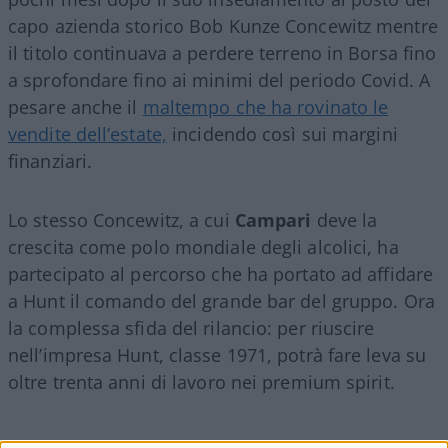
capo azienda storico Bob Kunze Concewitz mentre
il titolo continuava a perdere terreno in Borsa fino
a sprofondare fino ai minimi del periodo Covid. A
pesare anche il
maltempo che ha rovinato le
vendite dell’estate,
incidendo così sui margini
finanziari.
Lo stesso Concewitz, a cui
Campari
deve la
crescita come polo mondiale degli alcolici, ha
partecipato al percorso che ha portato ad affidare
a Hunt il comando del grande bar del gruppo. Ora
la complessa sfida del rilancio: per riuscire
nell’impresa Hunt, classe 1971, potrà fare leva su
oltre trenta anni di lavoro nei premium spirit.