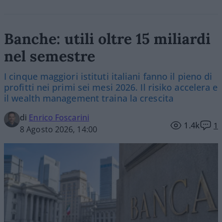
Banche: utili oltre 15 miliardi
nel semestre
I cinque maggiori istituti italiani fanno il pieno di
profitti nei primi sei mesi 2026. Il risiko accelera e
il wealth management traina la crescita
di
Enrico Foscarini
1.4k
1
8 Agosto 2026, 14:00