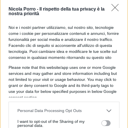
In particolare Hunt, che ha iniziato la propria
Nicola Porro -
Il rispetto della tua privacy è la
carriera in Diageo fino a occupare posizioni di
nostra priorità
crescente responsabilità, ha lavorato 14 anni in
Noi e i nostri partner utilizziamo, sul nostro sito, tecnologie
William Grant&Sons
, proprietaria del portafoglio
come i cookie per personalizzare contenuti e annunci, fornire
di Scotch whisky single malt più venduto al
funzionalità per social media e analizzare il nostro traffico.
mondo, oltre che di marchi rilevanti nelle
Facendo clic di seguito si acconsente all'utilizzo di questa
tecnologia. Puoi cambiare idea e modificare le tue scelte sul
categorie del gin e della tequila.
consenso in qualsiasi momento ritornando su questo sito
Please note that this website/app uses one or more Google
Nel 2022
Hunt
è stato poi nominato Chief
services and may gather and store information including but
Executive Officer di Catalyst Spirits, un incubatore
not limited to your visit or usage behaviour. You may click to
di marchi spirit, dove ha guidato le iniziative
grant or deny consent to Google and its third-party tags to
use your data for below specified purposes in below Google
strategiche dell’azienda e l’innovazione di marchi
consent section.
attraverso piattaforme digitali.
Personal Data Processing Opt Outs
I want to opt-out of the Sharing of my
Hunt è insomma quello che si dice un veterano
personal data.