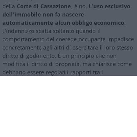
della
Corte di Cassazione
, è no.
L’uso esclusivo
dell’immobile non fa nascere
automaticamente alcun obbligo economico
.
L’indennizzo scatta soltanto quando il
comportamento del coerede occupante impedisce
concretamente agli altri di esercitare il loro stesso
diritto di godimento. È un principio che non
modifica il diritto di proprietà, ma chiarisce come
debbano essere regolati i rapporti tra i
comproprietari di un bene ereditato.