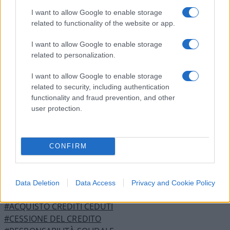
I want to allow Google to enable storage
In realtà, mancherebbe ancora
related to functionality of the website or app.
I want to allow Google to enable storage
un ultimo punto sul meccanismo di cessione
related to personalization.
del credito
I want to allow Google to enable storage
related to security, including authentication
per i bonus edilizi: manca infatti il punto sui
functionality and fraud prevention, and other
soggetti non bancari che acquistano le detrazioni
user protection.
dagli istituti di credito e la possibilità per questi
ultimi di superare i limiti imposti dalla capienza
fiscale.
CONFIRM
Fabiola Pietrella
, 17 ottobre 2022
Data Deletion
Data Access
Privacy and Cookie Policy
#ACQUISTO CREDITI CEDUTI
#CESSIONE DEL CREDITO