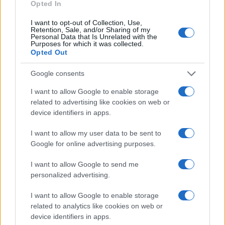
Opted In
I want to opt-out of Collection, Use,
c’è chi infatti corre nel tentativo di rivendere
Retention, Sale, and/or Sharing of my
Personal Data that Is Unrelated with the
le detrazioni acquisite ad altri soggetti e chi
Purposes for which it was collected.
Opted Out
invece intensifica le pratiche di acquisto
rimaste in sospeso.
Google consents
I want to allow Google to enable storage
L’acquisizione dei crediti da parte degli istituti c’è
related to advertising like cookies on web or
stata sì, ma i numeri potrebbero aumentare
device identifiers in apps.
soprattutto dopo che, anche l’Abi, ha mostrato il
I want to allow my user data to be sent to
suo supporto nei confronti dei chiarimenti forniti
Google for online advertising purposes.
dalla circolare 33/E:
I want to allow Google to send me
personalized advertising.
“un utile contributo per la maggiore certezza
I want to allow Google to enable storage
giuridica delle cessioni dei crediti rivenienti dai bonus
related to analytics like cookies on web or
edili”.
device identifiers in apps.