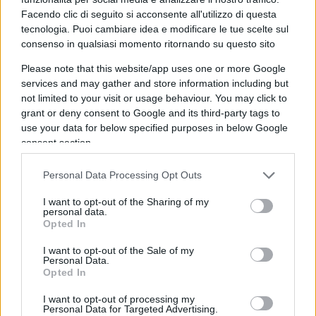
nella nuova circolare dell’Agenzia. Ricordiamo che
Facendo clic di seguito si acconsente all'utilizzo di questa
tecnologia. Puoi cambiare idea e modificare le tue scelte sul
qui vengono esposti
consenso in qualsiasi momento ritornando su questo sito
Please note that this website/app uses one or more Google
gli obblighi in capo agli acquirenti dei crediti
services and may gather and store information including but
d’imposta,
not limited to your visit or usage behaviour. You may click to
grant or deny consent to Google and its third-party tags to
use your data for below specified purposes in below Google
consent section.
fissando degli indicatori di diligenza che
espongono a maggiori controlli chiunque non li
Personal Data Processing Opt Outs
rispetti.
I want to opt-out of the Sharing of my
personal data.
Opted In
E, ora che è stata fatta maggiore chiarezza anche
I want to opt-out of the Sale of my
sul fronte della responsabilità solidale degli
Personal Data.
Opted In
intermediari ai casi di dolo e colpa grave, le
banche si dividono su due fronti:
I want to opt-out of processing my
Personal Data for Targeted Advertising.