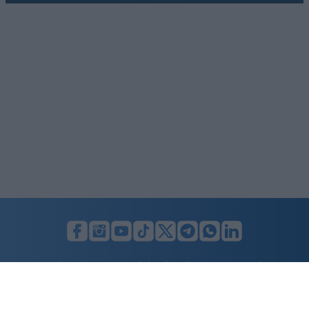
LUNIFIN S.r.l. a socio unico. Sede legale Milano, Largo F. Richini, 2/A,
20122 (MI), C.F./P.Iva en. 07174900154, REA cap. soc. euro 10.000,00
i.v.