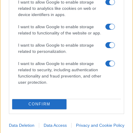
I want to allow Google to enable storage
related to analytics like cookies on web or
Sempre venerdì scorso, il capo dell’istituto di
device identifiers in apps.
sanità pubblica tedesco aveva affermato che i
vaccini COVID-19 esistenti potrebbero essere
I want to allow Google to enable storage
related to functionality of the website or app.
meno efficaci contro la variante
B.1.617.2.
I want to allow Google to enable storage
related to personalization.
Ora le notizie che arrivano da Londra, invece,
I want to allow Google to enable storage
creano un quadro meno preoccupante della
related to security, including authentication
functionality and fraud prevention, and other
vicenda e fanno pensare sempre più rapidamente
user protection.
ad una gestione della Pandemia attraverso la
vaccinazione di massa della popolazione.
CONFIRM
Data Deletion
Data Access
Privacy and Cookie Policy
Commenta per primo