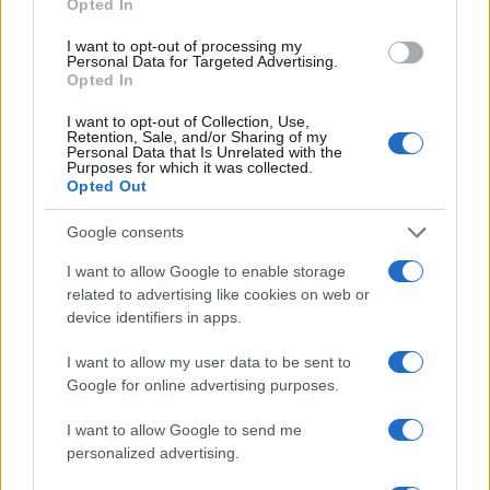
ultracinquantenni e alle persone clinicamente
Opted In
vulnerabili.
I want to opt-out of processing my
Personal Data for Targeted Advertising.
Opted In
PHE
ha affermato che una prima dose di entrambi
I want to opt-out of Collection, Use,
i vaccini è efficace al 33% contro la malattia
Retention, Sale, and/or Sharing of my
Personal Data that Is Unrelated with the
sintomatica da
B.1.617.2
.Hancock ha spiegato che
Purposes for which it was collected.
Opted Out
assumere entrambe le dosi del vaccino è
“assolutamente vitale”.
Google consents
I want to allow Google to enable storage
related to advertising like cookies on web or
La preoccupazione per l’aumento dei casi in Gran
device identifiers in apps.
Bretagna della variante trovata per la prima volta
I want to allow my user data to be sent to
in India ha spinto la Germania a dichiarare
Google for online advertising purposes.
venerdì scorso che chiunque entri nel paese dal
I want to allow Google to send me
Regno Unito deve essere messo in quarantena per
personalized advertising.
due settimane.