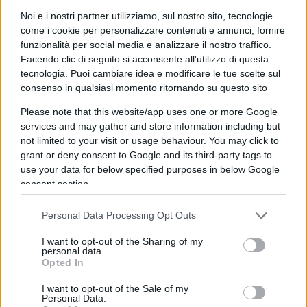
restrizioni sul coronavirus.
Noi e i nostri partner utilizziamo, sul nostro sito, tecnologie
come i cookie per personalizzare contenuti e annunci, fornire
funzionalità per social media e analizzare il nostro traffico.
Finora la Gran Bretagna ha lanciato il programma
Facendo clic di seguito si acconsente all'utilizzo di questa
di vaccinazione più veloce d’Europa, ma ha dovuto
tecnologia. Puoi cambiare idea e modificare le tue scelte sul
affrontare una nuova sfida a causa della
consenso in qualsiasi momento ritornando su questo sito
diffusione della variante trovata per la prima volta
Please note that this website/app uses one or more Google
in India.
services and may gather and store information including but
not limited to your visit or usage behaviour. You may click to
grant or deny consent to Google and its third-party tags to
use your data for below specified purposes in below Google
I dati pubblicati sabato hanno mostrato che i
consent section.
nuovi casi COVID segnalati in Gran Bretagna sono
Personal Data Processing Opt Outs
aumentati del 10,5% nei sette giorni fino al 22
maggio, sebbene siano rimasti una frazione dei
I want to opt-out of the Sharing of my
personal data.
livelli visti all’inizio di quest’anno. Il primo
Opted In
ministro Boris Johnson questo mese ha ordinato
I want to opt-out of the Sale of my
un’accelerazione delle seconde dosi rimanenti agli
Personal Data.