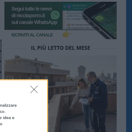
IL PIÙ LETTO DEL MESE
onalizzare
ico.
e idea e
to