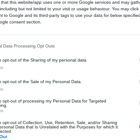
 that this website/app uses one or more Google services and may gath
including but not limited to your visit or usage behaviour. You may click 
 to Google and its third-party tags to use your data for below specifi
ogle consent section.
l Data Processing Opt Outs
o opt-out of the Sharing of my personal data.
CLICCA QUI
In
e beneficio ad altre persone facendo ciò
o opt-out of the Sale of my Personal Data.
In
e del panorama automobilistico mondiale.
to opt-out of processing my Personal Data for Targeted
 le persone non sono felici perché hanno
ing.
In
ché sono felici.
o opt-out of Collection, Use, Retention, Sale, and/or Sharing
ersonal Data that Is Unrelated with the Purposes for which it
 source(s) not
lected.
Out