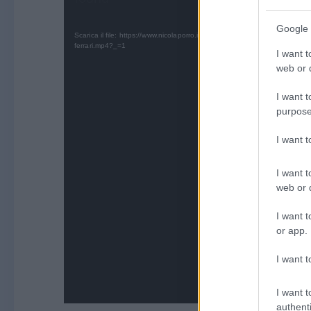
Google 
Scarica il file: https://www.nicolaporro.it/economia-finanza/wp-content/
ferrari.mp4?_=1
I want t
web or d
I want t
purpose
I want 
I want t
web or d
I want t
or app.
I want t
I want t
authenti