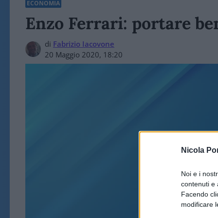
ECONOMIA
Enzo Ferrari: portare be
di
Fabrizio Iacovone
20 Maggio 2020, 18:20
Nicola Po
ECO
Noi e i nost
contenuti e 
Facendo clic
modificare l