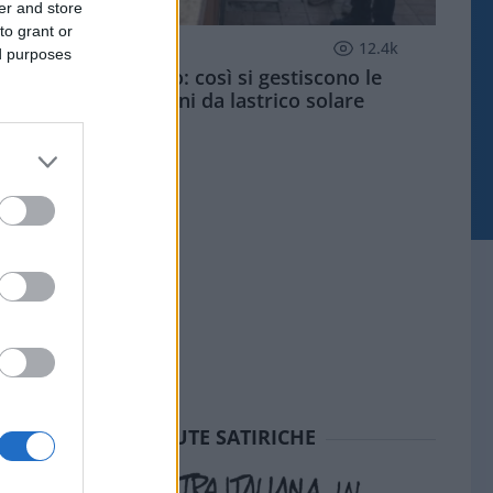
er and store
to grant or
ECONOMIA
12.4k
ed purposes
Condominio: così si gestiscono le
infiltrazioni da lastrico solare
SEDUTE SATIRICHE