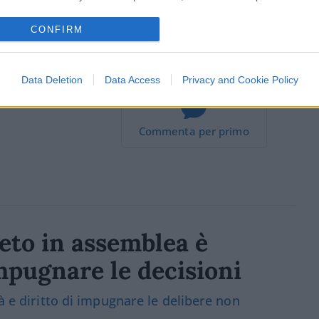
CONFIRM
Data Deletion
Data Access
Privacy and Cookie Policy
Commenta per primo
eto in assemblea è
mpugnare le decisioni
à e diritto di impugnare le delibere non