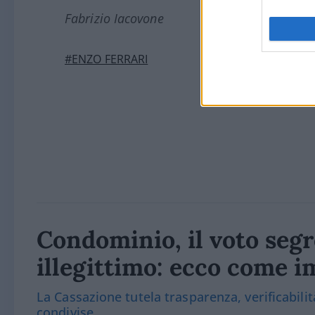
Fabrizio Iacovone
#ENZO FERRARI
Condominio, il voto segr
illegittimo: ecco come i
La Cassazione tutela trasparenza, verificabilit
condivise