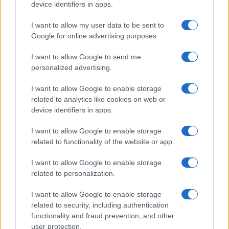
device identifiers in apps.
salvataggi di istituzioni finanziarie simili a quanto
è stato fatto per molte delle più grandi banche nel
I want to allow my user data to be sent to
2008-’09, ma ha affermato che le autorità di
Google for online advertising purposes.
regolamentazione stanno discutendo piani per
I want to allow Google to send me
progettare politiche sensate, senza fornire
personalized advertising.
maggiori dettagli.
I want to allow Google to enable storage
related to analytics like cookies on web or
Leopoldo Gasbarro
, 13 marzo 2023
device identifiers in apps.
I want to allow Google to enable storage
related to functionality of the website or app.
I want to allow Google to enable storage
related to personalization.
I want to allow Google to enable storage
related to security, including authentication
functionality and fraud prevention, and other
user protection.