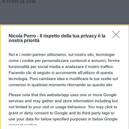
e rilevi la SVB.
Ieri un consorzio di investitori guidato da
The
Bank of London,
una banca di compensazione
Nicola Porro -
Il rispetto della tua privacy è la
nostra priorità
del Regno Unito, ha presentato un’offerta formale
al Tesoro. Il governo ha lavorato “a ritmo
Noi e i nostri partner utilizziamo, sul nostro sito, tecnologie
sostenuto” su un piano per sostenere le aziende
come i cookie per personalizzare contenuti e annunci, fornire
tecnologiche britanniche colpite dal crollo di SVB.
funzionalità per social media e analizzare il nostro traffico.
In precedenza, il cancelliere Jeremy Hunt aveva
Facendo clic di seguito si acconsente all'utilizzo di questa
tecnologia. Puoi cambiare idea e modificare le tue scelte sul
dichiarato alla BBC che non vi era alcun rischio
consenso in qualsiasi momento ritornando su questo sito
per il sistema finanziario del Regno Unito nel suo
Please note that this website/app uses one or more Google
complesso a causa del crollo di SVB, ma “c’è un
services and may gather and store information including but
serio rischio per alcune delle nostre società più
not limited to your visit or usage behaviour. You may click to
promettenti nel campo della tecnologia e delle
grant or deny consent to Google and its third-party tags to
scienze della vita”.
use your data for below specified purposes in below Google
consent section.