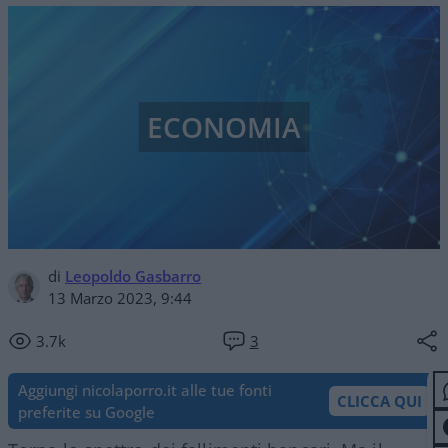
ECONOMIA
di
Leopoldo Gasbarro
13 Marzo 2023, 9:44
3.7k
3
Aggiungi nicolaporro.it alle tue fonti
CLICCA QUI
preferite su Google