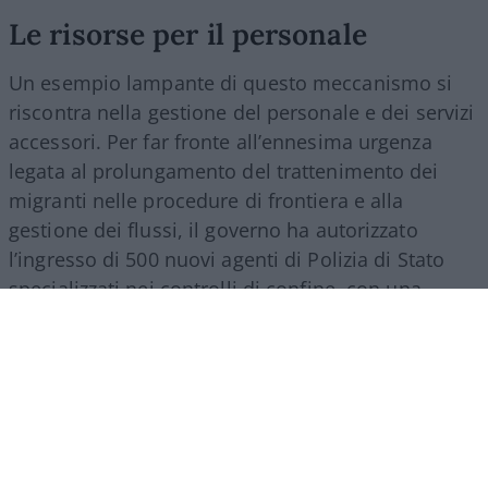
Le risorse per il personale
Un esempio lampante di questo meccanismo si
riscontra nella gestione del personale e dei servizi
accessori. Per far fronte all’ennesima urgenza
legata al prolungamento del trattenimento dei
migranti nelle procedure di frontiera e alla
gestione dei flussi, il governo ha autorizzato
l’ingresso di 500 nuovi agenti di Polizia di Stato
specializzati nei controlli di confine, con una
spesa a regime che supererà i 27 milioni di euro
all’anno. Nello stesso provvedimento si trova
spazio per una misura d’impatto economico
rilevante: la nomina di un commissario
straordinario per lo smaltimento dei materiali
Covid, incaricato di svuotare i magazzini da