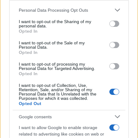
Le attività del FED non sembravano andare nella
Personal Data Processing Opt Outs
direzione di un salvataggio da parte del tesoro
I want to opt-out of the Sharing of my
americano. Poi nella notte, invece, tuitto è
personal data.
Opted In
cambiato repentinamente. Il rischio che il
contagio della paura generasse contagio
I want to opt-out of the Sale of my
Personal Data.
finanziario ha indotto Governo, Tesoro e Fed a
Opted In
cambiare rotta ed a salvare i patrimoni dei
I want to opt-out of processing my
correntisti
Personal Data for Targeted Advertising.
Opted In
I want to opt-out of Collection, Use,
Retention, Sale, and/or Sharing of my
“Vogliamo assicurarci che i problemi che esistono
Personal Data that Is Unrelated with the
Purposes for which it was collected.
in una banca non creino contagio ad altre che
Opted Out
sono solide”, ha detto Janet Yellen . “Siamo
Google consents
preoccupati per i depositanti e ci concentriamo
sul tentativo di soddisfare le loro esigenze”. La
I want to allow Google to enable storage
related to advertising like cookies on web or
Yellen ha affermato che la Fed non organizzerà