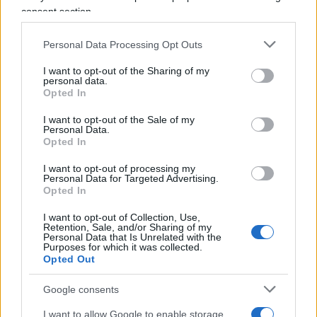
l’andamento dei dati.
consent section.
Personal Data Processing Opt Outs
I want to opt-out of the Sharing of my
Non voglio qui soffermarmi sulle strategie del
personal data.
Governo riguardo a cosa avesse voluto
Opted In
comunicare. Certo è che se voleva comunicare
I want to opt-out of the Sale of my
Personal Data.
rassicurazione avrebbe dovuto comunicare per
Opted In
primi i dati delle persone guarite e non per primi i
I want to opt-out of processing my
dati delle persone contagiate o dei morti. Quello
Personal Data for Targeted Advertising.
che a me è sembrato nella comunicazione dei dati
Opted In
giornalieri era proprio che il Governo aveva
I want to opt-out of Collection, Use,
l’intenzione di rassicurare la popolazione. Se era
Retention, Sale, and/or Sharing of my
Personal Data that Is Unrelated with the
questa l’intenzione, non è stata certo messa in
Purposes for which it was collected.
Opted Out
pratica con efficacia.
Google consents
Se invece si voleva allarmare la popolazione per
I want to allow Google to enable storage