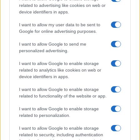
creare una consapevolezza maggiore nel rimanere
related to advertising like cookies on web or
device identifiers in apps.
a casa, cosa che dubito fosse nella mente dei
nostri governanti, allora si sarebbe dovuto fare
I want to allow my user data to be sent to
piuttosto che un comunicato con la conta di tutte
Google for online advertising purposes.
le varie categorie di infettati, guariti, morti, dare
I want to allow Google to send me
un solo dato quello della numero dei morti, con
personalized advertising.
una crescita ovviamente esponenziale. Questa
strategia avrebbe creato un senso di
I want to allow Google to enable storage
related to analytics like cookies on web or
responsabilità maggiore che all’inizio purtroppo
device identifiers in apps.
non c’è stata e che ha generato l’espansione del
numero dei focolai al di fuori delle zone
I want to allow Google to enable storage
related to functionality of the website or app.
originarie.
I want to allow Google to enable storage
related to personalization.
Gestire la comunicazione non è un mestiere da
I want to allow Google to enable storage
ragionieri. Abbiamo invece ascoltato dei contabili
related to security, including authentication