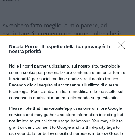
Avrebbero fatto meglio, a mio parere, ad
esplicitare l’incremento dei numeri oltre che in
valore assoluto, anche in dato percentuale.
Nicola Porro -
Il rispetto della tua privacy è la
Aggiungendo anche una curva tendenziale, che
nostra priorità
non è stata mai indicata nei comunicati stampa.
Solo ieri ci hanno mostrato delle curve durante i
Noi e i nostri partner utilizziamo, sul nostro sito, tecnologie
come i cookie per personalizzare contenuti e annunci, fornire
comunicati stampa, in occasione del
funzionalità per social media e analizzare il nostro traffico.
raggiungimento (forse) del plateau dei contagi.
Facendo clic di seguito si acconsente all'utilizzo di questa
tecnologia. Puoi cambiare idea e modificare le tue scelte sul
consenso in qualsiasi momento ritornando su questo sito
Quindi il cittadino si è trovato di fronte a
informazioni poco interpretabili dal cervello (sia in
Please note that this website/app uses one or more Google
services and may gather and store information including but
negativo che in positivo). E’ mancato un momento
not limited to your visit or usage behaviour. You may click to
di sintesi (le rappresentazioni di curve grafiche)
grant or deny consent to Google and its third-party tags to
che avrebbe fatto meglio comprendere
use your data for below specified purposes in below Google