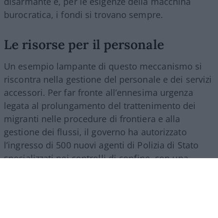
disarmante e, per le esigenze della macchina
burocratica, i fondi si trovano sempre.
Le risorse per il personale
Un esempio lampante di questo meccanismo si
riscontra nella gestione del personale e dei servizi
accessori. Per far fronte all’ennesima urgenza
legata al prolungamento del trattenimento dei
migranti nelle procedure di frontiera e alla
gestione dei flussi, il governo ha autorizzato
l’ingresso di 500 nuovi agenti di Polizia di Stato
specializzati nei controlli di confine, con una
spesa a regime che supererà i 27 milioni di euro
all’anno. Nello stesso provvedimento si trova
spazio per una misura d’impatto economico
rilevante: la nomina di un commissario