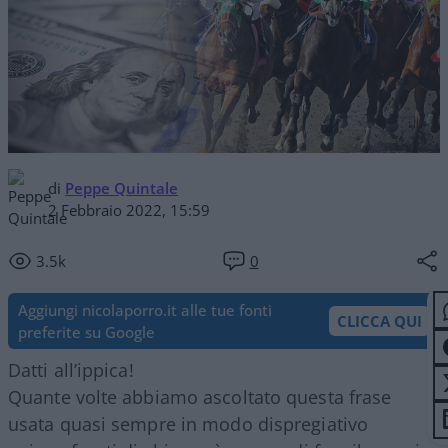
di
Peppe Quintale
2 Febbraio 2022, 15:59
3.5k
0
Aggiungi nicolaporro.it alle tue fonti
CLICCA QUI
preferite su Google
Datti all’ippica!
Quante volte abbiamo ascoltato questa frase
usata quasi sempre in modo dispregiativo