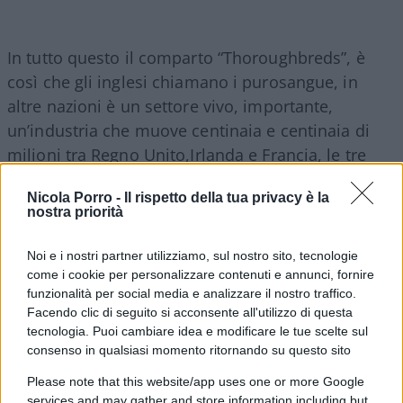
In tutto questo il comparto “Thoroughbreds”, è
così che gli inglesi chiamano i purosangue, in
altre nazioni è un settore vivo, importante,
un’industria che muove centinaia e centinaia di
milioni tra Regno Unito,Irlanda e Francia, le tre
nazioni più importanti in Europa.
Nicola Porro -
Il rispetto della tua privacy è la
nostra priorità
La filiera è costituita dalle fattrici, le mamme,
dagli stalloni, maschi da riproduzione, dai cavalli
Noi e i nostri partner utilizziamo, sul nostro sito, tecnologie
come i cookie per personalizzare contenuti e annunci, fornire
che nascono e che vengono venduti o quando
funzionalità per social media e analizzare il nostro traffico.
hanno 6 mesi oppure all’età di un anno e mezzo,
Facendo clic di seguito si acconsente all'utilizzo di questa
vengono domati ed inizia il loro percorso da atleti,
tecnologia. Puoi cambiare idea e modificare le tue scelte sul
consenso in qualsiasi momento ritornando su questo sito
risiedono in centri di allenamento, dove vengono
presi in carica dagli allenatori, ogni mattina
Please note that this website/app uses one or more Google
strigliati e montati dai cavalieri chiamati morning
services and may gather and store information including but