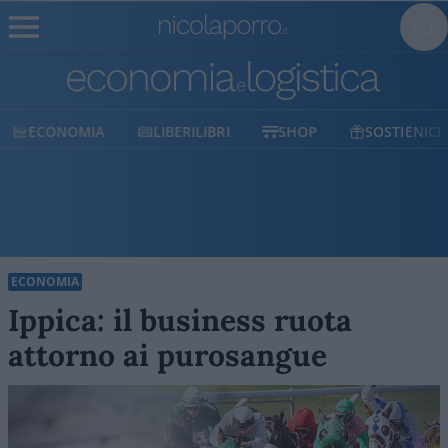
ECONOMIA
LIBERILIBRI
SHOP
SOSTIENICI
ECONOMIA
Ippica: il business ruota
attorno ai purosangue