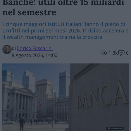
Banche: utili oltre 15 miliardi
nel semestre
I cinque maggiori istituti italiani fanno il pieno di
profitti nei primi sei mesi 2026. Il risiko accelera e
il wealth management traina la crescita
di
Enrico Foscarini
1.3k
0
8 Agosto 2026, 14:00