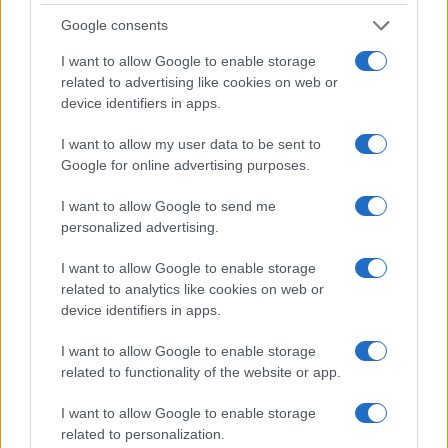
valore del cavallo, il tutto ovviamente se la
Google consents
morfologia e la conformazione corporea lo
I want to allow Google to enable storage
assistono!
related to advertising like cookies on web or
device identifiers in apps.
Il cavallo di una certa importanza che di solito
I want to allow my user data to be sent to
viene venduto alle aste pubbliche, viene prima e
Google for online advertising purposes.
dopo l’acquisto sottoposto a visita veterinaria e
I want to allow Google to send me
solo con il placet del veterinario si procede ad
personalized advertising.
offrire in asta, cosa che accade per cavalli di un
certo valore.
I want to allow Google to enable storage
related to analytics like cookies on web or
device identifiers in apps.
Vi è per caso venuta la curiosità di saperne di
più di questo mondo del purosangue?
I want to allow Google to enable storage
related to functionality of the website or app.
Ve lo chiedo perché se così fosse vorrei parlarvi di
alcune opportunità reali di business che ci sono in
I want to allow Google to enable storage
questo mondo. Non vi parlo di essere proprietari
related to personalization.