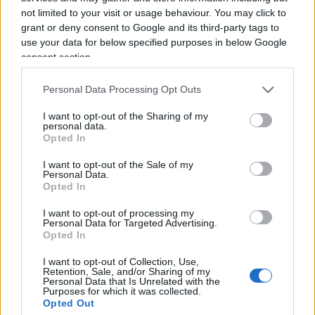
not limited to your visit or usage behaviour. You may click to
jockey, artieri, fantini, veterinari, maniscalchi,
grant or deny consent to Google and its third-party tags to
aziende di prodotti alimentari per cavalli, fieno,
use your data for below specified purposes in below Google
paglia, ippodromi e relativi dipendenti ed infine
consent section.
ma fondamentale i proprietari che sono quelli che
Personal Data Processing Opt Outs
mettono la benzina per far girare questo mondo!
Benzina che è composta dal prezzo di acquisto del
I want to opt-out of the Sharing of my
personal data.
cavallo e dal costo del mantenimento.
Opted In
I want to opt-out of the Sale of my
Personal Data.
Opted In
Qualcuno si starà chiedendo ma quanto costa
un cavallo?
I want to opt-out of processing my
Personal Data for Targeted Advertising.
Da 1000 euro a Milioni di euro, il valore è dato
Opted In
dalla morfologia e soprattutto dalla “carta”, dove
I want to opt-out of Collection, Use,
leggi chi è il padre, la madre, di chi è fratello,
Retention, Sale, and/or Sharing of my
Personal Data that Is Unrelated with the
sorella, cugino, nipote, più ci sono campioni
Purposes for which it was collected.
Opted Out
vincitori in quella “pagina di carta” e più alto è il