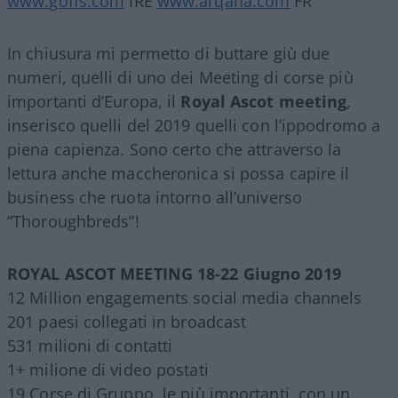
www.goffs.com
IRE
www.arqana.com
FR
In chiusura mi permetto di buttare giù due
numeri, quelli di uno dei Meeting di corse più
importanti d’Europa, il
Royal Ascot meeting
,
inserisco quelli del 2019 quelli con l’ippodromo a
piena capienza. Sono certo che attraverso la
lettura anche maccheronica si possa capire il
business che ruota intorno all’universo
“Thoroughbreds”!
ROYAL ASCOT MEETING 18-22 Giugno 2019
12 Million engagements social media channels
201 paesi collegati in broadcast
531 milioni di contatti
1+ milione di video postati
19 Corse di Gruppo, le più importanti, con un