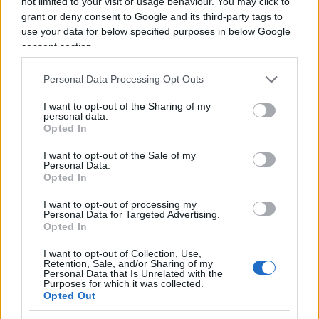
not limited to your visit or usage behaviour. You may click to
dirà che ero inconsapevole. Io credo, invece, che
grant or deny consent to Google and its third-party tags to
use your data for below specified purposes in below Google
avevamo tutti più fiducia nella volontà che si
consent section.
facesse il bene comune. Che non ci fosse qualche
scopo recondito per cui era lecito diffidare di tutto
Personal Data Processing Opt Outs
e del contrario di tutto.
I want to opt-out of the Sharing of my
personal data.
Opted In
Era più facile comprendere cosa fosse giusto o
sbagliato
. Nessuno di quelle persone in coda si è
I want to opt-out of the Sale of my
Personal Data.
mai chiesta se fosse giusto o sbagliato vaccinarsi.
Opted In
Nessuno si preoccupava dei profitti delle case
I want to opt-out of processing my
farmaceutiche, nessuno si preoccupava d’altro
Personal Data for Targeted Advertising.
Opted In
che non fosse risolvere il problema. Oggi il livello
di innocenza che avevo quando ero bambino, è
I want to opt-out of Collection, Use,
Retention, Sale, and/or Sharing of my
condizionato da mille dubbi e perché.
Oggi tutti
Personal Data that Is Unrelated with the
Purposes for which it was collected.
hanno la risposta. Nessuno ha le competenze, ma
Opted Out
tutti hanno la risposta.