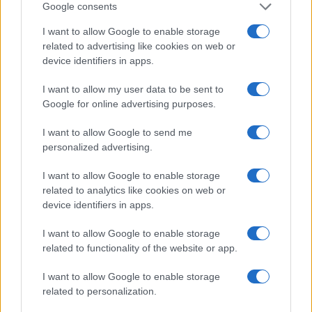
Google consents
Così diventa normale che i medici facciano i
I want to allow Google to enable storage
politici ed i politici facciano i medici. In tv e nella
related to advertising like cookies on web or
device identifiers in apps.
vita. Così è normale che non ci sia la capacità di
creare competenze nella popolazione, educazione
I want to allow my user data to be sent to
nei comportamenti, ma l’unica cosa che si è
Google for online advertising purposes.
capaci di fare è: disinformare, creare confusione,
I want to allow Google to send me
disorientare. Tutti parlano di tutto, troppi parlano
personalized advertising.
a vanvera di tutto. Ieri una persona della mia
I want to allow Google to enable storage
famiglia mi ha detto :”Io il vaccino non lo faccio”.
related to analytics like cookies on web or
Le ho chiesto il perché. Non mi ha saputo
device identifiers in apps.
rispondere, ma era convinta che la sua scelta
I want to allow Google to enable storage
fosse giusta. Mi chiedo come si fa a scegliere se
related to functionality of the website or app.
fare o non fare una cosa se non si conosce il
perché di quella scelta?
I want to allow Google to enable storage
related to personalization.