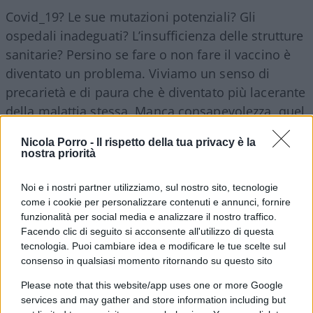
Covid_19? Le sue mutazioni potenziali? Gli
ospedali inadeguati? L’insufficienza delle strutture
sanitarie? Persino se fare o non fare il vaccino è
diventato un problema. Viviamo un senso di
precarietà e di paura che è diventato più lacerante
della malattia stessa. Manca consapevolezza, quel
senso di sicurezza che provai nel 1973 dopo
Nicola Porro -
Il rispetto della tua privacy è la
essermi messo in fila ed aver fatto il vaccino che,
nostra priorità
di fatto, nella mia mente di bambino, aveva
cancellato un problema.
Noi e i nostri partner utilizziamo, sul nostro sito, tecnologie
come i cookie per personalizzare contenuti e annunci, fornire
funzionalità per social media e analizzare il nostro traffico.
Ma cos’aveva il bambino di allora in più o in meno
Facendo clic di seguito si acconsente all'utilizzo di questa
rispetto a quello che sono oggi?
tecnologia. Puoi cambiare idea e modificare le tue scelte sul
consenso in qualsiasi momento ritornando su questo sito
Please note that this website/app uses one or more Google
services and may gather and store information including but
Avevo l’indipendenza di giudizio
. Qualcuno forse