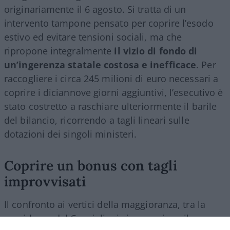
originariamente il 6 agosto. Si tratta di un
intervento tampone pensato per coprire l’esodo
estivo ed evitare tensioni sociali, ma che
ripropone integralmente
il vizio di fondo di
un’ingerenza statale costosa e inefficace
. Per
raccogliere i circa 245 milioni di euro necessari a
coprire i diciannove giorni aggiuntivi, l’esecutivo è
stato costretto a raschiare ulteriormente il barile
del bilancio, ricorrendo a tagli lineari sulle
dotazioni dei singoli ministeri.
Coprire un bonus con tagli
improvvisati
Il confronto ai vertici della maggioranza, tra la
presidenza del Consiglio, i vicepremier e il