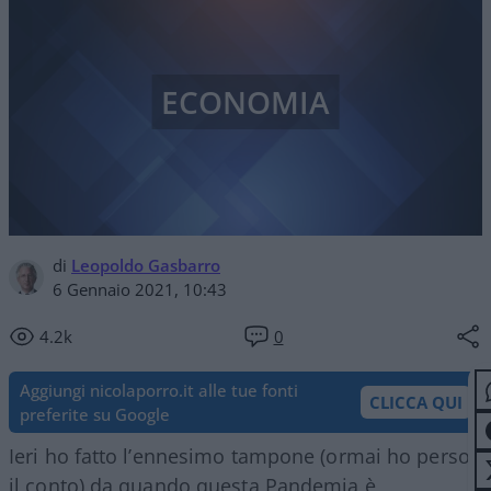
ECONOMIA
di
Leopoldo Gasbarro
6 Gennaio 2021, 10:43
4.2k
0
Aggiungi nicolaporro.it alle tue fonti
CLICCA QUI
preferite su Google
Ieri ho fatto l’ennesimo tampone (ormai ho perso
il conto) da quando questa Pandemia è