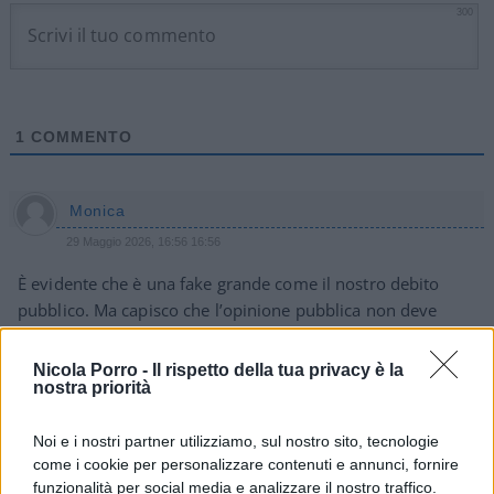
300
1
COMMENTO
Monica
29 Maggio 2026, 16:56 16:56
È evidente che è una fake grande come il nostro debito
pubblico. Ma capisco che l’opinione pubblica non deve
essere agitata oltremodo
Nicola Porro -
Il rispetto della tua privacy è la
nostra priorità
Rispondi
Noi e i nostri partner utilizziamo, sul nostro sito, tecnologie
come i cookie per personalizzare contenuti e annunci, fornire
funzionalità per social media e analizzare il nostro traffico.