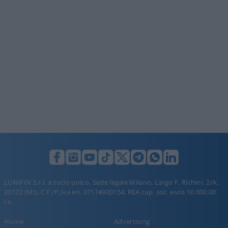
LUNIFIN S.r.l. a socio unico. Sede legale Milano, Largo F. Richini, 2/A,
20122 (MI), C.F./P.Iva en. 07174900154, REA cap. soc. euro 10.000,00
i.v.
Home
Advertising