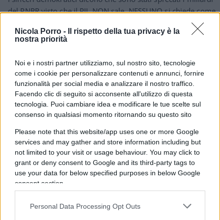
del PNRR visto che il PIL NON sale. NESSUNO si chiede come
è possibile spendere miliardi senza “stimolare” l’economia ?
Nicola Porro -
Il rispetto della tua privacy è la
NON sarà perchè erano spesso progetti farlocchi ?
nostra priorità
Rispondi
Noi e i nostri partner utilizziamo, sul nostro sito, tecnologie
come i cookie per personalizzare contenuti e annunci, fornire
funzionalità per social media e analizzare il nostro traffico.
Ritarella
Facendo clic di seguito si acconsente all'utilizzo di questa
1 Luglio 2026, 15:40 15:40
tecnologia. Puoi cambiare idea e modificare le tue scelte sul
consenso in qualsiasi momento ritornando su questo sito
Le ferrovie sarde non hanno avuto alcun vantaggio dal Pnrr
che invece dovremmo restituire insieme agli altri cittadini
Please note that this website/app uses one or more Google
services and may gather and store information including but
italiani
not limited to your visit or usage behaviour. You may click to
grant or deny consent to Google and its third-party tags to
Rispondi
VIsualizza le risposte
(1)
use your data for below specified purposes in below Google
consent section.
Personal Data Processing Opt Outs