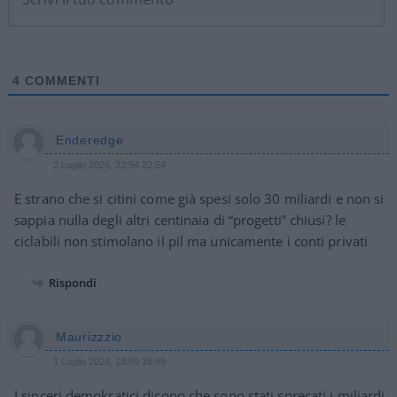
4
COMMENTI
Enderedge
2 Luglio 2026, 22:54 22:54
E strano che si citini come già spesi solo 30 miliardi e non si
sappia nulla degli altri centinaia di “progetti” chiusi? le
ciclabili non stimolano il pil ma unicamente i conti privati
Rispondi
Maurizzzio
1 Luglio 2026, 18:59 18:59
I sinceri demokratici dicono che sono stati sprecati i miliardi