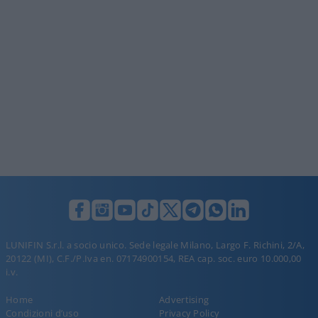
LUNIFIN S.r.l. a socio unico. Sede legale Milano, Largo F. Richini, 2/A,
20122 (MI), C.F./P.Iva en. 07174900154, REA cap. soc. euro 10.000,00
i.v.
Home
Advertising
Condizioni d’uso
Privacy Policy