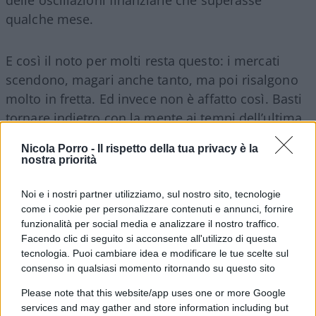
qualche mese.
E così il noto per molti resta questo: i mercati
scendono, magari anche tanto, ma poi risalgono
molto in fretta. Ed invece non è affatto così. Basti
tornare indietro con la mente ai tempi dell’ultima
crisi vera, quella del 2008-2009. In quell’occasioni
Nicola Porro -
Il rispetto della tua privacy è la
le oscillazioni furono molto profonde, durarono
nostra priorità
più di un anno e fecero molto male a chi non
aveva sangue freddo, lucidità, o soprattutto una
Noi e i nostri partner utilizziamo, sul nostro sito, tecnologie
come i cookie per personalizzare contenuti e annunci, fornire
guida che permettesse loro di superare quel lungo
funzionalità per social media e analizzare il nostro traffico.
momento di difficoltà finanziaria e psicologica.
Facendo clic di seguito si acconsente all'utilizzo di questa
tecnologia. Puoi cambiare idea e modificare le tue scelte sul
consenso in qualsiasi momento ritornando su questo sito
Un giorno Ennio Doris mi disse:
Please note that this website/app uses one or more Google
services and may gather and store information including but