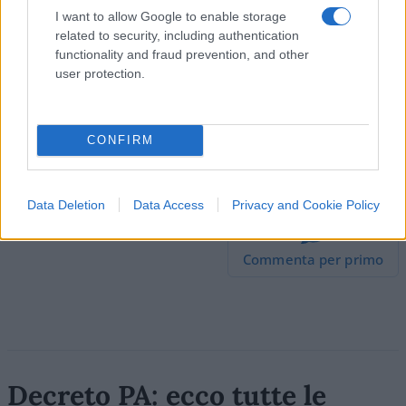
I want to allow Google to enable storage
related to security, including authentication
functionality and fraud prevention, and other
user protection.
CONFIRM
#CRISI FINANZIARIA
#FINANZA
#MERCATI FINANZIARI
Data Deletion
Data Access
Privacy and Cookie Policy
Commenta per primo
Decreto PA: ecco tutte le