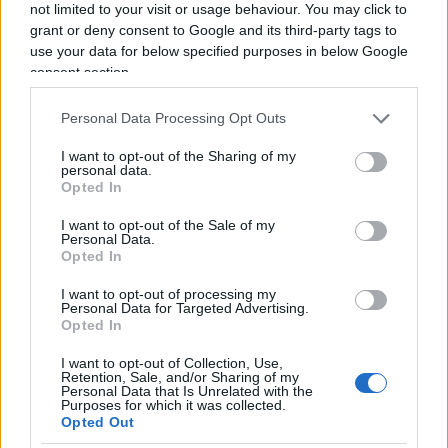
not limited to your visit or usage behaviour. You may click to
“E’ meno complicato scendere sott’acqua per un
grant or deny consent to Google and its third-party tags to
use your data for below specified purposes in below Google
tempo breve, e magari anche molto in profondità,
consent section.
che rimanere, magari anche a 50 cm sotto il livello
del mare ma per tempi più lunghi”.
Personal Data Processing Opt Outs
I want to opt-out of the Sharing of my
personal data.
Opted In
Questo parallelismo spiega il perchè questa crisi
rischia, se non si trovano le contromisure, e se
I want to opt-out of the Sale of my
Personal Data.
dovesse durare a lungo, di generare più problemi
Opted In
e danni di quanto non facciano gli andamenti di
I want to opt-out of processing my
mercato stesso.
Personal Data for Targeted Advertising.
Opted In
Tutti i daytrader dell’era del Covid, quelli che sono
I want to opt-out of Collection, Use,
Retention, Sale, and/or Sharing of my
figli del Lockdown e che pensavano di aver avuto
Personal Data that Is Unrelated with the
Purposes for which it was collected.
accesso al mondo del guadagno facile, oggi
Opted Out
davvero rischiano di perdere tutto.