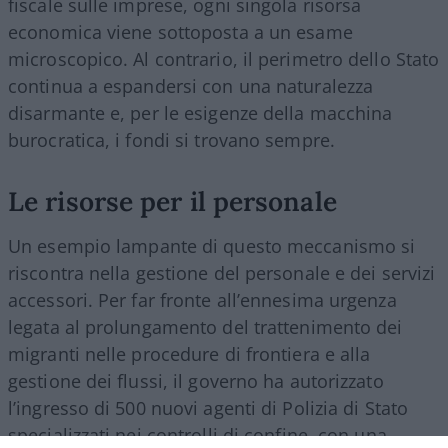
fiscale sulle imprese, ogni singola risorsa
economica viene sottoposta a un esame
microscopico. Al contrario, il perimetro dello Stato
continua a espandersi con una naturalezza
disarmante e, per le esigenze della macchina
burocratica, i fondi si trovano sempre.
Le risorse per il personale
Un esempio lampante di questo meccanismo si
riscontra nella gestione del personale e dei servizi
accessori. Per far fronte all’ennesima urgenza
legata al prolungamento del trattenimento dei
migranti nelle procedure di frontiera e alla
gestione dei flussi, il governo ha autorizzato
l’ingresso di 500 nuovi agenti di Polizia di Stato
specializzati nei controlli di confine, con una