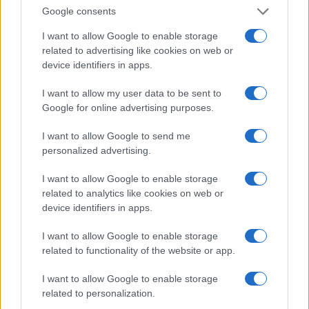
Google consents
I want to allow Google to enable storage
related to advertising like cookies on web or
L’esperienza, vincerà l’esperienza. Vincerà chi
device identifiers in apps.
saprà attingere da un sapere che, oggi, in molti,
I want to allow my user data to be sent to
non hanno più, anzi non l’hanno mai avuto.
Google for online advertising purposes.
I want to allow Google to send me
personalized advertising.
I want to allow Google to enable storage
related to analytics like cookies on web or
Leopoldo Gasbarro, 9 maggio 2022
device identifiers in apps.
I want to allow Google to enable storage
related to functionality of the website or app.
I want to allow Google to enable storage
related to personalization.