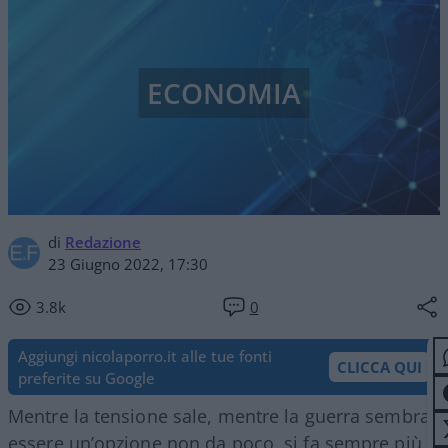
ECONOMIA
di
Redazione
23 Giugno 2022, 17:30
3.8k
0
Aggiungi nicolaporro.it alle tue fonti
CLICCA QUI
preferite su Google
Mentre la tensione sale, mentre la guerra sembra
essere un’opzione non da poco, si fa sempre più