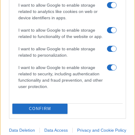
diversi dallo stoccaggio dell’Impresa maggiore di
I want to allow Google to enable storage
stoccaggio, nel corso del medesimo giorno gas.
related to analytics like cookies on web or
device identifiers in apps.
I want to allow Google to enable storage
related to functionality of the website or app.
Livello di emergenza
I want to allow Google to enable storage
related to personalization.
Consegue ad una domanda di gas
I want to allow Google to enable storage
related to security, including authentication
eccezionalmente elevata o ad una alterazione
functionality and fraud prevention, and other
significativa dell’approvvigionamento o ad una
user protection.
interruzione dell’approvvigionamento, nel caso in
cui tutte le misure di mercato siano state attuate
ma la fornitura di gas sia ancora insufficiente a
CONFIRM
soddisfare la domanda rimanente di gas e
pertanto debbano essere introdotte misure
Data Deletion
Data Access
Privacy and Cookie Policy
diverse da quelle di mercato allo scopo di