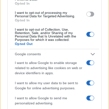
Opted In
a partire da condizioni di preallarme, a seguito
I want to opt-out of processing my
Personal Data for Targeted Advertising.
del peggioramento di una situazione sfavorevole
Opted In
già accertata o della previsione fondata del suo
I want to opt-out of Collection, Use,
peggioramento;
Retention, Sale, and/or Sharing of my
Personal Data that Is Unrelated with the
in modo improvviso, come nel caso di
Purposes for which it was collected.
un’interruzione di una delle principali fonti di
Opted Out
approvvigionamento e/o nel caso di eventi
Google consents
climatici sfavorevoli di eccezionale intensità;
I want to allow Google to enable storage
qualora, nonostante le azioni poste in essere
related to advertising like cookies on web or
dal Responsabile del Bilanciamento ai sensi del
device identifiers in apps.
Regolamento UE 312/2014, non sia stato possibile
compensare il volume erogato in eccesso rispetto
I want to allow my user data to be sent to
Google for online advertising purposes.
alla capacità di erogazione contrattuale – al fine di
garantire il bilanciamento del sistema – con
I want to allow Google to send me
ulteriori volumi immessi presso i Punti di Entrata
personalized advertising.