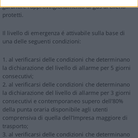
garantire l’approvvigionamento di gas ai clienti
protetti.
Il livello di emergenza é attivabile sulla base di
una delle seguenti condizioni:
al verificarsi delle condizioni che determinano
la dichiarazione del livello di allarme per 5 giorni
consecutivi;
al verificarsi delle condizioni che determinano
la dichiarazione del livello di allarme per 3 giorni
consecutivi e contemporaneo supero dell’80%
della punta oraria disponibile agli utenti
comprensiva di quella dell’Impresa maggiore di
trasporto;
al verificarsi delle condizioni che determinano