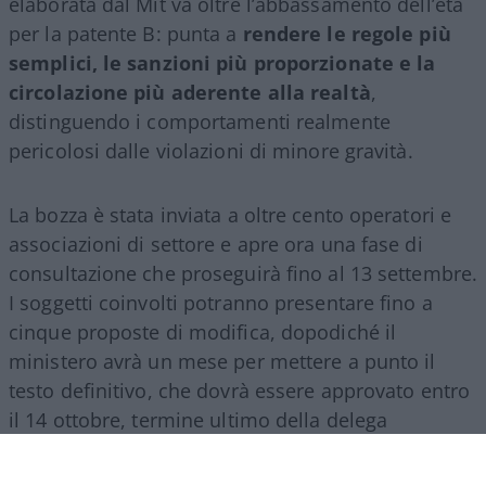
elaborata dal Mit va oltre l’abbassamento dell’età
per la patente B: punta a
rendere le regole più
semplici, le sanzioni più proporzionate e la
circolazione più aderente alla realtà
,
distinguendo i comportamenti realmente
pericolosi dalle violazioni di minore gravità.
La bozza è stata inviata a oltre cento operatori e
associazioni di settore e apre ora una fase di
consultazione che proseguirà fino al 13 settembre.
I soggetti coinvolti potranno presentare fino a
cinque proposte di modifica, dopodiché il
ministero avrà un mese per mettere a punto il
testo definitivo, che dovrà essere approvato entro
il 14 ottobre, termine ultimo della delega
legislativa contenuta nella riforma del 2024.