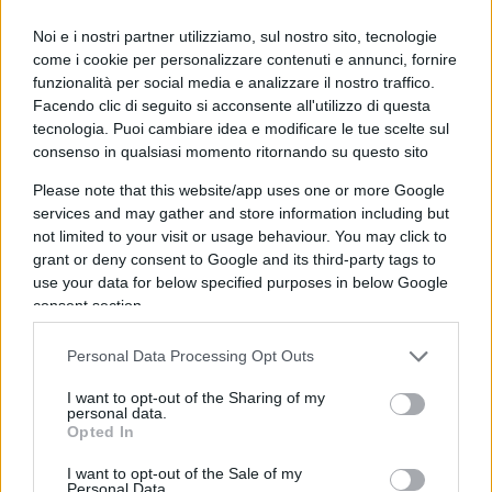
domanda di gas eccezionalmente elevata, tale da
Noi e i nostri partner utilizziamo, sul nostro sito, tecnologie
deteriorare significativamente la situazione
come i cookie per personalizzare contenuti e annunci, fornire
dell’approvvigionamento, ma alla quale il mercato
funzionalità per social media e analizzare il nostro traffico.
è ancora in grado di far fronte senza dover
Facendo clic di seguito si acconsente all'utilizzo di questa
tecnologia. Puoi cambiare idea e modificare le tue scelte sul
ricorrere a misure diverse da quelle tradizionali.
consenso in qualsiasi momento ritornando su questo sito
Please note that this website/app uses one or more Google
Il meccanismo di attivazione del livello di allarme
services and may gather and store information including but
consiste nel raggiungimento consuntivato anche
not limited to your visit or usage behaviour. You may click to
per un solo giorno di un
volume giornaliero
grant or deny consent to Google and its third-party tags to
use your data for below specified purposes in below Google
erogato da stoccaggio superiore al 100% della
consent section.
Capacità di Erogazione giornaliera
conferita e
disponibile agli Utenti.
Personal Data Processing Opt Outs
I want to opt-out of the Sharing of my
personal data.
Opted In
Il livello di allarme può essere raggiunto dal
I want to opt-out of the Sale of my
sistema gas:
Personal Data.