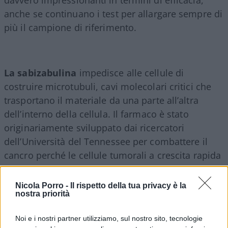
anche se continuano i test per allargare sempre di
più il campione di riferimento.
La sabizabulina
impedisce alle cellule di
costruire microtubuli, cavi molecolari critici che
trasportano il materiale da una parte all’altra
dell’interno della cellula. Il farmaco è stato
originariamente sviluppato dai ricercatori
dell’Università del Tennessee per combattere il
cancro perché le cellule tumorali a crescita rapida
dipendono dai microtubuli per la loro rapida
crescita.
Nicola Porro -
Il rispetto della tua privacy è la
nostra priorità
Due anni fa, i ricercatori di Veru hanno provato la
Noi e i nostri partner utilizziamo, sul nostro sito, tecnologie
sabizabulina sui pazienti affetti da Covid.