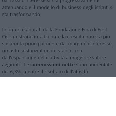
dai tassi d’interesse si sta progressivamente
attenuando e il modello di business degli istituti si
sta trasformando.
I numeri elaborati dalla Fondazione Fiba di First
Cisl mostrano infatti come la crescita non sia più
sostenuta principalmente dal margine d’interesse,
rimasto sostanzialmente stabile, ma
dall’espansione delle attività a maggiore valore
aggiunto. Le
commissioni nette
sono aumentate
del 6,3%, mentre il risultato dell’attività
assicurativa è cresciuto del 24,2%, confermando il
ruolo sempre più centrale del
wealth
management
, della consulenza finanziaria e del
risparmio gestito.