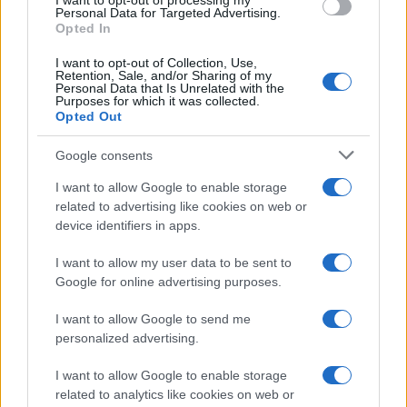
I want to opt-out of processing my
Personal Data for Targeted Advertising.
questi segnali di allarme nelle cellule del
Opted In
topo. Pochi mesi dopo, Veru ha iniziato a testare il
I want to opt-out of Collection, Use,
farmaco, che viene assunto sotto forma di pillola,
Retention, Sale, and/or Sharing of my
Personal Data that Is Unrelated with the
nelle persone. Nel maggio 2021 è passato a un
Purposes for which it was collected.
processo in fase avanzata .
Opted Out
Google consents
I want to allow Google to enable storage
L’azienda ha cercato volontari che erano già in
related to advertising like cookies on web or
ospedale per Covid. Per essere ammessi allo
device identifiers in apps.
studio, i pazienti dovevano ricevere ossigeno o
I want to allow my user data to be sent to
fare affidamento su un ventilatore. Dovevano
Google for online advertising purposes.
anche essere ad alto rischio di morire di Covid,
con fattori di rischio come ipertensione, età
I want to allow Google to send me
personalized advertising.
avanzata o obesità.
I want to allow Google to enable storage
related to analytics like cookies on web or
Nell’ultimo studio, 134 volontari hanno ricevuto