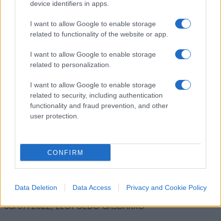
device identifiers in apps.
sabizabulina e un placebo. Nel corso di 60 giorni, i
tassi di mortalità dei due gruppi sono stati
I want to allow Google to enable storage
significativamente diversi: il 45,1% del gruppo
related to functionality of the website or app.
placebo è morto rispetto a solo il 20,2% di coloro
I want to allow Google to enable storage
che hanno ricevuto il nuovo farmaco. Questa
related to personalization.
differenza si è tradotta in una riduzione del 55,2%
I want to allow Google to enable storage
del rischio di morte.
related to security, including authentication
functionality and fraud prevention, and other
user protection.
Staremo a vedere.
CONFIRM
Data Deletion
Data Access
Privacy and Cookie Policy
06/07/2022,
LEOPOLDO GASBARRO