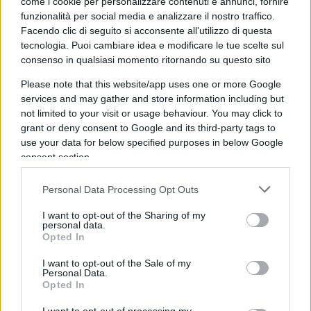
come i cookie per personalizzare contenuti e annunci, fornire
Sospettavano che il farmaco potesse impedire la
funzionalità per social media e analizzare il nostro traffico.
Facendo clic di seguito si acconsente all'utilizzo di questa
replicazione virale, che dipende dalla rete di
tecnologia. Puoi cambiare idea e modificare le tue scelte sul
microtubuli per riunire i pezzi di nuovi virus.
consenso in qualsiasi momento ritornando su questo sito
Please note that this website/app uses one or more Google
services and may gather and store information including but
Hanno anche ipotizzato che il farmaco avrebbe
not limited to your visit or usage behaviour. You may click to
grant or deny consent to Google and its third-party tags to
aiutato i pazienti Covid a combattere
use your data for below specified purposes in below Google
l’infiammazione polmonare potenzialmente
consent section.
pericolosa per la vita. Questa risposta
immunitaria inizia quando le cellule riconoscono
Personal Data Processing Opt Outs
di essere infette e rilasciano proteine ​​​​del segnale
I want to opt-out of the Sharing of my
personal data.
di allarme nell’ambiente circostante.
Opted In
I want to opt-out of the Sale of my
All’inizio del 2020, i ricercatori dell’Health Science
Personal Data.
Opted In
Center dell’Università del Tennessee
hanno scoperto che la sabizabulina ha attenuato