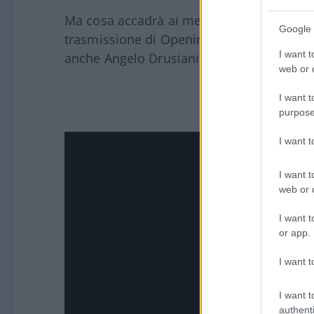
Ma cosa accadrà ai mercati? Quali scelte 
Google 
trasmissione di Opening Bell di oggi a par
I want t
anche Angelo Drusiani e Riccardo Maria M
web or d
I want t
purpose
I want 
I want t
web or d
I want t
or app.
I want t
I want t
authenti