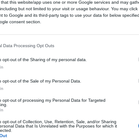
 that this website/app uses one or more Google services and may gath
including but not limited to your visit or usage behaviour. You may click 
 to Google and its third-party tags to use your data for below specifi
ogle consent section.
l Data Processing Opt Outs
o opt-out of the Sharing of my personal data.
ferite su Google
CLICCA QUI
In
o opt-out of the Sale of my Personal Data.
In
radestra lascia spazio a nuove scelte
to opt-out of processing my Personal Data for Targeted
 un contesto internazionale estremamente
ing.
In
osto il nuovo governo e quanto la forte
orale partita dalla Lega inciderà sulla
o opt-out of Collection, Use, Retention, Sale, and/or Sharing
ersonal Data that Is Unrelated with the Purposes for which it
lected.
Out