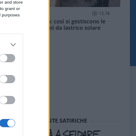
er and store
to grant or
ECONOMIA
12.7k
ed purposes
Condominio: così si gestiscono le
infiltrazioni da lastrico solare
SEDUTE SATIRICHE