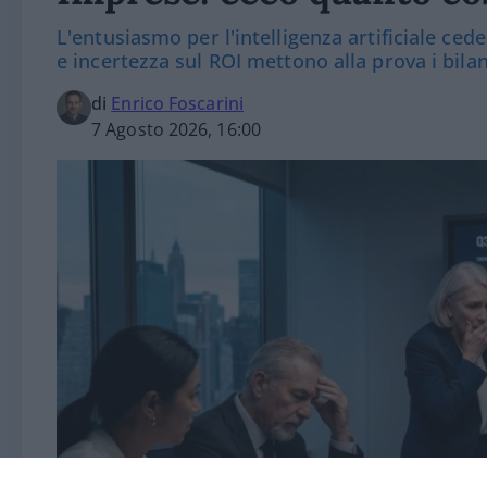
L'entusiasmo per l'intelligenza artificiale cede
e incertezza sul ROI mettono alla prova i bilan
di
Enrico Foscarini
7 Agosto 2026, 16:00