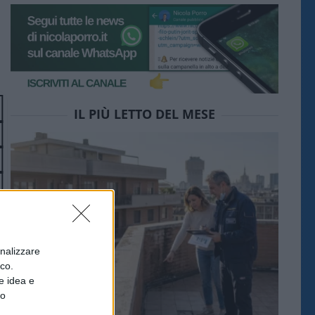
IL PIÙ LETTO DEL MESE
onalizzare
ico.
e idea e
to