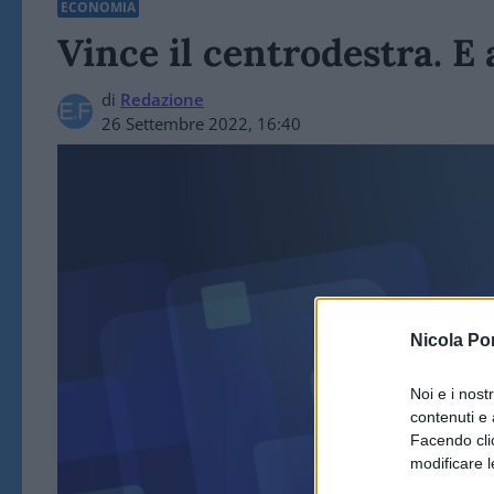
ECONOMIA
Vince il centrodestra. E
di
Redazione
26 Settembre 2022, 16:40
Nicola Po
ECO
Noi e i nost
contenuti e 
Facendo clic
modificare l