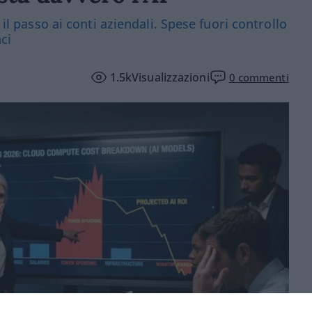
 il passo ai conti aziendali. Spese fuori controllo
ci
1.5k
Visualizzazioni
0
commenti