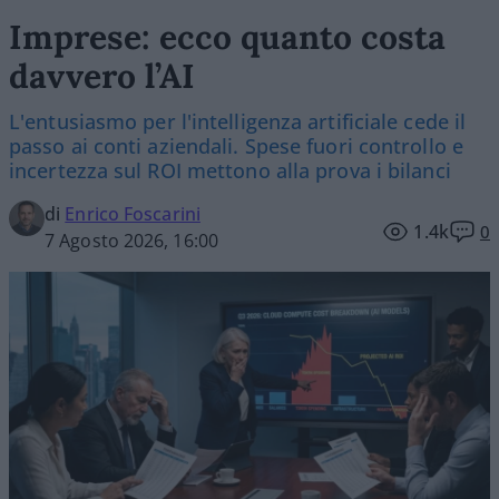
Imprese: ecco quanto costa
davvero l’AI
L'entusiasmo per l'intelligenza artificiale cede il
passo ai conti aziendali. Spese fuori controllo e
incertezza sul ROI mettono alla prova i bilanci
di
Enrico Foscarini
1.4k
0
7 Agosto 2026, 16:00