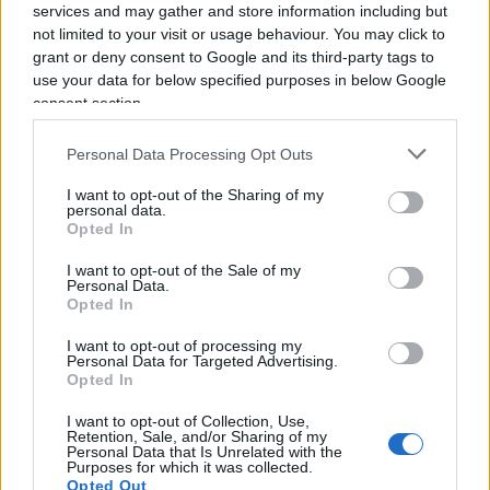
services and may gather and store information including but
praticamente inutile, ma da cui non si tornò più
not limited to your visit or usage behaviour. You may click to
indietro). Si stabilì poi una riduzione
grant or deny consent to Google and its third-party tags to
use your data for below specified purposes in below Google
dell’illuminazione pubblica nelle strade e lo
consent section.
spegnimento dei cartelli e delle insegne
pubblicitarie.
Personal Data Processing Opt Outs
I want to opt-out of the Sharing of my
Misure tutt’altro che rivoluzionarie, anzi in qualche
personal data.
Opted In
caso controproducenti: senza poter uscire in
macchina per la gita fuori porta alla domenica gli
I want to opt-out of the Sale of my
Personal Data.
italiani restando a casa aumentarono i consumi di
Opted In
elettricità.
I want to opt-out of processing my
Personal Data for Targeted Advertising.
Opted In
I want to opt-out of Collection, Use,
Emerse in quel periodo la fragilità e la dipendenza
Retention, Sale, and/or Sharing of my
dell’Italia sul fronte dell’energia. Ma fu una lezione
Personal Data that Is Unrelated with the
Purposes for which it was collected.
che non servì praticamente a nulla. Negli anni
Opted Out