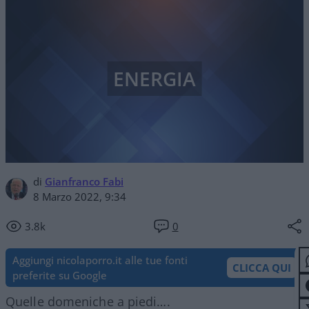
ENERGIA
di
Gianfranco Fabi
8 Marzo 2022, 9:34
3.8k
0
Aggiungi nicolaporro.it alle tue fonti
CLICCA QUI
preferite su Google
Quelle domeniche a piedi….