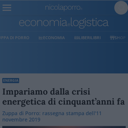
ECONOMIA
LIBERILIBRI
SHOP
SOSTIENICI
ENERGIA
Impariamo dalla crisi
energetica di cinquant’anni fa
Zuppa di Porro: rassegna stampa dell'11
novembre 2019