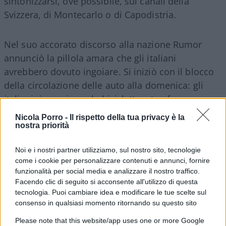
sintonizzarsi, ove possibile, sui canali della
Svizzera, di Montecarlo o di Capodistria.
Nel suo accorato discorso alla nazione Rumor
annunciò la pillola amara che gli italiani
avrebbero dovuto ingoiare. Si iniziò con il blocco
della circolazione delle auto alla domenica: gli
italiani riscoprirono la bicicletta e trasformarono
quella scelta in un’occasione di festa con un vago
Nicola Porro -
Il rispetto della tua privacy è la
sapore di ritorno all’antico.
nostra priorità
Noi e i nostri partner utilizziamo, sul nostro sito, tecnologie
come i cookie per personalizzare contenuti e annunci, fornire
Ma c’erano anche altri interventi per incentivare a
funzionalità per social media e analizzare il nostro traffico.
Facendo clic di seguito si acconsente all'utilizzo di questa
non sprecare energia elettrica. Venne così decisa
tecnologia. Puoi cambiare idea e modificare le tue scelte sul
la fine dei programmi televisivi alle 23: e allora
consenso in qualsiasi momento ritornando su questo sito
c’era solo la tv pubblica. Venne poi spostato
Please note that this website/app uses one or more Google
l’orario del Tg1 dalle 20,30 alle 20 (una scelta