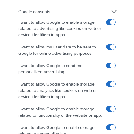
successivi, per esempio, l’Italia rinunciò a
Google consents
compiere nuovi investimenti nell’energia
idroelettrica. La nazionalizzazione dell’energia
I want to allow Google to enable storage
related to advertising like cookies on web or
elettrica, all’inizio degli anni ’60, conferì all’Enel le
device identifiers in apps.
centrali realizzate dalle società private, ma senza
compiere nuovi investimenti in quest’ambito e
I want to allow my user data to be sent to
Google for online advertising purposes.
puntando tutto sulle centrali a gas e in piccola
parte ad energia nucleare fino al 1987 quando un
I want to allow Google to send me
referendum, pochi mesi dopo il disastro di
personalized advertising.
Chernobyl, mise una serie di ostacoli, più politici
I want to allow Google to enable storage
che tecnici, allo sviluppo dell’atomo.
related to analytics like cookies on web or
device identifiers in apps.
Oggi come cinquant’anni fa l’Italia si ritrova a
I want to allow Google to enable storage
dover fare i conti con una politica energetica
related to functionality of the website or app.
ondivaga e poco incisiva. La forte dipendenza dal
I want to allow Google to enable storage
gas russo si affianca infatti al marginale sviluppo
related to personalization.