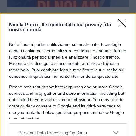
Odissea, il Cavallo di Nolan. Red Pill
episodio 89
Nicola Porro -
Il rispetto della tua privacy è la
nostra priorità
di
Atlantico Quotidiano
3.1k
Noi e i nostri partner utilizziamo, sul nostro sito, tecnologie
30 Luglio 2026, 13:24
come i cookie per personalizzare contenuti e annunci, fornire
funzionalità per social media e analizzare il nostro traffico.
Facendo clic di seguito si acconsente all'utilizzo di questa
tecnologia. Puoi cambiare idea e modificare le tue scelte sul
consenso in qualsiasi momento ritornando su questo sito
Please note that this website/app uses one or more Google
services and may gather and store information including but
not limited to your visit or usage behaviour. You may click to
grant or deny consent to Google and its third-party tags to
use your data for below specified purposes in below Google
consent section.
Personal Data Processing Opt Outs