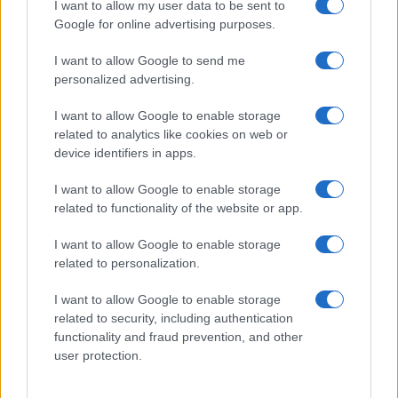
I want to allow my user data to be sent to
Musk le suona all’Economist: ciò che
Google for online advertising purposes.
chiamate estrema destra è buon
I want to allow Google to send me
senso
personalized advertising.
I want to allow Google to enable storage
di
Federico Punzi
4.3k
related to analytics like cookies on web or
25 Luglio 2026, 5:58
device identifiers in apps.
I want to allow Google to enable storage
related to functionality of the website or app.
I want to allow Google to enable storage
related to personalization.
I want to allow Google to enable storage
related to security, including authentication
functionality and fraud prevention, and other
user protection.