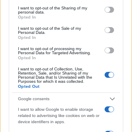
Strage di Berlino, l’Europa si
I want to opt-out of the Sharing of my
personal data.
sveglierà solo quando sarà troppo
Opted In
tardi
I want to opt-out of the Sale of my
Personal Data.
Opted In
di
Marco Baldassarri
4.9k
26 Luglio 2026, 15:00
I want to opt-out of processing my
Personal Data for Targeted Advertising.
Opted In
I want to opt-out of Collection, Use,
Retention, Sale, and/or Sharing of my
Personal Data that Is Unrelated with the
Purposes for which it was collected.
Opted Out
Google consents
I want to allow Google to enable storage
related to advertising like cookies on web or
device identifiers in apps.