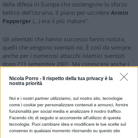
della difesa in Europa che sostengono lo sforzo
bellico dell’Ucraina. Il piano per uccidere
Armin
Papperger
(…) era il più maturo”.
Gli attentati che hanno successo fanno notizia,
quelli che vengono sventati no. È così da sempre,
anche per i numerosi attacchi islamici sventati
dopo l’11 settembre 2001. Ma conoscere anche i
tentativi falliti è importante per
realizzare quale
Nicola Porro -
Il rispetto della tua privacy è la
pericolo corriamo
.
nostra priorità
La punta dell’iceberg
Noi e i nostri partner utilizziamo, sul nostro sito, tecnologie
come i cookie per personalizzare contenuti e annunci, fornire
funzionalità per social media e analizzare il nostro traffico.
Facendo clic di seguito si acconsente all'utilizzo di questa
Gli omicidi mirati sono la punta di un iceberg che
tecnologia. Puoi cambiare idea e modificare le tue scelte sul
include: guerra economica, furto di dati,
consenso in qualsiasi momento ritornando su questo sito