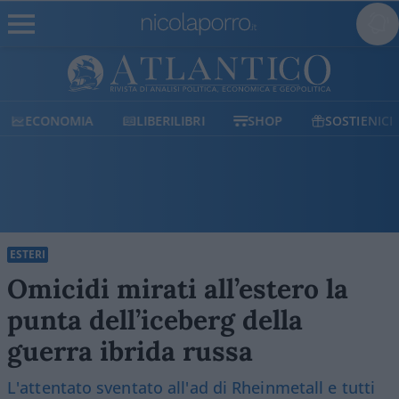
ECONOMIA
LIBERILIBRI
SHOP
SOSTIENICI
ESTERI
Omicidi mirati all’estero la
punta dell’iceberg della
guerra ibrida russa
L'attentato sventato all'ad di Rheinmetall e tutti