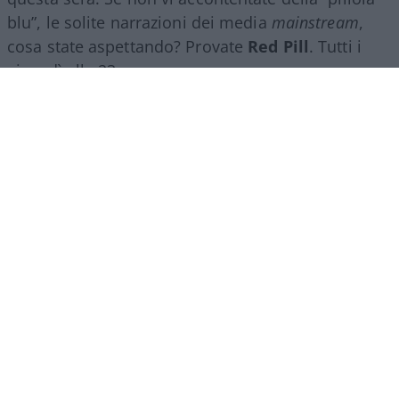
blu”, le solite narrazioni dei media
mainstream
,
cosa state aspettando? Provate
Red Pill
. Tutti i
giovedì alle 23
su
NicolaPorro.it
,
Atlanticoquotidiano.it
e i rispettivi
canali
YouTube
:
@NicolaPorroZuppa
e
@atlanticoquotidiano
.
Democratici Usa sempre più
ostaggio degli islamo-
comunisti
El Sayed vince le primarie democratiche per il
Senato in Michigan. I candidati DSA vincono
ovunque prevalga un elettorato di immigrati che
non intendono integrarsi e giovani influenzati da