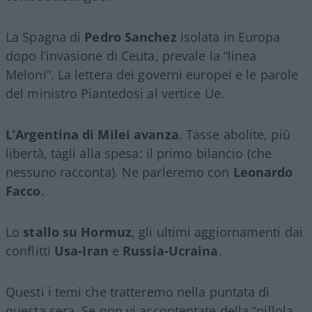
La Spagna di
Pedro Sanchez
isolata in Europa
dopo l’invasione di Ceuta, prevale la “linea
Meloni”. La lettera dei governi europei e le parole
del ministro Piantedosi al vertice Ue.
L’Argentina di Milei avanza
. Tasse abolite, più
libertà, tagli alla spesa: il primo bilancio (che
nessuno racconta). Ne parleremo con
Leonardo
Facco
.
Lo
stallo su Hormuz
, gli ultimi aggiornamenti dai
conflitti
Usa-Iran
e
Russia-Ucraina
.
Questi i temi che tratteremo nella puntata di
questa sera. Se non vi accontentate della “pillola