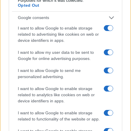
compito di picchiare e
intimidire politici e
Purposes for which it was collected.
Opted Out
giornalisti
ostili alla Russia e vandalizzare
monumenti e memoriali anticomunisti, opposti a
Google consents
una visione della storia che ormai santifica l’Urss.
I want to allow Google to enable storage
Queste infiltrazioni stanno durando da anni. Nel
related to advertising like cookies on web or
marzo del 2023, un altro gruppo di sospetti
device identifiers in apps.
sabotatori era stato fermato in Polonia: in quel
I want to allow my user data to be sent to
caso pianificavano
attentati contro la rete
Google for online advertising purposes.
ferroviaria
. In quell’anno vi sono stati
venti
incidenti ferroviari
, per i quali è sospetto il
I want to allow Google to send me
personalized advertising.
sabotaggio russo.
I want to allow Google to enable storage
related to analytics like cookies on web or
Sempre per seminare il caos nel sistema
device identifiers in apps.
ferroviario, la Russia usa anche mezzi più
sofisticati e meno rischiosi, quando colpisce le
I want to allow Google to enable storage
related to functionality of the website or app.
aziende ferroviarie, le stazioni e le infrastrutture
dei trasporti con
cyberattacchi
, senza neppure
I want to allow Google to enable storage