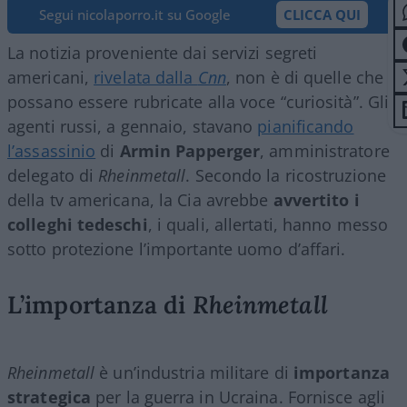
Segui nicolaporro.it su Google
CLICCA QUI
La notizia proveniente dai servizi segreti
americani,
rivelata dalla
Cnn
, non è di quelle che
possano essere rubricate alla voce “curiosità”. Gli
agenti russi, a gennaio, stavano
pianificando
l’assassinio
di
Armin Papperger
, amministratore
delegato di
Rheinmetall
. Secondo la ricostruzione
della tv americana, la Cia avrebbe
avvertito i
colleghi tedeschi
, i quali, allertati, hanno messo
sotto protezione l’importante uomo d’affari.
L’importanza di
Rheinmetall
Rheinmetall
è un’industria militare di
importanza
strategica
per la guerra in Ucraina. Fornisce agli