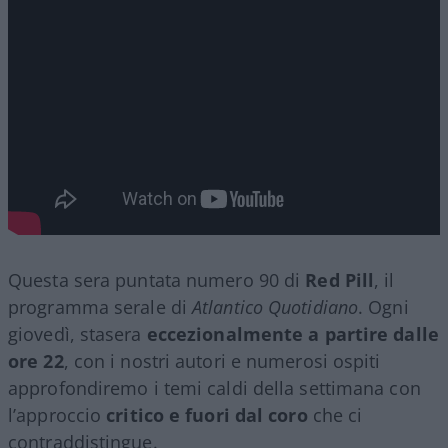
Questa sera puntata numero 90 di
Red Pill
, il
programma serale di
Atlantico Quotidiano
. Ogni
giovedì, stasera
eccezionalmente a partire dalle
ore 22
, con i nostri autori e numerosi ospiti
approfondiremo i temi caldi della settimana con
l’approccio
critico e fuori dal coro
che ci
contraddistingue.