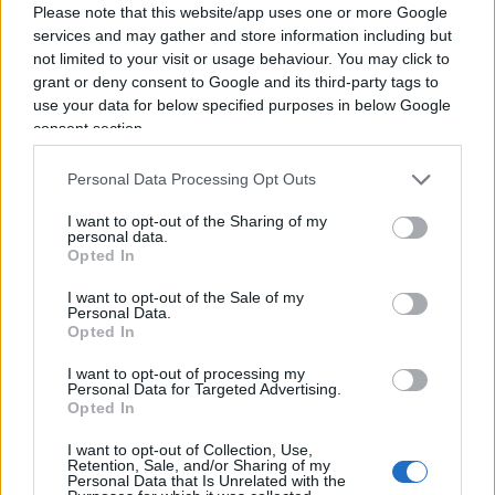
sabotaggi, violenza e istigazione alla violenza.
Please note that this website/app uses one or more Google
services and may gather and store information including but
not limited to your visit or usage behaviour. You may click to
Il 20 maggio, le autorità polacche
hanno
grant or deny consent to Google and its third-party tags to
annunciato
l’arresto di nove persone, con
use your data for below specified purposes in below Google
cittadinanza polacca, ucraina e bielorussa. Sono
consent section.
sospettati di essersi infiltrati nel Paese per
Personal Data Processing Opt Outs
picchiare oppositori politici e appiccare
incendi
, sia in territorio polacco che lituano. Un
I want to opt-out of the Sharing of my
personal data.
mese prima, il 18 aprile, due cittadini tedeschi di
Opted In
origine russa
sono stati arrestati
in Germania con
I want to opt-out of the Sale of my
l’accusa di pianificare attentati dinamitardi contro
Personal Data.
Opted In
basi e infrastrutture militari statunitensi.
I want to opt-out of processing my
Personal Data for Targeted Advertising.
Opted In
Il 20 febbraio, in Estonia erano stati
arrestati altri
I want to opt-out of Collection, Use,
dieci sospetti agenti
che avrebbero avuto il
Retention, Sale, and/or Sharing of my
Personal Data that Is Unrelated with the