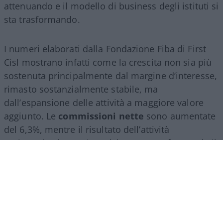
attenuando e il modello di business degli istituti si
sta trasformando.
I numeri elaborati dalla Fondazione Fiba di First
Cisl mostrano infatti come la crescita non sia più
sostenuta principalmente dal margine d’interesse,
rimasto sostanzialmente stabile, ma
dall’espansione delle attività a maggiore valore
aggiunto. Le
commissioni nette
sono aumentate
del 6,3%, mentre il risultato dell’attività
assicurativa è cresciuto del 24,2%, confermando il
ruolo sempre più centrale del
wealth
management
, della consulenza finanziaria e del
risparmio gestito.