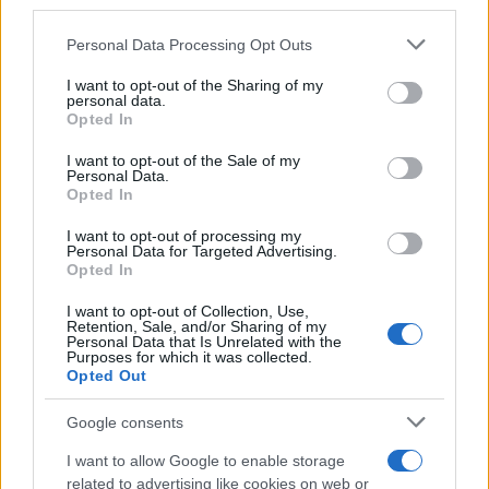
Eppure, quel giorno, la storia si manifestò in tutta
la sua potenza dirompente.
Personal Data Processing Opt Outs
I want to opt-out of the Sharing of my
personal data.
Io lavoravo nel settore formazione di un’azienda
Opted In
che allora si chiamava
Programma Italia
. Stavo
I want to opt-out of the Sale of my
preparando proprio un lavoro sulla storia, che
Personal Data.
avrei presentato in una convention nazionale
Opted In
poche settimane dopo. Ricordo tutta l’eccitazione
I want to opt-out of processing my
mentre battevo a macchina l’ordine per una barca
Personal Data for Targeted Advertising.
Opted In
di mogano a cui avrei allegato un assegno di
acconto. Ero nell’ufficio di Porto San Giorgio e con
I want to opt-out of Collection, Use,
Retention, Sale, and/or Sharing of my
me c’erano Paola che mi dava una mano con i
Personal Data that Is Unrelated with the
Purposes for which it was collected.
documenti, poi Fabrizio Fini e Gigi Concetti che
Opted Out
erano nelle loro stanze.
Google consents
I want to allow Google to enable storage
Parlai al telefono con il boss, Antonio di Battista
related to advertising like cookies on web or