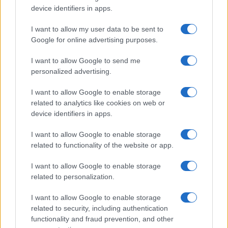
per la presentazione. Una straordinaria normalità.
device identifiers in apps.
I want to allow my user data to be sent to
A qualche migliaio di km di distanza, a Berlino est,
Google for online advertising purposes.
un funzionario del DDR, Günter Schabowski, è
incalzato dai giornalisti sulle riforme che
I want to allow Google to send me
personalized advertising.
dovevano riguardare la libera circolazione dei
cittadini in Europa. Fra questi c’è Riccardo
I want to allow Google to enable storage
Ehrman, corrispondente dell’Ansa che, stufo delle
related to analytics like cookies on web or
tiritere burocratiche di Schabowsk, chiede diretto:
device identifiers in apps.
– Ma insomma queste riforme da quando avranno
I want to allow Google to enable storage
effetto? Schabowski, che era stato mandato lì dai
related to functionality of the website or app.
grandi capi per prendere tempo, non sa cosa
I want to allow Google to enable storage
rispondere e gli scappa un: “ab sofort”! Da
related to personalization.
subito!bProbabilmente era l’ultima cosa che
voleva dire ma gli scappò e la frittata era fatta.
I want to allow Google to enable storage
related to security, including authentication
functionality and fraud prevention, and other
I corrispondenti si precipitarono ai telefoni e alle