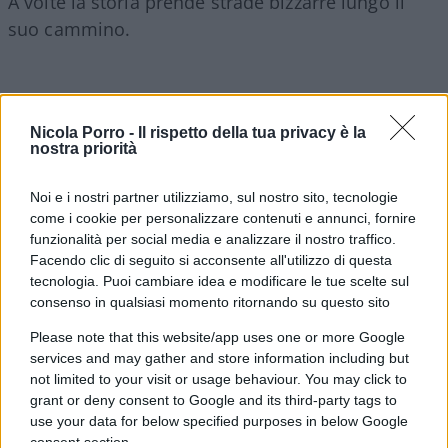
A volte la storia prende strade bizzarre lungo il
suo cammino.
Oggi è il
9 novembre
e per me non è solo il
Nicola Porro -
Il rispetto della tua privacy è la
giorno del mio compleanno ma una data che mi
nostra priorità
ricorda tanti eventi cruciali della storia di cui
l’ultimo risale al 1989.
Noi e i nostri partner utilizziamo, sul nostro sito, tecnologie
come i cookie per personalizzare contenuti e annunci, fornire
funzionalità per social media e analizzare il nostro traffico.
Vi ricordate dove eravate il tardo pomeriggio del 9
Facendo clic di seguito si acconsente all'utilizzo di questa
novembre 1989?
tecnologia. Puoi cambiare idea e modificare le tue scelte sul
consenso in qualsiasi momento ritornando su questo sito
Please note that this website/app uses one or more Google
services and may gather and store information including but
Credo di no. Non ci furono aerei che si
not limited to your visit or usage behaviour. You may click to
infrangevano sulle torri ne terremoti devastanti.
grant or deny consent to Google and its third-party tags to
use your data for below specified purposes in below Google
consent section.