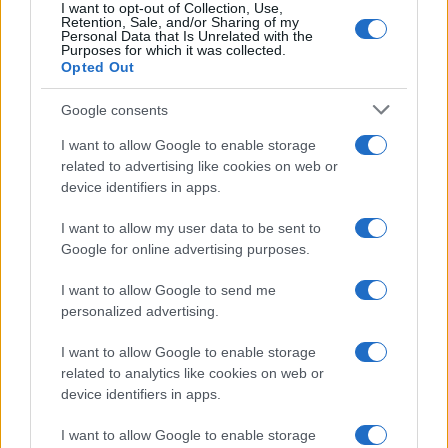
interessanti possono derivare proprio dalla loro
I want to opt-out of Collection, Use,
Retention, Sale, and/or Sharing of my
collaborazione.
Personal Data that Is Unrelated with the
Purposes for which it was collected.
Opted Out
Google consents
Le start-up nel fintech offrono ai grandi gruppi
I want to allow Google to enable storage
bancari la possibilità di adattarsi alle sfide
related to advertising like cookies on web or
tecnologiche del loro settore. Sotto questo profilo,
device identifiers in apps.
quindi, le imprese fintech rappresentano il futuro
I want to allow my user data to be sent to
dei servizi bancari tanto che secondo la recente
Google for online advertising purposes.
ricerca ABI Lab Report 2021 – ICT scenario and
market trends for the banking sector, ben il 64%
I want to allow Google to send me
delle banche vogliono fare partnership con
personalized advertising.
aziende dell’area fintech.
I want to allow Google to enable storage
related to analytics like cookies on web or
device identifiers in apps.
Dal canto loro, le banche, e soprattutto quelle di
grandi dimensioni, sono anche propense a creare
I want to allow Google to enable storage