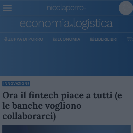
O
ECONOMIA
LIBERILIBRI
SHOP
SOSTIEN
INNOVAZIONE
Ora il fintech piace a tutti (e
le banche vogliono
collaborarci)