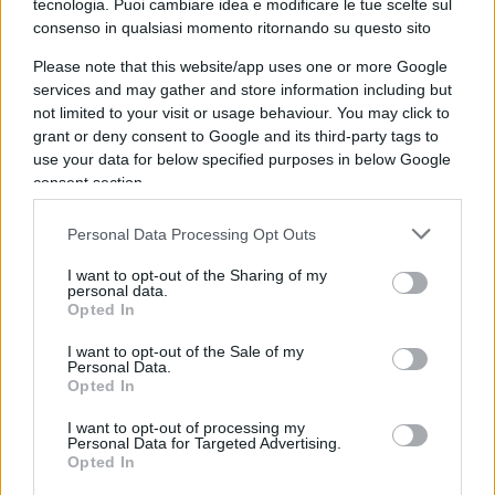
tecnologia. Puoi cambiare idea e modificare le tue scelte sul
superiore al 30%, una tendenza destinata a
consenso in qualsiasi momento ritornando su questo sito
consolidarsi nel tempo.
Please note that this website/app uses one or more Google
services and may gather and store information including but
not limited to your visit or usage behaviour. You may click to
grant or deny consent to Google and its third-party tags to
Il valore aggiunto che la finanza tecnologica può
use your data for below specified purposes in below Google
portare a tutto il settore è poi confermato da due
consent section.
progetti cui lavora la Banca d’Italia: il Milano hub e
la Sandbox fintech che sfruttati congiuntamente
Personal Data Processing Opt Outs
potrebbero sviluppare in maniera determinante
I want to opt-out of the Sharing of my
l’ecosistema italiano.
personal data.
Opted In
I want to opt-out of the Sale of my
I servizi finanziari a valore aggiunto sono destinati
Personal Data.
quindi ad aumentare la loro presenza e non
Opted In
bisogna necessariamente considerarli nemici
I want to opt-out of processing my
delle banche, anzi, i due mondi sono in gran parte
Personal Data for Targeted Advertising.
Opted In
complementari, tanto è vero che i progetti più