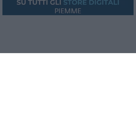
LUNIFIN S.r.l. a socio unico. Sede legale Milano, Largo F. Richini, 2/A,
20122 (MI), C.F./P.Iva en. 07174900154, REA cap. soc. euro 10.000,00