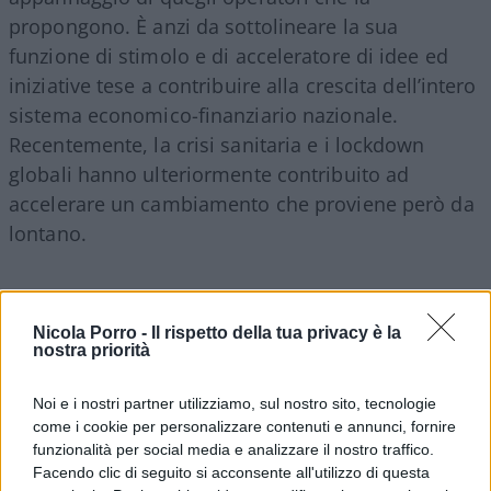
propongono. È anzi da sottolineare la sua
funzione di stimolo e di acceleratore di idee ed
iniziative tese a contribuire alla crescita dell’intero
sistema economico-finanziario nazionale.
Recentemente, la crisi sanitaria e i lockdown
globali hanno ulteriormente contribuito ad
accelerare un cambiamento che proviene però da
lontano.
A differenza del numero relativamente ristretto di
operatori fintech in Italia (444 secondo il report
Nicola Porro -
Il rispetto della tua privacy è la
nostra priorità
Cetif fintech lighthouse 2021, di gran lunga
inferiori rispetto ai 1.373 dell’Inghilterra), negli
Noi e i nostri partner utilizziamo, sul nostro sito, tecnologie
ultimi 18 mesi, infatti, gli italiani hanno
come i cookie per personalizzare contenuti e annunci, fornire
notevolmente accresciuto il ricorso ai servizi
funzionalità per social media e analizzare il nostro traffico.
finanziari innovativi, cresciuti con una media
Facendo clic di seguito si acconsente all'utilizzo di questa