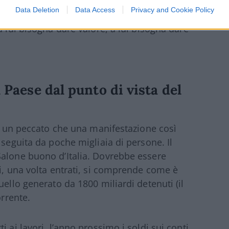
Neanche la Pandemia ha cambiato lo stato
Data Deletion
Data Access
Privacy and Cookie Policy
 il risparmiatore. E’ a lui che bisogna creare
a lui bisogna dare valore, a lui bisogna dare
l Paese dal punto di vista del
 è un peccato che una manifestazione così
 seguita da poche migliaia di persone. Il
Salone buono d’Italia. Dovrebbe essere
ui, una volta entrati, si comprende come è
uello generato da 1800 miliardi detenuti (il
orrente.
 ai lavori, l’anno prossimo i soldi sui conti