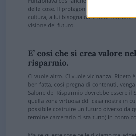
Funzionava così anche prima del Covid. 
delle cose. Il protagonista del risparmio è
cultura, a lui bisogna dare informazione, 
visione del futuro.
E’ così che si crea valore ne
risparmio.
Ci vuole altro. Ci vuole vicinanza. Ripeto
ben fatta, così pregna di contenuti, venga
Salone del Risparmio dovrebbe essere il 
quella zona virtuosa ddi casa nostra in c
possibile costruire un futuro diverso da q
termine carcerario ci sta tutto) in conto c
Ma se queste cose ce le diciamo tra addetti