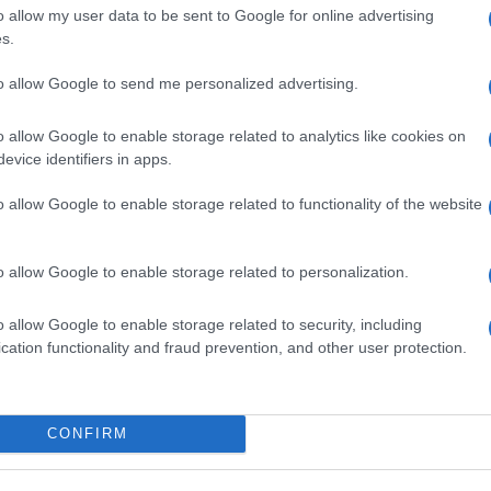
o allow my user data to be sent to Google for online advertising
 calibro di Paolo Legrenzi invece che in
s.
azzetto con 5.000 persone o in uno stadio
to allow Google to send me personalized advertising.
o allow Google to enable storage related to analytics like cookies on
portante del Paese, se il risparmio
evice identifiers in apps.
 il risparmio…
o allow Google to enable storage related to functionality of the website
re… Siamo giunti ad un punto di svolta, al
o allow Google to enable storage related to personalization.
he manifestazioni come queste diventino
o allow Google to enable storage related to security, including
cation functionality and fraud prevention, and other user protection.
.
CONFIRM