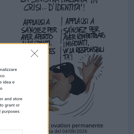
onalizzare
ico.
e idea e
to
er and store
to grant or
ed purposes
La standing ovation permanente
Vignetta del 04/08/2026