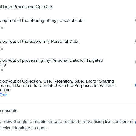
e, ripeto, straordinariamente organizzata
l Data Processing Opt Outs
o protagonista principale:
il risparmiatore.
o opt-out of the Sharing of my personal data.
In
consulenza, manager che parlano a manager,
universitari: cui prodest?
o opt-out of the Sale of my Personal Data.
In
to opt-out of processing my Personal Data for Targeted
rà beneficiare al termine di questi tre giorni?
ing.
In
 è dedicata al pubblico, alle scuole, a chi
o opt-out of Collection, Use, Retention, Sale, and/or Sharing
ersonal Data that Is Unrelated with the Purposes for which it
o, perché i primi due giorni non andavano
lected.
Out
i sapere come funzionano i PIR o come il
lmente all’economia reale per favorire la
consents
o allow Google to enable storage related to advertising like cookies on
evice identifiers in apps.