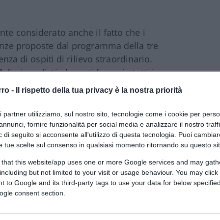
nte considerato anche il fatto che i
renze proposte dal programma della tre
enza di ospiti di rilievo straordinario.
, giornalisti, docenti famosi: tutti i
be aver bisogno per alimentare le proprie
rro -
Il rispetto della tua privacy è la nostra priorità
ri partner utilizziamo, sul nostro sito, tecnologie come i cookie per pers
annunci, fornire funzionalità per social media e analizzare il nostro traff
ranquilli non c’è bisogno di alzare la testa
 di seguito si acconsente all'utilizzo di questa tecnologia. Puoi cambiar
ielo. Qui casca l’asino è un modo di dire, è
e tue scelte sul consenso in qualsiasi momento ritornando su questo si
’incertezza, un pizzico di malessere per
 that this website/app uses one or more Google services and may gath
tato fatto.
including but not limited to your visit or usage behaviour. You may click 
 to Google and its third-party tags to use your data for below specifi
ogle consent section.
te è ad appannaggio del mondo del