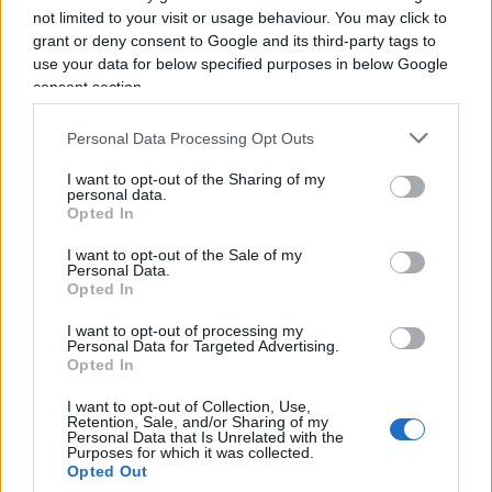
le domeniche in bicicletta ed un fine mese che
not limited to your visit or usage behaviour. You may click to
sembra arrivare sempre prima. Semplici analogie?
grant or deny consent to Google and its third-party tags to
use your data for below specified purposes in below Google
consent section.
Potrebbe essere. Sappiamo già cosa fare e come
Personal Data Processing Opt Outs
uscirne dunque.Temo di no. Potremmo saperlo?
I want to opt-out of the Sharing of my
Si.
personal data.
Opted In
I want to opt-out of the Sale of my
Cosa fare dunque, quali alternative scegliere per
Personal Data.
superare l’ennesima crisi che sembra apparire
Opted In
all’orizzonte?
I want to opt-out of processing my
Personal Data for Targeted Advertising.
Opted In
I want to opt-out of Collection, Use,
Pensare ancora come negli anni ’80 dove al
Retention, Sale, and/or Sharing of my
Personal Data that Is Unrelated with the
risparmiatore venivano proposti solamente
Purposes for which it was collected.
Opted Out
prodotti con cedola e scadenza oggi, per domani,