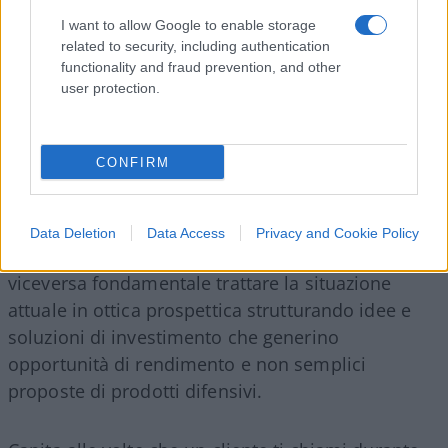
prodotto, ma un metodo. Una valutazione a 360
I want to allow Google to enable storage
gradi della posizione patrimoniale, valutando con
related to security, including authentication
razionalità e cognizione di causa i possibili risvolti
functionality and fraud prevention, and other
che le varie opzioni sul tavolo potrebbero
user protection.
generare.
CONFIRM
Sarebbe opportuno evitare di proporre alla
clientela soluzioni che implichino una reazione
passiva al momento dei mercati che stiamo
Data Deletion
Data Access
Privacy and Cookie Policy
vivendo ragionando sempre a posteriori. Sarebbe
viceversa fondamentale trattare la situazione
attuale in ottica prospettica strutturando idee e
soluzioni di investimento che generino
opportunità di rendimento e non semplici
proposte di prodotti difensivi.