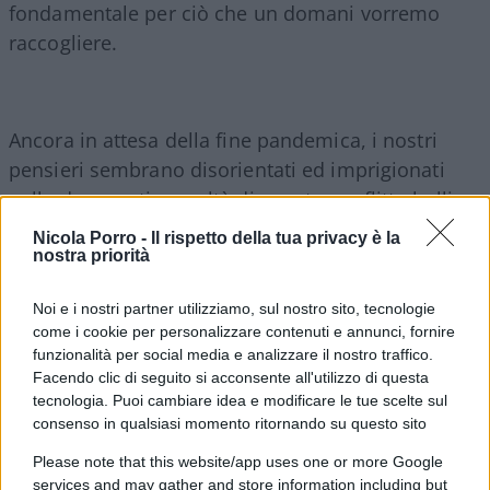
fondamentale per ciò che un domani vorremo
raccogliere.
Ancora in attesa della fine pandemica, i nostri
pensieri sembrano disorientati ed imprigionati
nella drammatica realtà di questo conflitto bellico.
Devastante dal punto di vista umano prima che
Nicola Porro -
Il rispetto della tua privacy è la
economico. La ripresa economica che a fine 2021
nostra priorità
pareva ben intonata, nel proseguo sembra
Noi e i nostri partner utilizziamo, sul nostro sito, tecnologie
accusare contraccolpi significativi dalle
come i cookie per personalizzare contenuti e annunci, fornire
conseguenze che dovremo affrontare una volta
funzionalità per social media e analizzare il nostro traffico.
tornati ad una parvenza di normalità.
Facendo clic di seguito si acconsente all'utilizzo di questa
tecnologia. Puoi cambiare idea e modificare le tue scelte sul
consenso in qualsiasi momento ritornando su questo sito
La memoria corre veloce a cavallo degli anni
Please note that this website/app uses one or more Google
’70/’80. Inflazione, crisi energetica, targhe alterne,
services and may gather and store information including but