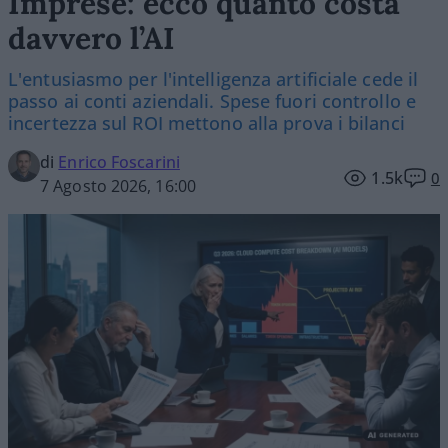
Imprese: ecco quanto costa
davvero l’AI
L'entusiasmo per l'intelligenza artificiale cede il
passo ai conti aziendali. Spese fuori controllo e
incertezza sul ROI mettono alla prova i bilanci
di
Enrico Foscarini
1.5k
0
7 Agosto 2026, 16:00