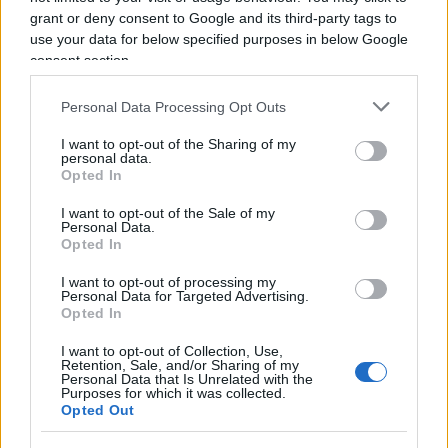
senso illusorio di sicurezza che si auto-perpetua.
grant or deny consent to Google and its third-party tags to
use your data for below specified purposes in below Google
Succede così che la fiducia nelle proprie scelte
consent section.
autonome tende a perpetuarsi. Di conseguenza è
Personal Data Processing Opt Outs
difficile che si tratti di scelte che siano facilmente
modificabili o che si sia indotti da altri a
I want to opt-out of the Sharing of my
personal data.
modificarle. Dato che in media resistono molto di
Opted In
più nel tempo delle scelte guidate da un
I want to opt-out of the Sale of my
consulente finanziario, di qualunque natura esso
Personal Data.
Opted In
sia, succede che i loro danni si prolungano più a
lungo nel tempo.
I want to opt-out of processing my
Personal Data for Targeted Advertising.
Opted In
I want to opt-out of Collection, Use,
Da tutto ciò si può trarre una morale più generale:
Retention, Sale, and/or Sharing of my
Personal Data that Is Unrelated with the
in un mondo complesso, e non capito come tale,
Purposes for which it was collected.
Opted Out
si tende a dare troppa fiducia al proprio intuito e
troppo poca fiducia alle conoscenze agli esperti.