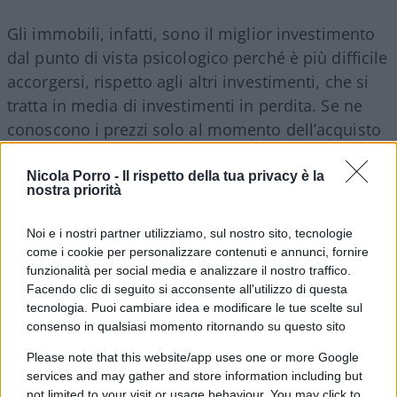
Gli immobili, infatti, sono il miglior investimento
dal punto di vista psicologico perché è più difficile
accorgersi, rispetto agli altri investimenti, che si
tratta in media di investimenti in perdita. Se ne
conoscono i prezzi solo al momento dell’acquisto
e della vendita. Il più delle volte c’è una tale
distanza temporale tra questi due momenti che è
Nicola Porro -
Il rispetto della tua privacy è la
nostra priorità
difficile fare bene i conti.
Noi e i nostri partner utilizziamo, sul nostro sito, tecnologie
come i cookie per personalizzare contenuti e annunci, fornire
funzionalità per social media e analizzare il nostro traffico.
Gli investimenti in parte di quei tremila miliardi,
Facendo clic di seguito si acconsente all'utilizzo di questa
liquidità e reddito fisso, che non rendono nulla
tecnologia. Puoi cambiare idea e modificare le tue scelte sul
non danno mai dolori perché non scendono mai
consenso in qualsiasi momento ritornando su questo sito
(anche se non salgono: ed è la paura e il dolore
Please note that this website/app uses one or more Google
della perdita ciò che guida il “fai da te”). Di qui un
services and may gather and store information including but
not limited to your visit or usage behaviour. You may click to