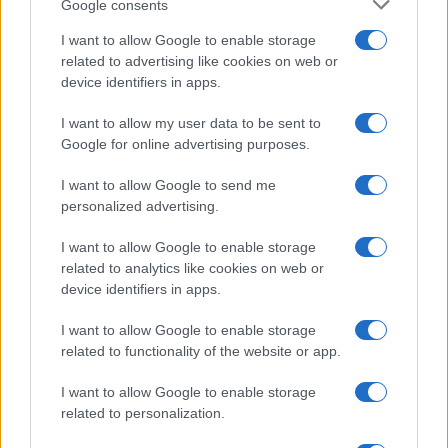
Google consents
Questa è anche la principale lezione che ci hanno
I want to allow Google to enable storage
offerto le reazioni emotive e inconsapevolmente
related to advertising like cookies on web or
superbe alla pandemia. Credersi esperti senza
device identifiers in apps.
accorgersi di non esserlo conduce ad auto-
I want to allow my user data to be sent to
danneggiare se stessi (e spesso anche altri).
Google for online advertising purposes.
I want to allow Google to send me
personalized advertising.
I want to allow Google to enable storage
related to analytics like cookies on web or
Paolo Legrenzi
device identifiers in apps.
I want to allow Google to enable storage
#CONSULENZA FINANZIARIA
related to functionality of the website or app.
#MERCATO IMMOBILIARE
#RISPARMI
I want to allow Google to enable storage
related to personalization.