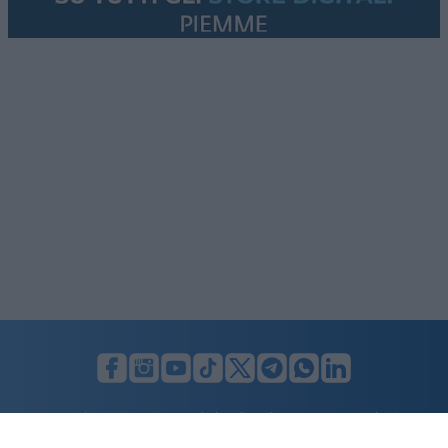
LUNIFIN S.r.l. a socio unico. Sede legale Milano, Largo F. Richini, 2/A,
20122 (MI), C.F./P.Iva en. 07174900154, REA cap. soc. euro 10.000,00