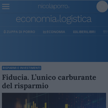
PA DI PORRO
ECONOMIA
LIBERILIBRI
SHOP
RISPARMI E INVESTIMENTI
Fiducia. L’unico carburante
del risparmio