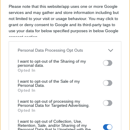
e i diritti umani. Sul fronte dei territori, Eni ha
Please note that this website/app uses one or more Google
services and may gather and store information including but
investito 81 milioni di euro in programmi di
not limited to your visit or usage behaviour. You may click to
sviluppo locale, raggiungendo circa 3 milioni di
grant or deny consent to Google and its third-party tags to
persone attraverso iniziative dedicate all’accesso
use your data for below specified purposes in below Google
consent section.
all’energia, all’acqua, alla salute, alla formazione e
alla crescita economica delle comunità.
Personal Data Processing Opt Outs
I want to opt-out of the Sharing of my
Il report conferma la volontà di Eni di coniugare
personal data.
transizione energetica, inclusione sociale e
Opted In
creazione di valore condiviso.
I want to opt-out of the Sale of my
Personal Data.
Opted In
I want to opt-out of processing my
Personal Data for Targeted Advertising.
Opted In
I want to opt-out of Collection, Use,
Retention, Sale, and/or Sharing of my
Personal Data that Is Unrelated with the