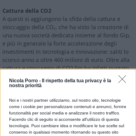
Cattura della CO2
A questi si aggiungono la sfida della cattura e
stoccaggio della CO
₂
, che ha visto la creazione di
una nuova società dedicata insieme al fondo Gip,
e più in generale la forte accelerazione degli
investimenti in tecnologia e innovazione: saliti lo
scorso anno a oltre 460 milioni di euro. Oltre alla
cattura e stoccaggio di CO2 Eni ha infatti puntato
anche su soluzioni avanzate per la fusione
Nicola Porro -
Il rispetto della tua privacy è la
magnetica, il supercalcolo, la bioraffinazione e il
nostra priorità
riciclo chimico delle plastiche.
Noi e i nostri partner utilizziamo, sul nostro sito, tecnologie
come i cookie per personalizzare contenuti e annunci, fornire
Persone e territori
funzionalità per social media e analizzare il nostro traffico.
Tra i risultati riportati, figura il primo posto
Facendo clic di seguito si acconsente all'utilizzo di questa
tecnologia. Puoi cambiare idea e modificare le tue scelte sul
ottenuto nel Corporate Human Rights Benchmark,
consenso in qualsiasi momento ritornando su questo sito
a conferma dell’attenzione di Eni verso le persone